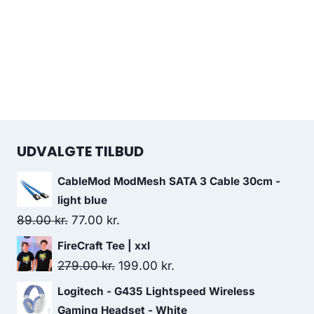
UDVALGTE TILBUD
CableMod ModMesh SATA 3 Cable 30cm -
light blue
Original
Current
89.00
kr.
77.00
kr.
price
price
FireCraft Tee | xxl
was:
is:
Original
Current
279.00
kr.
199.00
kr.
89.00 kr..
77.00 kr..
price
price
Logitech - G435 Lightspeed Wireless
was:
is:
Gaming Headset - White