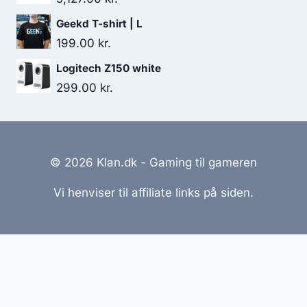
Geekd T-shirt | L
199.00
kr.
Logitech Z150 white
299.00
kr.
© 2026 Klan.dk - Gaming til gameren
Vi henviser til affiliate links på siden.
Hjemmesider Til Salg
|
Hjemmeside Udvikling
|
Online
Tilbud
Denne side kan være skabt med AI! Indholdet er