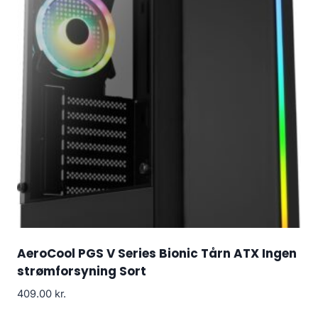
AeroCool PGS V Series Bionic Tårn ATX Ingen
strømforsyning Sort
409.00
kr.