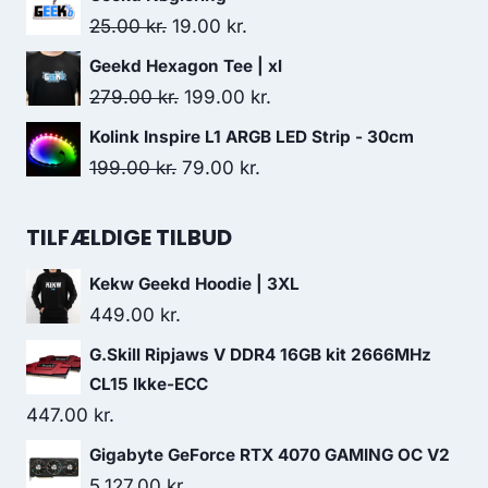
was:
is:
Original
Current
25.00
kr.
19.00
kr.
139.00 kr..
78.00 kr..
price
price
Geekd Hexagon Tee | xl
was:
is:
Original
Current
279.00
kr.
199.00
kr.
25.00 kr..
19.00 kr..
price
price
Kolink Inspire L1 ARGB LED Strip - 30cm
was:
is:
Original
Current
199.00
kr.
79.00
kr.
279.00 kr..
199.00 kr..
price
price
was:
is:
TILFÆLDIGE TILBUD
199.00 kr..
79.00 kr..
Kekw Geekd Hoodie | 3XL
449.00
kr.
G.Skill Ripjaws V DDR4 16GB kit 2666MHz
CL15 Ikke-ECC
447.00
kr.
Gigabyte GeForce RTX 4070 GAMING OC V2
5,127.00
kr.