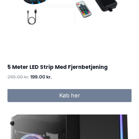
5 Meter LED Strip Med Fjernbetjening
Original
Current
265.00
kr.
199.00
kr.
price
price
was:
is:
Køb her
265.00 kr..
199.00 kr..