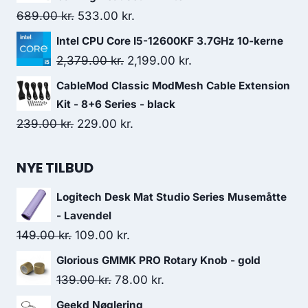
279.00 kr..
199.00 kr..
Original
Current
689.00
kr.
533.00
kr.
price
price
Intel CPU Core I5-12600KF 3.7GHz 10-kerne
was:
is:
Original
Current
2,379.00
kr.
2,199.00
kr.
689.00 kr..
533.00 kr..
price
price
CableMod Classic ModMesh Cable Extension
was:
is:
Kit - 8+6 Series - black
2,379.00 kr..
2,199.00 kr..
Original
Current
239.00
kr.
229.00
kr.
price
price
was:
is:
NYE TILBUD
239.00 kr..
229.00 kr..
Logitech Desk Mat Studio Series Musemåtte
- Lavendel
Original
Current
149.00
kr.
109.00
kr.
price
price
Glorious GMMK PRO Rotary Knob - gold
was:
is:
Original
Current
139.00
kr.
78.00
kr.
149.00 kr..
109.00 kr..
price
price
Geekd Nøglering