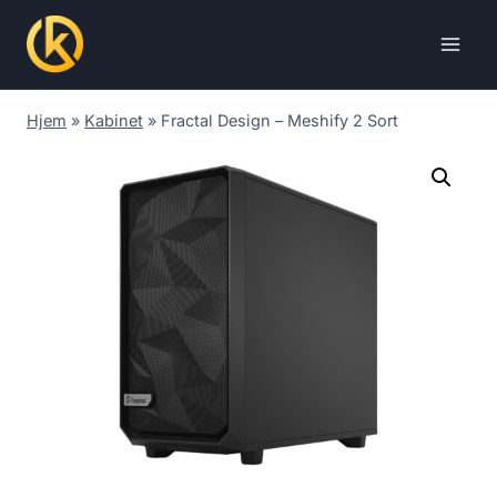
Skip
to
content
Hjem
»
Kabinet
»
Fractal Design – Meshify 2 Sort