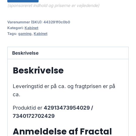
(sponsoreret indhold og priserne er vejledende)
Varenummer (SKU):
443291f0c0b0
Kategori:
Kabinet
Tags:
gaming
,
Kabinet
Beskrivelse
Beskrivelse
Leveringstid er på ca.
og fragtprisen er på
ca.
Produktid er
42913473954029 /
7340172702429
Anmeldelse af Fractal