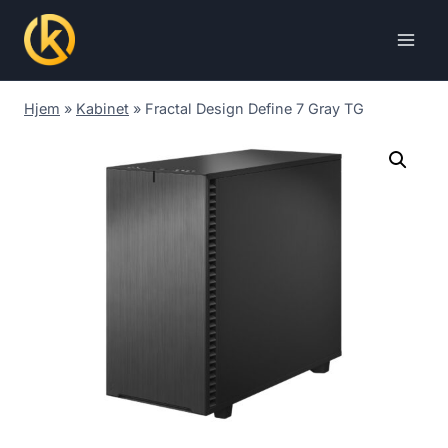
Skip
to
content
Hjem
»
Kabinet
»
Fractal Design Define 7 Gray TG