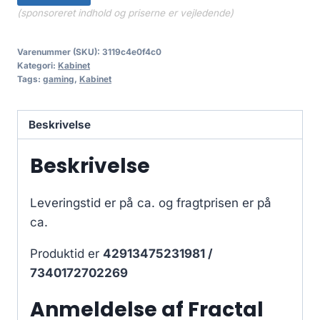
(sponsoreret indhold og priserne er vejledende)
Varenummer (SKU):
3119c4e0f4c0
Kategori:
Kabinet
Tags:
gaming
,
Kabinet
Beskrivelse
Beskrivelse
Leveringstid er på ca.
og fragtprisen er på
ca.
Produktid er
42913475231981 /
7340172702269
Anmeldelse af Fractal