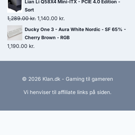
Lian Li Q58X4 Mini-ITX - PCIE 4.0 Edition -
Sort
Original
Current
1,289.00
kr.
1,140.00
kr.
price
price
Ducky One 3 - Aura White Nordic - SF 65% -
was:
is:
Cherry Brown - RGB
1,289.00 kr..
1,140.00 kr..
1,190.00
kr.
© 2026 Klan.dk - Gaming til gameren
Vi henviser til affiliate links på siden.
Hjemmesider Til Salg
|
Hjemmeside Udvikling
|
Online
Tilbud