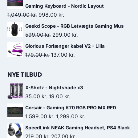
was:
is:
Gaming Keyboard - Nordic Layout
1,649.00 kr..
1,516.00 kr..
Original
Current
1,049.00
kr.
998.00
kr.
price
price
Geekd Scope - RGB Letvægts Gaming Mus
was:
is:
Original
Current
599.00
kr.
299.00
kr.
1,049.00 kr..
998.00 kr..
price
price
Glorious Forlænger kabel V2 - Lilla
was:
is:
Original
Current
179.00
kr.
137.00
kr.
599.00 kr..
299.00 kr..
price
price
was:
is:
NYE TILBUD
179.00 kr..
137.00 kr..
X-Shotz - Nightshade x3
Original
Current
35.00
kr.
19.00
kr.
price
price
Corsair - Gaming K70 RGB PRO MX RED
was:
is:
Original
Current
1,599.00
kr.
1,299.00
kr.
35.00 kr..
19.00 kr..
price
price
SpeedLink NEAK Gaming Headset, PS4 Black
was:
is:
Original
Current
219.00
kr.
207.00
kr.