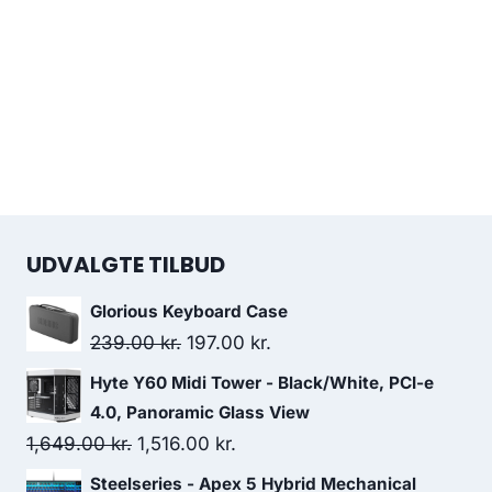
UDVALGTE TILBUD
Glorious Keyboard Case
Original
Current
239.00
kr.
197.00
kr.
price
price
Hyte Y60 Midi Tower - Black/White, PCI-e
was:
is:
4.0, Panoramic Glass View
239.00 kr..
197.00 kr..
Original
Current
1,649.00
kr.
1,516.00
kr.
price
price
Steelseries - Apex 5 Hybrid Mechanical