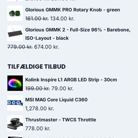
1,599.00 kr..
1,299.00 kr..
price
price
Glorious GMMK PRO Rotary Knob - green
was:
is:
Original
Current
161.00
kr.
134.00
kr.
219.00 kr..
207.00 kr..
price
price
Glorious GMMK 2 - Full-Size 96% - Barebone,
was:
is:
ISO-Layout - black
161.00 kr..
134.00 kr..
Original
Current
779.00
kr.
674.00
kr.
price
price
was:
is:
TILFÆLDIGE TILBUD
779.00 kr..
674.00 kr..
Kolink Inspire L1 ARGB LED Strip - 30cm
Original
Current
199.00
kr.
79.00
kr.
price
price
MSI MAG Core Liquid C360
was:
is:
1,278.00
kr.
199.00 kr..
79.00 kr..
Thrustmaster - TWCS Throttle
778.00
kr.