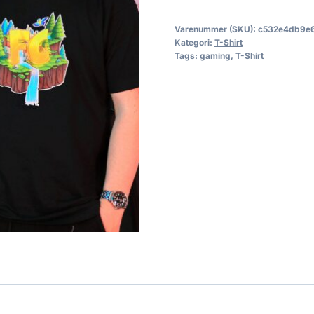
Varenummer (SKU):
c532e4db9e
Kategori:
T-Shirt
Tags:
gaming
,
T-Shirt