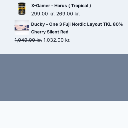
79.00 kr..
77.00 kr..
price
price
X-Gamer - Horus ( Tropical )
was:
is:
Original
Current
299.00
kr.
269.00
kr.
349.00 kr..
273.00 kr..
price
price
Ducky - One 3 Fuji Nordic Layout TKL 80%
was:
is:
Cherry Silent Red
299.00 kr..
269.00 kr..
Original
Current
1,049.00
kr.
1,032.00
kr.
price
price
was:
is:
1,049.00 kr..
1,032.00 kr..
Hj
Denne side kan være skabt med AI! Indholdet er gene