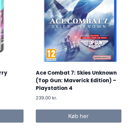
rry
Ace Combat 7: Skies Unknown
(Top Gun: Maverick Edition) –
Playstation 4
239.00
kr.
r..
Køb her