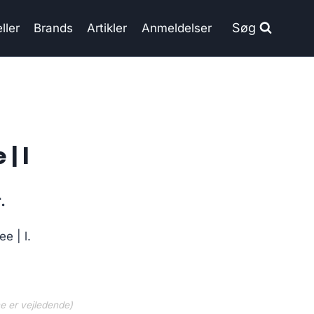
Søg
ller
Brands
Artikler
Anmeldelser
| l
Current
.
price
e | l.
is:
..
199.00 kr..
ne er vejledende)