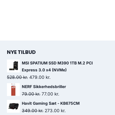
NYE TILBUD
MSI SPATIUM SSD M390 1TB M.2 PCI
Express 3.0 x4 (NVMe)
Original
Current
528.00
kr.
479.00
kr.
price
price
NERF Sikkerhedsbriller
was:
is:
Original
Current
79.00
kr.
77.00
kr.
528.00 kr..
479.00 kr..
price
price
Havit Gaming Sæt - KB675CM
was:
is:
Original
Current
349.00
kr.
273.00
kr.