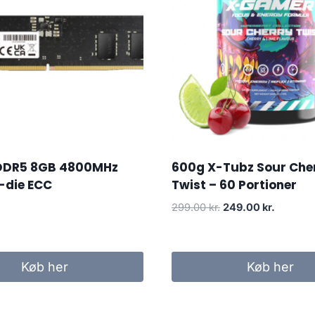
DDR5 8GB 4800MHz
600g X-Tubz Sour Che
-die ECC
Twist – 60 Portioner
Original
Current
299.00
kr.
249.00
kr.
price
price
was:
is:
299.00 kr..
249.00 k
Køb her
Køb her