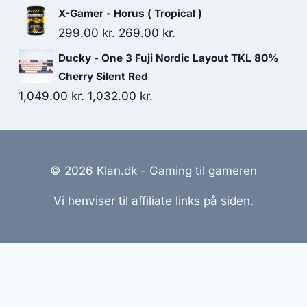
79.00 kr..
77.00 kr..
price
price
X-Gamer - Horus ( Tropical )
was:
is:
Original
Current
299.00
kr.
269.00
kr.
349.00 kr..
273.00 kr..
price
price
Ducky - One 3 Fuji Nordic Layout TKL 80%
was:
is:
Cherry Silent Red
299.00 kr..
269.00 kr..
Original
Current
1,049.00
kr.
1,032.00
kr.
price
price
was:
is:
1,049.00 kr..
1,032.00 kr..
© 2026 Klan.dk - Gaming til gameren
Vi henviser til affiliate links på siden.
emmesider Til Salg
|
Hjemmeside Udvikling
|
Online Til
reret med henblik på at informere og inspirere, men vi a