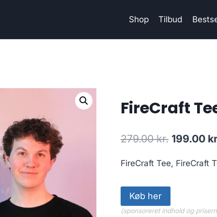
Shop
Tilbud
Bestse
FireCraft Tee 
Original
279.00
kr.
199.00
kr
price
FireCraft Tee, FireCraft Te
was:
279.00 kr
Køb her
(sponsoreret indhold og priser