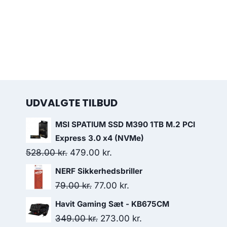
UDVALGTE TILBUD
MSI SPATIUM SSD M390 1TB M.2 PCI
Express 3.0 x4 (NVMe)
Original
Current
528.00
kr.
479.00
kr.
price
price
NERF Sikkerhedsbriller
was:
is:
Original
Current
79.00
kr.
77.00
kr.
528.00 kr..
479.00 kr..
price
price
Havit Gaming Sæt - KB675CM
was:
is:
Original
Current
349.00
kr.
273.00
kr.