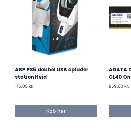
ABP PS5 dobbel USB oplader
ADATA 
station Hvid
CL40 On
115.00
kr.
859.00
kr.
Køb her