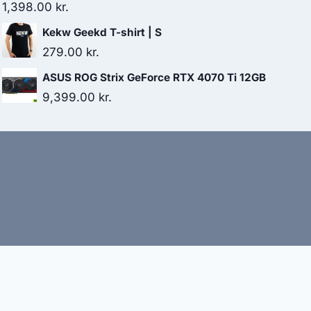
1,398.00
kr.
Kekw Geekd T-shirt | S
279.00
kr.
ASUS ROG Strix GeForce RTX 4070 Ti 12GB
9,399.00
kr.
bud
nbefaler altid at dobbelttjekke vigtige oplysninger.