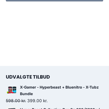
UDVALGTE TILBUD
X-Gamer - Hyperbeast + Bluenitro - X-Tubz
Bundle
Original
Current
598.00
kr.
399.00
kr.
price
price