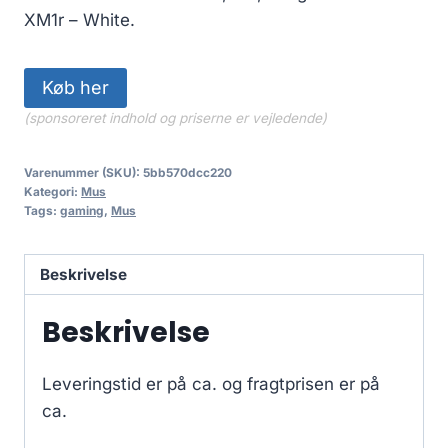
XM1r – White.
Køb her
(sponsoreret indhold og priserne er vejledende)
Varenummer (SKU):
5bb570dcc220
Kategori:
Mus
Tags:
gaming
,
Mus
Beskrivelse
Beskrivelse
Leveringstid er på ca.
og fragtprisen er på
ca.