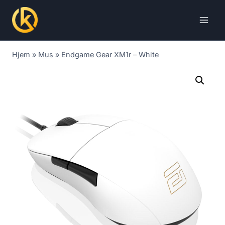
Skip
to
content
Hjem
»
Mus
»
Endgame Gear XM1r – White