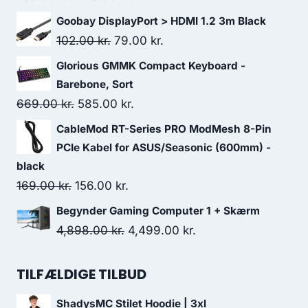
price
price
Goobay DisplayPort > HDMI 1.2 3m Black
was:
is:
Original
Current
102.00
kr.
79.00
kr.
259.00 kr..
248.00 kr..
price
price
Glorious GMMK Compact Keyboard -
was:
is:
Barebone, Sort
102.00 kr..
79.00 kr..
Original
Current
669.00
kr.
585.00
kr.
price
price
CableMod RT-Series PRO ModMesh 8-Pin
was:
is:
PCIe Kabel for ASUS/Seasonic (600mm) -
669.00 kr..
585.00 kr..
black
Original
Current
169.00
kr.
156.00
kr.
price
price
Begynder Gaming Computer 1 + Skærm
was:
is:
Original
Current
4,898.00
kr.
4,499.00
kr.
169.00 kr..
156.00 kr..
price
price
was:
is:
TILFÆLDIGE TILBUD
4,898.00 kr..
4,499.00 kr..
ShadysMC Stilet Hoodie | 3xl