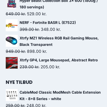
Hyper Beast Collection Box 3x 600 (1800g /
was:
is:
180 servings)
598.00 kr..
399.00 kr..
Original
Current
649.00
kr.
529.00
kr.
price
price
NERF - Fortnite BASR L (E7522)
was:
is:
Original
Current
399.00
kr.
348.00
kr.
649.00 kr..
529.00 kr..
price
price
Xtrfy MZ1 Wireless RGB Rail Gaming Mouse,
was:
is:
Black Transparent
399.00 kr..
348.00 kr..
Original
Current
949.00
kr.
898.00
kr.
price
price
Xtrfy GP4, Large Mousepad, Abstract Retro
was:
is:
Original
Current
239.00
kr.
205.00
kr.
949.00 kr..
898.00 kr..
price
price
was:
is:
NYE TILBUD
239.00 kr..
205.00 kr..
CableMod Classic ModMesh Cable Extension
Kit - 8+8 Series - white
Original
Current
259.00
kr.
248.00
kr.