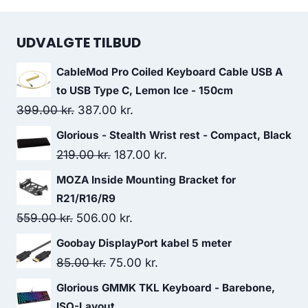
UDVALGTE TILBUD
CableMod Pro Coiled Keyboard Cable USB A
to USB Type C, Lemon Ice - 150cm
Original
Current
399.00
kr.
387.00
kr.
price
price
Glorious - Stealth Wrist rest - Compact, Black
was:
is:
Original
Current
219.00
kr.
187.00
kr.
399.00 kr..
387.00 kr..
price
price
MOZA Inside Mounting Bracket for
was:
is:
R21/R16/R9
219.00 kr..
187.00 kr..
Original
Current
559.00
kr.
506.00
kr.
price
price
Goobay DisplayPort kabel 5 meter
was:
is:
Original
Current
85.00
kr.
75.00
kr.
559.00 kr..
506.00 kr..
price
price
Glorious GMMK TKL Keyboard - Barebone,
was:
is:
ISO-Layout