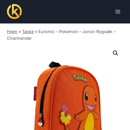
Skip
to
content
Hjem
»
Taske
»
Euromic – Pokemon – Junior Rygsæk –
Charmander