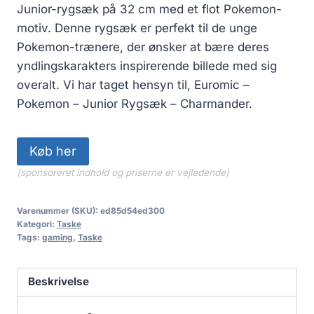
Junior-rygsæk på 32 cm med et flot Pokemon-
motiv. Denne rygsæk er perfekt til de unge
Pokemon-trænere, der ønsker at bære deres
yndlingskarakters inspirerende billede med sig
overalt. Vi har taget hensyn til, Euromic –
Pokemon – Junior Rygsæk – Charmander.
Køb her
(sponsoreret indhold og priserne er vejledende)
Varenummer (SKU):
ed85d54ed300
Kategori:
Taske
Tags:
gaming
,
Taske
Beskrivelse