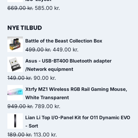
85.00 kr..
75.00 kr..
Original
Current
669.00
kr.
585.00
kr.
price
price
was:
is:
NYE TILBUD
669.00 kr..
585.00 kr..
Battle of the Beast Collection Box
Original
Current
499.00
kr.
449.00
kr.
price
price
Asus - USB-BT400 Bluetooth adapter
was:
is:
/Network equipment
499.00 kr..
449.00 kr..
Original
Current
149.00
kr.
90.00
kr.
price
price
Xtrfy MZ1 Wireless RGB Rail Gaming Mouse,
was:
is:
White Transparent
149.00 kr..
90.00 kr..
Original
Current
949.00
kr.
789.00
kr.
price
price
Lian Li Top I/O-Panel Kit for O11 Dynamic EVO
was:
is:
- Sort
949.00 kr..
789.00 kr..
Original
Current
189.00
kr.
113.00
kr.