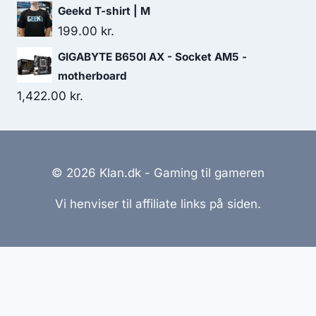
Geekd T-shirt | M
199.00
kr.
GIGABYTE B650I AX - Socket AM5 -
motherboard
1,422.00
kr.
© 2026 Klan.dk - Gaming til gameren
Vi henviser til affiliate links på siden.
Hjemmesider Til Salg
|
Hjemmeside Udvikling
|
Online
Tilbud