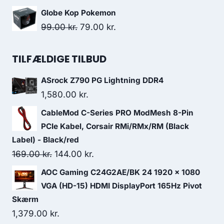
price
price
Globe Kop Pokemon
was:
is:
Original
Current
99.00
kr.
79.00
kr.
189.00 kr..
113.00 kr..
price
price
was:
is:
TILFÆLDIGE TILBUD
99.00 kr..
79.00 kr..
ASrock Z790 PG Lightning DDR4
1,580.00
kr.
CableMod C-Series PRO ModMesh 8-Pin
PCIe Kabel, Corsair RMi/RMx/RM (Black
Label) - Black/red
Original
Current
169.00
kr.
144.00
kr.
price
price
AOC Gaming C24G2AE/BK 24 1920 x 1080
was:
is:
VGA (HD-15) HDMI DisplayPort 165Hz Pivot
169.00 kr..
144.00 kr..
Skærm
1,379.00
kr.