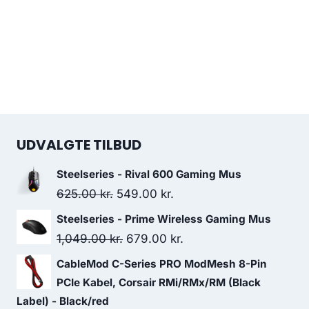
UDVALGTE TILBUD
Steelseries - Rival 600 Gaming Mus
Original
Current
625.00
kr.
549.00
kr.
price
price
Steelseries - Prime Wireless Gaming Mus
was:
is:
Original
Current
1,049.00
kr.
679.00
kr.
625.00 kr..
549.00 kr..
price
price
CableMod C-Series PRO ModMesh 8-Pin
was:
is:
PCIe Kabel, Corsair RMi/RMx/RM (Black
1,049.00 kr..
679.00 kr..
Label) - Black/red