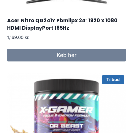
Acer Nitro QG241Y Pbmiipx 24″ 1920 x 1080
HDMI DisplayPort 165Hz
1,169.00
kr.
Køb her
Tilbud