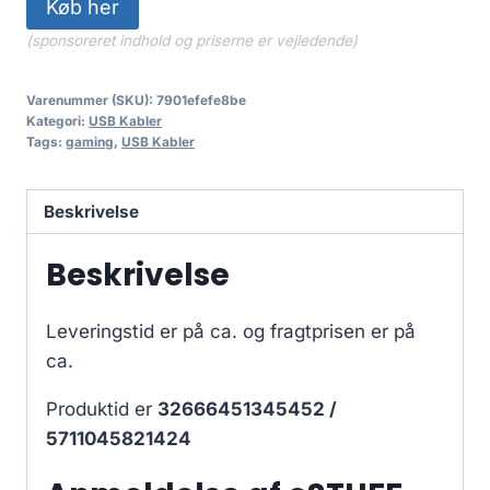
Køb her
(sponsoreret indhold og priserne er vejledende)
Varenummer (SKU):
7901efefe8be
Kategori:
USB Kabler
Tags:
gaming
,
USB Kabler
Beskrivelse
Beskrivelse
Leveringstid er på ca.
og fragtprisen er på
ca.
Produktid er
32666451345452 /
5711045821424