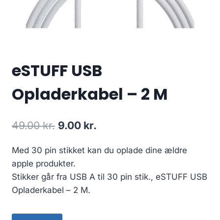
eSTUFF USB
Opladerkabel – 2 M
Original
Current
49.00
kr.
9.00
kr.
price
price
Med 30 pin stikket kan du oplade dine ældre
was:
is:
apple produkter.
49.00 kr..
9.00 kr..
Stikker går fra USB A til 30 pin stik., eSTUFF USB
Opladerkabel – 2 M.