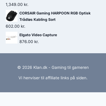
1,399.00 kr..
1,288.00 kr..
1,349.00
kr.
CORSAIR Gaming HARPOON RGB Optisk
Trådløs Kabling Sort
602.00
kr.
Elgato Video Capture
876.00
kr.
© 2026 Klan.dk - Gaming til gameren
Vi henviser til affiliate links på siden.
Hjemmesider Til Salg
|
Hjemmeside Udvikling
|
Online