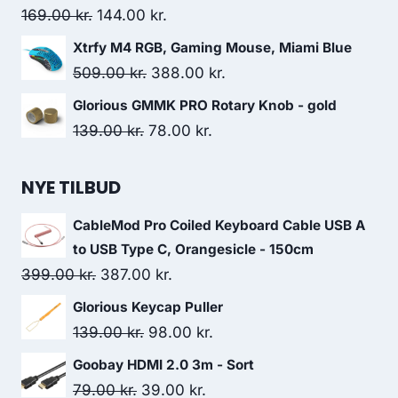
Original
Current
169.00
kr.
144.00
kr.
price
price
Xtrfy M4 RGB, Gaming Mouse, Miami Blue
was:
is:
Original
Current
509.00
kr.
388.00
kr.
169.00 kr..
144.00 kr..
price
price
Glorious GMMK PRO Rotary Knob - gold
was:
is:
Original
Current
139.00
kr.
78.00
kr.
509.00 kr..
388.00 kr..
price
price
was:
is:
NYE TILBUD
139.00 kr..
78.00 kr..
CableMod Pro Coiled Keyboard Cable USB A
to USB Type C, Orangesicle - 150cm
Original
Current
399.00
kr.
387.00
kr.
price
price
Glorious Keycap Puller
was:
is:
Original
Current
139.00
kr.
98.00
kr.
399.00 kr..
387.00 kr..
price
price
Goobay HDMI 2.0 3m - Sort
was:
is:
Original
Current
79.00
kr.
39.00
kr.