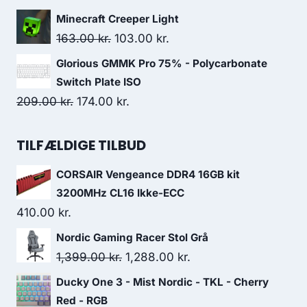
139.00 kr..
98.00 kr..
price
price
Minecraft Creeper Light
was:
is:
Original
Current
163.00
kr.
103.00
kr.
79.00 kr..
39.00 kr..
price
price
Glorious GMMK Pro 75% - Polycarbonate
was:
is:
Switch Plate ISO
163.00 kr..
103.00 kr..
Original
Current
209.00
kr.
174.00
kr.
price
price
was:
is:
TILFÆLDIGE TILBUD
209.00 kr..
174.00 kr..
CORSAIR Vengeance DDR4 16GB kit
3200MHz CL16 Ikke-ECC
410.00
kr.
Nordic Gaming Racer Stol Grå
Original
Current
1,399.00
kr.
1,288.00
kr.
price
price
Ducky One 3 - Mist Nordic - TKL - Cherry
was:
is:
Red - RGB