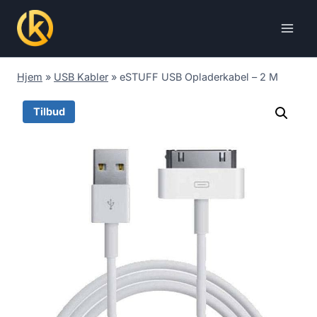
Skip
to
content
Hjem
»
USB Kabler
»
eSTUFF USB Opladerkabel – 2 M
Tilbud