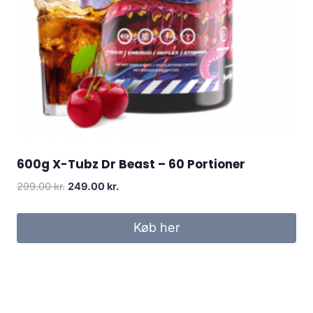
600g X-Tubz Dr Beast – 60 Portioner
Original
Current
299.00
kr.
249.00
kr.
price
price
was:
is:
Køb her
299.00 kr..
249.00 kr..