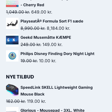
was:
is:
- Cherry Red
159.00 kr..
113.00 kr..
Original
Current
1,049.00
kr.
649.00
kr.
price
price
PlayseatÂ® Formula Sort F1 sæde
was:
is:
Original
Current
8,990.00
kr.
8,184.00
kr.
1,049.00 kr..
649.00 kr..
price
price
Geekd Musemåtte KÆMPE
was:
is:
Original
Current
249.00
kr.
149.00
kr.
8,990.00 kr..
8,184.00 kr..
price
price
Philips Disney Finding Dory Night Light
was:
is:
Original
Current
19.00
kr.
10.00
kr.
249.00 kr..
149.00 kr..
price
price
was:
is:
NYE TILBUD
19.00 kr..
10.00 kr..
SpeedLink SKELL Lightweight Gaming
Mouse Black
Original
Current
162.00
kr.
119.00
kr.
price
price
Glorious - Mousepad - 3XL, White