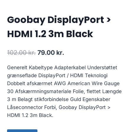
Goobay DisplayPort >
HDMI 1.2 3m Black
Original
Current
102.00
kr.
79.00
kr.
price
price
Generelt Kabeltype Adapterkabel Understøttet
was:
is:
grænseflade DisplayPort / HDMI Teknologi
102.00 kr..
79.00 kr..
Dobbelt afskærmet AWG American Wire Gauge
30 Afskærmningsmateriale Folie, flettet Længde
3 m Belagt stikforbindelse Guld Egenskaber
Låseconnector Forbi, Goobay DisplayPort >
HDMI 1.2 3m Black.