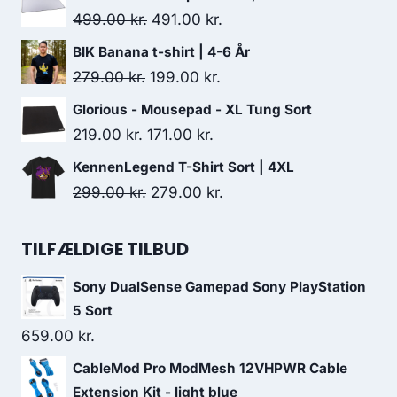
was:
is:
Original
Current
499.00
kr.
491.00
kr.
162.00 kr..
119.00 kr..
price
price
BIK Banana t-shirt | 4-6 År
was:
is:
Original
Current
279.00
kr.
199.00
kr.
499.00 kr..
491.00 kr..
price
price
Glorious - Mousepad - XL Tung Sort
was:
is:
Original
Current
219.00
kr.
171.00
kr.
279.00 kr..
199.00 kr..
price
price
KennenLegend T-Shirt Sort | 4XL
was:
is:
Original
Current
299.00
kr.
279.00
kr.
219.00 kr..
171.00 kr..
price
price
was:
is:
TILFÆLDIGE TILBUD
299.00 kr..
279.00 kr..
Sony DualSense Gamepad Sony PlayStation
5 Sort
659.00
kr.
CableMod Pro ModMesh 12VHPWR Cable
Extension Kit - light blue