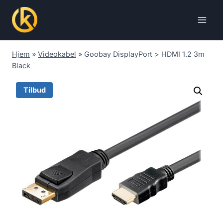
Skip
to
content
Hjem
»
Videokabel
»
Goobay DisplayPort > HDMI 1.2 3m
Black
Tilbud