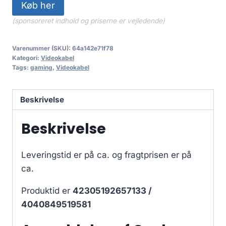
Køb her
(sponsoreret indhold og priserne er vejledende)
Varenummer (SKU):
64a142e71f78
Kategori:
Videokabel
Tags:
gaming
,
Videokabel
Beskrivelse
Beskrivelse
Leveringstid er på ca.
og fragtprisen er på
ca.
Produktid er
42305192657133 /
4040849519581