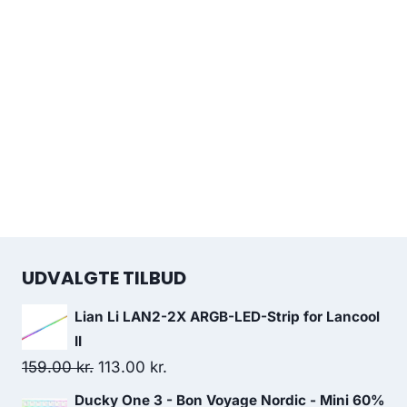
UDVALGTE TILBUD
Lian Li LAN2-2X ARGB-LED-Strip for Lancool
II
Original
Current
159.00
kr.
113.00
kr.
price
price
Ducky One 3 - Bon Voyage Nordic - Mini 60%