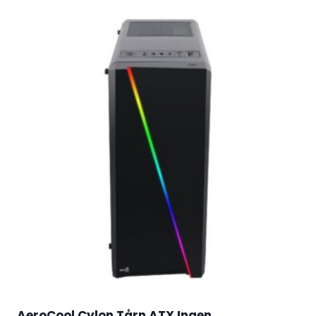
AeroCool Cylon Tårn ATX Ingen