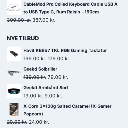
price
price
CableMod Pro Coiled Keyboard Cable USB A
was:
is:
to USB Type C, Rum Raisin - 150cm
29.00 kr..
24.00 kr..
Original
Current
399.00
kr.
387.00
kr.
price
price
was:
is:
NYE TILBUD
399.00 kr..
387.00 kr..
Havit KB857 TKL RGB Gaming Tastatur
Original
Current
199.00
kr.
179.00
kr.
price
price
Geekd Solbriller
was:
is:
Original
Current
139.00
kr.
79.00
kr.
199.00 kr..
179.00 kr..
price
price
Geekd Armbånd Sort
was:
is:
Original
Current
19.00
kr.
9.00
kr.
139.00 kr..
79.00 kr..
price
price
X-Corn 3x100g Salted Caramel (X-Gamer
was:
is:
Popcorn)
19.00 kr..
9.00 kr..
Original
Current
29.00
kr.
24.00
kr.