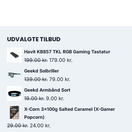
UDVALGTE TILBUD
Havit KB857 TKL RGB Gaming Tastatur
Original
Current
199.00
kr.
179.00
kr.
price
price
Geekd Solbriller
was:
is:
Original
Current
139.00
kr.
79.00
kr.
199.00 kr..
179.00 kr..
price
price
Geekd Armbånd Sort
was:
is:
Original
Current
19.00
kr.
9.00
kr.
139.00 kr..
79.00 kr..
price
price
X-Corn 3x100g Salted Caramel (X-Gamer
was:
is:
Popcorn)
19.00 kr..
9.00 kr..
Original
Current
29.00
kr.
24.00
kr.