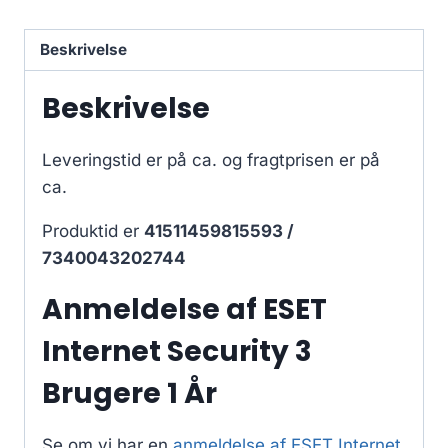
Beskrivelse
Beskrivelse
Leveringstid er på ca.
og fragtprisen er på
ca.
Produktid er
41511459815593 /
7340043202744
Anmeldelse af ESET
Internet Security 3
Brugere 1 År
Se om vi har en
anmeldelse af ESET Internet