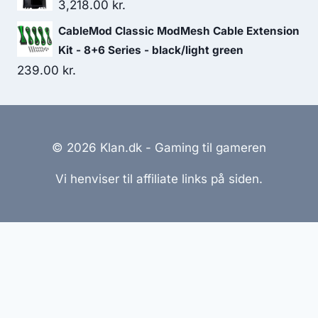
3,218.00
kr.
CableMod Classic ModMesh Cable Extension
Kit - 8+6 Series - black/light green
239.00
kr.
© 2026 Klan.dk - Gaming til gameren
Vi henviser til affiliate links på siden.
Hjemmesider Til Salg
|
Hjemmeside Udvikling
|
Online
Tilbud
Denne side kan være skabt med AI! Indholdet er
genereret med henblik på at informere og inspirere,