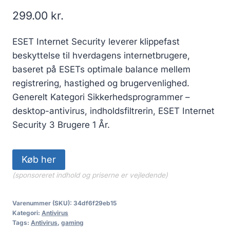
299.00
kr.
ESET Internet Security leverer klippefast
beskyttelse til hverdagens internetbrugere,
baseret på ESETs optimale balance mellem
registrering, hastighed og brugervenlighed.
Generelt Kategori Sikkerhedsprogrammer –
desktop-antivirus, indholdsfiltrerin, ESET Internet
Security 3 Brugere 1 År.
Køb her
(sponsoreret indhold og priserne er vejledende)
Varenummer (SKU):
34df6f29eb15
Kategori:
Antivirus
Tags:
Antivirus
,
gaming