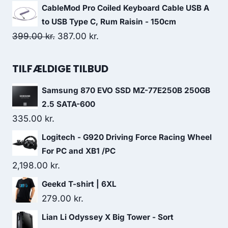
price
price
CableMod Pro Coiled Keyboard Cable USB A
was:
is:
to USB Type C, Rum Raisin - 150cm
29.00 kr..
24.00 kr..
Original
Current
399.00
kr.
387.00
kr.
price
price
was:
is:
TILFÆLDIGE TILBUD
399.00 kr..
387.00 kr..
Samsung 870 EVO SSD MZ-77E250B 250GB
2.5 SATA-600
335.00
kr.
Logitech - G920 Driving Force Racing Wheel
For PC and XB1 /PC
2,198.00
kr.
Geekd T-shirt | 6XL
279.00
kr.
Lian Li Odyssey X Big Tower - Sort