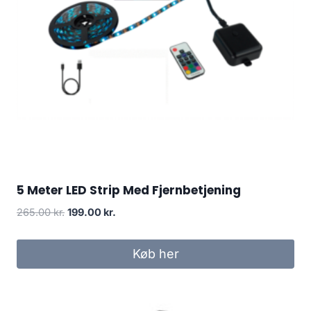
5 Meter LED Strip Med Fjernbetjening
Original
Current
265.00
kr.
199.00
kr.
price
price
was:
is:
Køb her
265.00 kr..
199.00 kr..