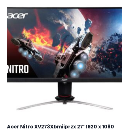
Acer Nitro XV273Xbmiiprzx 27″ 1920 x 1080