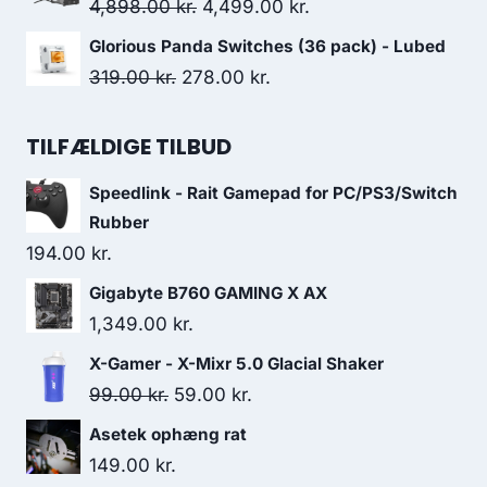
was:
is:
Original
Current
4,898.00
kr.
4,499.00
kr.
299.00 kr..
149.00 kr..
price
price
Glorious Panda Switches (36 pack) - Lubed
was:
is:
Original
Current
319.00
kr.
278.00
kr.
4,898.00 kr..
4,499.00 kr..
price
price
was:
is:
TILFÆLDIGE TILBUD
319.00 kr..
278.00 kr..
Speedlink - Rait Gamepad for PC/PS3/Switch
Rubber
194.00
kr.
Gigabyte B760 GAMING X AX
1,349.00
kr.
X-Gamer - X-Mixr 5.0 Glacial Shaker
Original
Current
99.00
kr.
59.00
kr.
price
price
Asetek ophæng rat
was:
is:
149.00
kr.