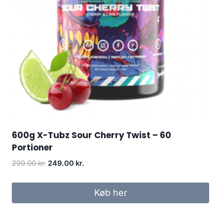
600g X-Tubz Sour Cherry Twist – 60
Portioner
Original
Current
299.00
kr.
249.00
kr.
price
price
was:
is:
Køb her
299.00 kr..
249.00 kr..