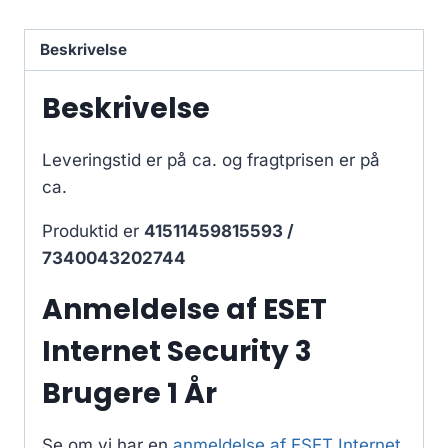
Beskrivelse
Beskrivelse
Leveringstid er på ca.
og fragtprisen er på
ca.
Produktid er
41511459815593 /
7340043202744
Anmeldelse af ESET
Internet Security 3
Brugere 1 År
Se om vi har en
anmeldelse af ESET Internet