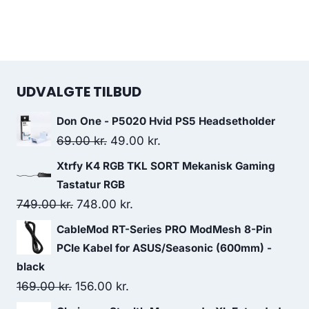
UDVALGTE TILBUD
Don One - P5020 Hvid PS5 Headsetholder
Original
Current
69.00
kr.
49.00
kr.
price
price
Xtrfy K4 RGB TKL SORT Mekanisk Gaming
was:
is:
Tastatur RGB
69.00 kr..
49.00 kr..
Original
Current
749.00
kr.
748.00
kr.
price
price
CableMod RT-Series PRO ModMesh 8-Pin
was:
is:
PCIe Kabel for ASUS/Seasonic (600mm) -
749.00 kr..
748.00 kr..
black
Original
Current
169.00
kr.
156.00
kr.
price
price