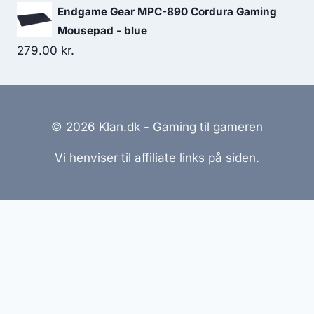
99.00 kr..
59.00 kr..
Endgame Gear MPC-890 Cordura Gaming
Mousepad - blue
279.00
kr.
© 2026 Klan.dk - Gaming til gameren
Vi henviser til affiliate links på siden.
Hjemmesider Til Salg
|
Hjemmeside Udvikling
|
Online
Tilbud
Denne side kan være skabt med AI! Indholdet er
genereret med henblik på at informere og inspirere,
men vi anbefaler altid at dobbelttjekke vigtige