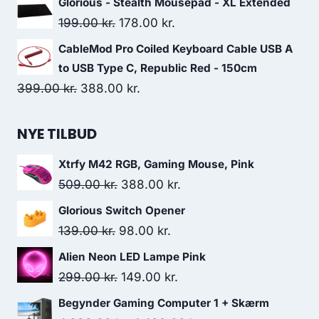
Glorious - Stealth Mousepad - XL Extended
was:
is:
Original
Current
199.00
kr.
178.00
kr.
169.00 kr..
156.00 kr..
price
price
CableMod Pro Coiled Keyboard Cable USB A
was:
is:
to USB Type C, Republic Red - 150cm
199.00 kr..
178.00 kr..
Original
Current
399.00
kr.
388.00
kr.
price
price
was:
is:
NYE TILBUD
399.00 kr..
388.00 kr..
Xtrfy M42 RGB, Gaming Mouse, Pink
Original
Current
509.00
kr.
388.00
kr.
price
price
Glorious Switch Opener
was:
is:
Original
Current
139.00
kr.
98.00
kr.
509.00 kr..
388.00 kr..
price
price
Alien Neon LED Lampe Pink
was:
is:
Original
Current
299.00
kr.
149.00
kr.
139.00 kr..
98.00 kr..
price
price
Begynder Gaming Computer 1 + Skærm