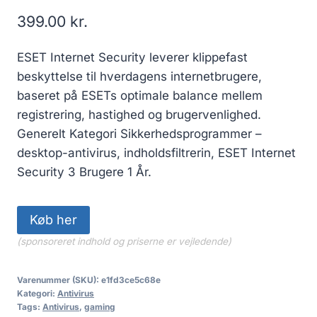
399.00
kr.
ESET Internet Security leverer klippefast
beskyttelse til hverdagens internetbrugere,
baseret på ESETs optimale balance mellem
registrering, hastighed og brugervenlighed.
Generelt Kategori Sikkerhedsprogrammer –
desktop-antivirus, indholdsfiltrerin, ESET Internet
Security 3 Brugere 1 År.
Køb her
(sponsoreret indhold og priserne er vejledende)
Varenummer (SKU):
e1fd3ce5c68e
Kategori:
Antivirus
Tags:
Antivirus
,
gaming