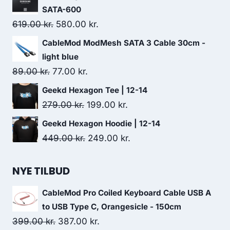
was:
is:
SATA-600
49.00 kr..
27.00 kr..
Original
Current
619.00
kr.
580.00
kr.
price
price
CableMod ModMesh SATA 3 Cable 30cm -
was:
is:
light blue
619.00 kr..
580.00 kr..
Original
Current
89.00
kr.
77.00
kr.
price
price
Geekd Hexagon Tee | 12-14
was:
is:
Original
Current
279.00
kr.
199.00
kr.
89.00 kr..
77.00 kr..
price
price
Geekd Hexagon Hoodie | 12-14
was:
is:
Original
Current
449.00
kr.
249.00
kr.
279.00 kr..
199.00 kr..
price
price
was:
is:
NYE TILBUD
449.00 kr..
249.00 kr..
CableMod Pro Coiled Keyboard Cable USB A
to USB Type C, Orangesicle - 150cm
Original
Current
399.00
kr.
387.00
kr.