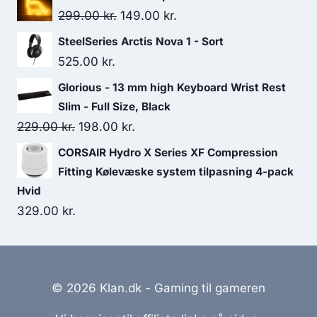
Original
Current
299.00
kr.
149.00
kr.
price
price
SteelSeries Arctis Nova 1 - Sort
was:
is:
525.00
kr.
299.00 kr..
149.00 kr..
Glorious - 13 mm high Keyboard Wrist Rest
Slim - Full Size, Black
Original
Current
229.00
kr.
198.00
kr.
price
price
CORSAIR Hydro X Series XF Compression
was:
is:
Fitting Kølevæske system tilpasning 4-pack
229.00 kr..
198.00 kr..
Hvid
329.00
kr.
© 2026 Klan.dk - Gaming til gameren