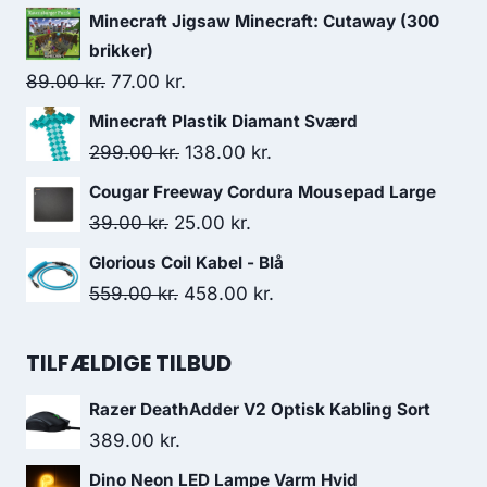
price
price
Minecraft Jigsaw Minecraft: Cutaway (300
was:
is:
brikker)
399.00 kr..
387.00 kr..
Original
Current
89.00
kr.
77.00
kr.
price
price
Minecraft Plastik Diamant Sværd
was:
is:
Original
Current
299.00
kr.
138.00
kr.
89.00 kr..
77.00 kr..
price
price
Cougar Freeway Cordura Mousepad Large
was:
is:
Original
Current
39.00
kr.
25.00
kr.
299.00 kr..
138.00 kr..
price
price
Glorious Coil Kabel - Blå
was:
is:
Original
Current
559.00
kr.
458.00
kr.
39.00 kr..
25.00 kr..
price
price
was:
is:
TILFÆLDIGE TILBUD
559.00 kr..
458.00 kr..
Razer DeathAdder V2 Optisk Kabling Sort
389.00
kr.
Dino Neon LED Lampe Varm Hvid