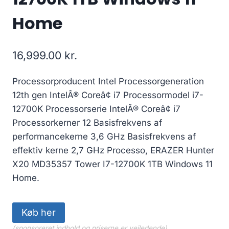
Home
16,999.00
kr.
Processorproducent Intel Processorgeneration
12th gen IntelÂ® Coreâ¢ i7 Processormodel i7-
12700K Processorserie IntelÂ® Coreâ¢ i7
Processorkerner 12 Basisfrekvens af
performancekerne 3,6 GHz Basisfrekvens af
effektiv kerne 2,7 GHz Processo, ERAZER Hunter
X20 MD35357 Tower I7-12700K 1TB Windows 11
Home.
Køb her
(sponsoreret indhold og priserne er vejledende)