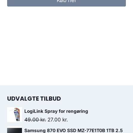
Køb her
UDVALGTE TILBUD
LogiLink Spray for rengøring
Original
Current
49.00
kr.
27.00
kr.
price
price
Samsung 870 EVO SSD MZ-77E1T0B 1TB 2.5