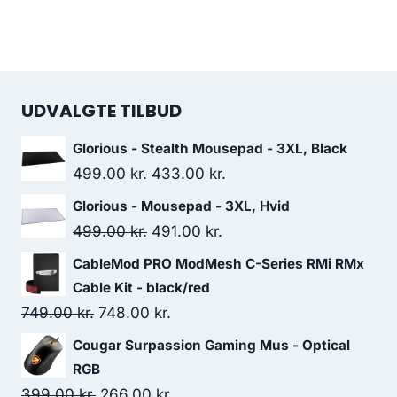
UDVALGTE TILBUD
Glorious - Stealth Mousepad - 3XL, Black
Original
Current
499.00
kr.
433.00
kr.
price
price
Glorious - Mousepad - 3XL, Hvid
was:
is:
Original
Current
499.00
kr.
491.00
kr.
499.00 kr..
433.00 kr..
price
price
CableMod PRO ModMesh C-Series RMi RMx
was:
is:
Cable Kit - black/red
499.00 kr..
491.00 kr..
Original
Current
749.00
kr.
748.00
kr.
price
price
Cougar Surpassion Gaming Mus - Optical
was:
is:
RGB
749.00 kr..
748.00 kr..
Original
Current
399.00
kr.
266.00
kr.