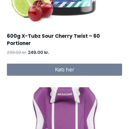
600g X-Tubz Sour Cherry Twist – 60
Portioner
Original
Current
299.00
kr.
249.00
kr.
price
price
was:
is:
Køb her
299.00 kr..
249.00 kr..