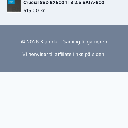
Crucial SSD BX500 1TB 2.5 SATA-600
515.00
kr.
© 2026 Klan.dk - Gaming til gameren
Vi henviser til affiliate links på siden.
Hjemmesider Til Salg
|
Hjemmeside Udvikling
|
Online
Tilbud
Denne side kan være skabt med AI! Indholdet er
genereret med henblik på at informere og inspirere,
men vi anbefaler altid at dobbelttjekke vigtige
oplysninger.