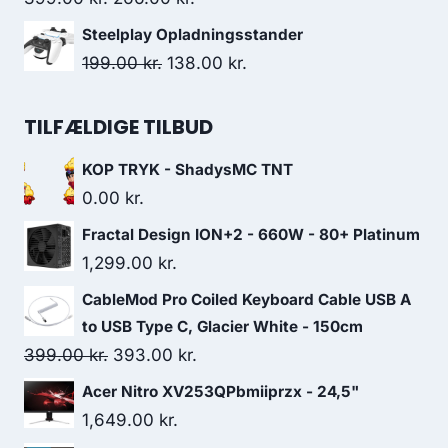
price
price
Steelplay Opladningsstander
was:
is:
Original
Current
199.00
kr.
138.00
kr.
399.00 kr..
266.00 kr..
price
price
was:
is:
TILFÆLDIGE TILBUD
199.00 kr..
138.00 kr..
KOP TRYK - ShadysMC TNT
0.00
kr.
Fractal Design ION+2 - 660W - 80+ Platinum
1,299.00
kr.
CableMod Pro Coiled Keyboard Cable USB A
to USB Type C, Glacier White - 150cm
Original
Current
399.00
kr.
393.00
kr.
price
price
Acer Nitro XV253QPbmiiprzx - 24,5"
was:
is:
1,649.00
kr.
399.00 kr..
393.00 kr..