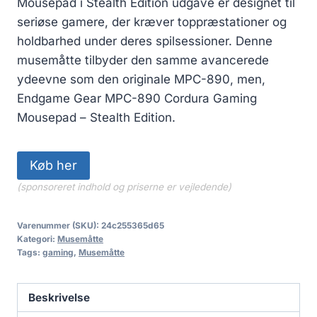
Mousepad i Stealth Edition udgave er designet til
seriøse gamere, der kræver toppræstationer og
holdbarhed under deres spilsessioner. Denne
musemåtte tilbyder den samme avancerede
ydeevne som den originale MPC-890, men,
Endgame Gear MPC-890 Cordura Gaming
Mousepad – Stealth Edition.
Køb her
(sponsoreret indhold og priserne er vejledende)
Varenummer (SKU):
24c255365d65
Kategori:
Musemåtte
Tags:
gaming
,
Musemåtte
Beskrivelse