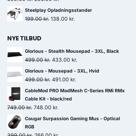
price
price
Steelplay Opladningsstander
was:
is:
Original
Current
199.00
kr.
138.00
kr.
399.00 kr..
266.00 kr..
price
price
was:
is:
NYE TILBUD
199.00 kr..
138.00 kr..
Glorious - Stealth Mousepad - 3XL, Black
Original
Current
499.00
kr.
433.00
kr.
price
price
Glorious - Mousepad - 3XL, Hvid
was:
is:
Original
Current
499.00
kr.
491.00
kr.
499.00 kr..
433.00 kr..
price
price
CableMod PRO ModMesh C-Series RMi RMx
was:
is:
Cable Kit - black/red
499.00 kr..
491.00 kr..
Original
Current
749.00
kr.
748.00
kr.
price
price
Cougar Surpassion Gaming Mus - Optical
was:
is:
RGB
749.00 kr..
748.00 kr..
Original
Current
399.00
kr.
266.00
kr.