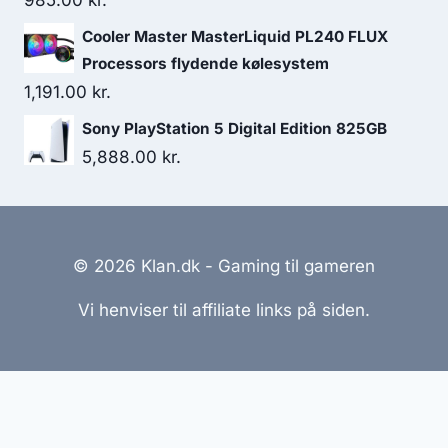
985.00
kr.
Cooler Master MasterLiquid PL240 FLUX
Processors flydende kølesystem
1,191.00
kr.
Sony PlayStation 5 Digital Edition 825GB
5,888.00
kr.
© 2026 Klan.dk - Gaming til gameren
Vi henviser til affiliate links på siden.
Hjemmesider Til Salg
|
Hjemmeside Udvikling
|
Online
Tilbud