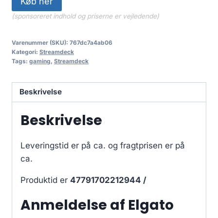
Køb her
(sponsoreret indhold og priserne er vejledende)
Varenummer (SKU):
767dc7a4ab06
Kategori:
Streamdeck
Tags:
gaming
,
Streamdeck
Beskrivelse
Beskrivelse
Leveringstid er på ca.
og fragtprisen er på
ca.
Produktid er
47791702212944 /
Anmeldelse af Elgato