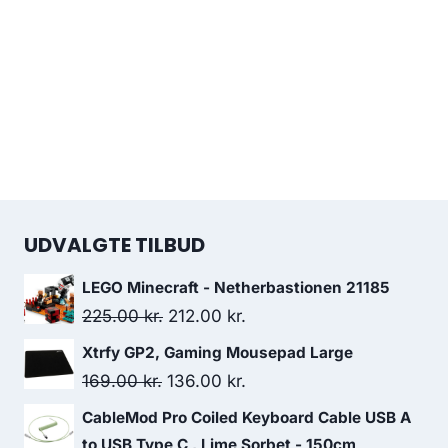
UDVALGTE TILBUD
LEGO Minecraft - Netherbastionen 21185
Original
Current
225.00
kr.
212.00
kr.
price
price
Xtrfy GP2, Gaming Mousepad Large
was:
is:
Original
Current
169.00
kr.
136.00
kr.
225.00 kr..
212.00 kr..
price
price
CableMod Pro Coiled Keyboard Cable USB A
was:
is:
to USB Type C , Lime Sorbet - 150cm