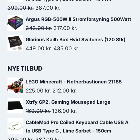
169.00 kr..
136.00 kr..
Original
Current
399.00
kr.
387.00
kr.
price
price
Argus RGB-500W II Strømforsyning 500Watt
was:
is:
Original
Current
343.00
kr.
317.00
kr.
399.00 kr..
387.00 kr..
price
price
Glorious Kailh Box Hvid Switches (120 Stk)
was:
is:
Original
Current
449.00
kr.
435.00
kr.
343.00 kr..
317.00 kr..
price
price
was:
is:
NYE TILBUD
449.00 kr..
435.00 kr..
LEGO Minecraft - Netherbastionen 21185
Original
Current
225.00
kr.
212.00
kr.
price
price
Xtrfy GP2, Gaming Mousepad Large
was:
is:
Original
Current
169.00
kr.
136.00
kr.
225.00 kr..
212.00 kr..
price
price
CableMod Pro Coiled Keyboard Cable USB A
was:
is:
to USB Type C , Lime Sorbet - 150cm
169.00 kr..
136.00 kr..
Original
Current
399.00
kr.
387.00
kr.