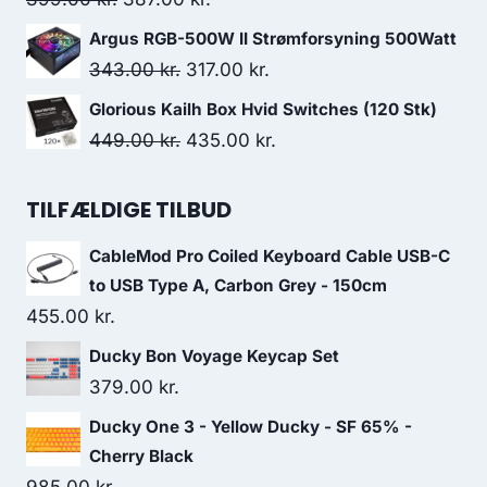
price
price
Argus RGB-500W II Strømforsyning 500Watt
was:
is:
Original
Current
343.00
kr.
317.00
kr.
399.00 kr..
387.00 kr..
price
price
Glorious Kailh Box Hvid Switches (120 Stk)
was:
is:
Original
Current
449.00
kr.
435.00
kr.
343.00 kr..
317.00 kr..
price
price
was:
is:
TILFÆLDIGE TILBUD
449.00 kr..
435.00 kr..
CableMod Pro Coiled Keyboard Cable USB-C
to USB Type A, Carbon Grey - 150cm
455.00
kr.
Ducky Bon Voyage Keycap Set
379.00
kr.
Ducky One 3 - Yellow Ducky - SF 65% -
Cherry Black