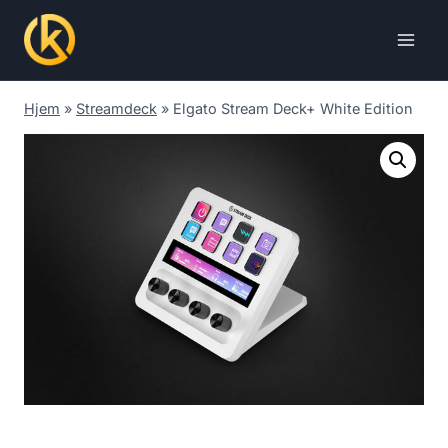
Skip
to
content
Hjem
»
Streamdeck
»
Elgato Stream Deck+ White Edition