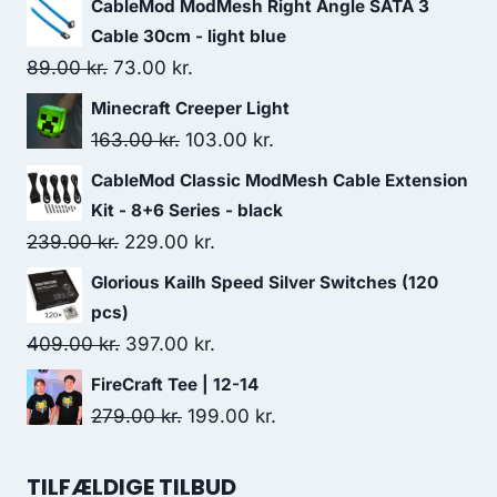
CableMod ModMesh Right Angle SATA 3
Cable 30cm - light blue
Original
Current
89.00
kr.
73.00
kr.
price
price
Minecraft Creeper Light
was:
is:
Original
Current
163.00
kr.
103.00
kr.
89.00 kr..
73.00 kr..
price
price
CableMod Classic ModMesh Cable Extension
was:
is:
Kit - 8+6 Series - black
163.00 kr..
103.00 kr..
Original
Current
239.00
kr.
229.00
kr.
price
price
Glorious Kailh Speed Silver Switches (120
was:
is:
pcs)
239.00 kr..
229.00 kr..
Original
Current
409.00
kr.
397.00
kr.
price
price
FireCraft Tee | 12-14
was:
is:
Original
Current
279.00
kr.
199.00
kr.
409.00 kr..
397.00 kr..
price
price
was:
is:
TILFÆLDIGE TILBUD