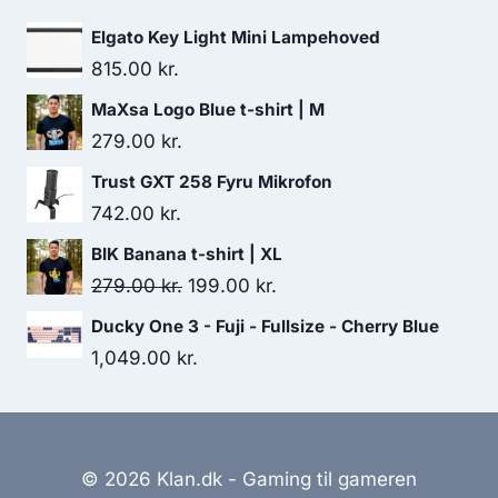
279.00 kr..
199.00 kr..
Elgato Key Light Mini Lampehoved
815.00
kr.
MaXsa Logo Blue t-shirt | M
279.00
kr.
Trust GXT 258 Fyru Mikrofon
742.00
kr.
BIK Banana t-shirt | XL
Original
Current
279.00
kr.
199.00
kr.
price
price
Ducky One 3 - Fuji - Fullsize - Cherry Blue
was:
is:
1,049.00
kr.
279.00 kr..
199.00 kr..
© 2026 Klan.dk - Gaming til gameren