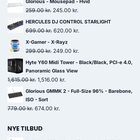
Glorious - Mousepad - Hvid
Original
Current
259.00
kr.
245.00
kr.
price
price
HERCULES DJ CONTROL STARLIGHT
was:
is:
Original
Current
699.00
kr.
620.00
kr.
259.00 kr..
245.00 kr..
price
price
X-Gamer - X-Rayz
was:
is:
Original
Current
299.00
kr.
249.00
kr.
699.00 kr..
620.00 kr..
price
price
Hyte Y60 Midi Tower - Black/Black, PCI-e 4.0,
was:
is:
Panoramic Glass View
299.00 kr..
249.00 kr..
Original
Current
1,615.00
kr.
1,516.00
kr.
price
price
Glorious GMMK 2 - Full-Size 96% - Barebone,
was:
is:
ISO - Sort
1,615.00 kr..
1,516.00 kr..
Original
Current
779.00
kr.
674.00
kr.
price
price
was:
is:
NYE TILBUD
779.00 kr..
674.00 kr..