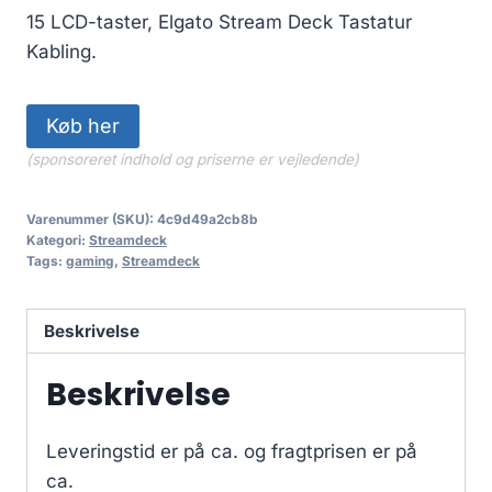
15 LCD-taster, Elgato Stream Deck Tastatur
Kabling.
Køb her
(sponsoreret indhold og priserne er vejledende)
Varenummer (SKU):
4c9d49a2cb8b
Kategori:
Streamdeck
Tags:
gaming
,
Streamdeck
Beskrivelse
Beskrivelse
Leveringstid er på ca.
og fragtprisen er på
ca.