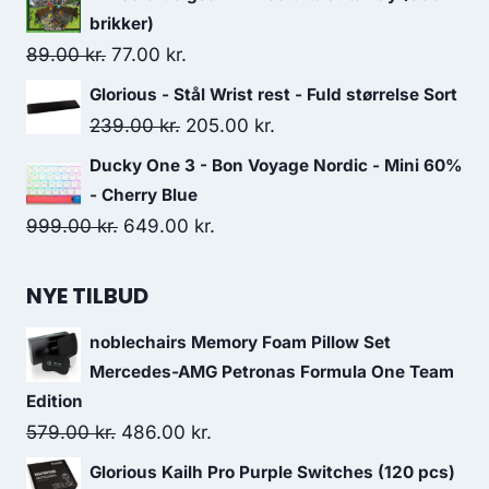
was:
is:
brikker)
249.00 kr..
237.00 kr..
Original
Current
89.00
kr.
77.00
kr.
price
price
Glorious - Stål Wrist rest - Fuld størrelse Sort
was:
is:
Original
Current
239.00
kr.
205.00
kr.
89.00 kr..
77.00 kr..
price
price
Ducky One 3 - Bon Voyage Nordic - Mini 60%
was:
is:
- Cherry Blue
239.00 kr..
205.00 kr..
Original
Current
999.00
kr.
649.00
kr.
price
price
was:
is:
NYE TILBUD
999.00 kr..
649.00 kr..
noblechairs Memory Foam Pillow Set
Mercedes-AMG Petronas Formula One Team
Edition
Original
Current
579.00
kr.
486.00
kr.
price
price
Glorious Kailh Pro Purple Switches (120 pcs)