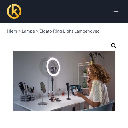
Skip
to
content
Hjem
»
Lampe
»
Elgato Ring Light Lampehoved