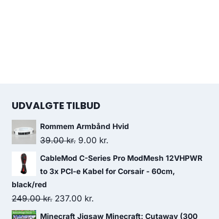
UDVALGTE TILBUD
Rommem Armbånd Hvid
Original
Current
39.00
kr.
9.00
kr.
price
price
CableMod C-Series Pro ModMesh 12VHPWR
was:
is:
to 3x PCI-e Kabel for Corsair - 60cm,
39.00 kr..
9.00 kr..
black/red
Original
Current
249.00
kr.
237.00
kr.
price
price
Minecraft Jigsaw Minecraft: Cutaway (300