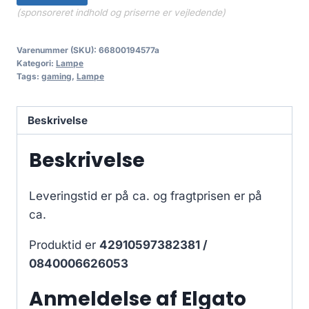
(sponsoreret indhold og priserne er vejledende)
Varenummer (SKU):
66800194577a
Kategori:
Lampe
Tags:
gaming
,
Lampe
Beskrivelse
Beskrivelse
Leveringstid er på ca.
og fragtprisen er på
ca.
Produktid er
42910597382381 /
0840006626053
Anmeldelse af Elgato