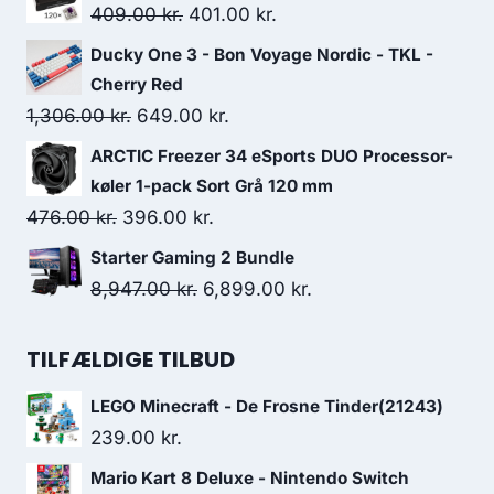
was:
is:
Original
Current
409.00
kr.
401.00
kr.
579.00 kr..
486.00 kr..
price
price
Ducky One 3 - Bon Voyage Nordic - TKL -
was:
is:
Cherry Red
409.00 kr..
401.00 kr..
Original
Current
1,306.00
kr.
649.00
kr.
price
price
ARCTIC Freezer 34 eSports DUO Processor-
was:
is:
køler 1-pack Sort Grå 120 mm
1,306.00 kr..
649.00 kr..
Original
Current
476.00
kr.
396.00
kr.
price
price
Starter Gaming 2 Bundle
was:
is:
Original
Current
8,947.00
kr.
6,899.00
kr.
476.00 kr..
396.00 kr..
price
price
was:
is:
TILFÆLDIGE TILBUD
8,947.00 kr..
6,899.00 kr..
LEGO Minecraft - De Frosne Tinder(21243)
239.00
kr.
Mario Kart 8 Deluxe - Nintendo Switch