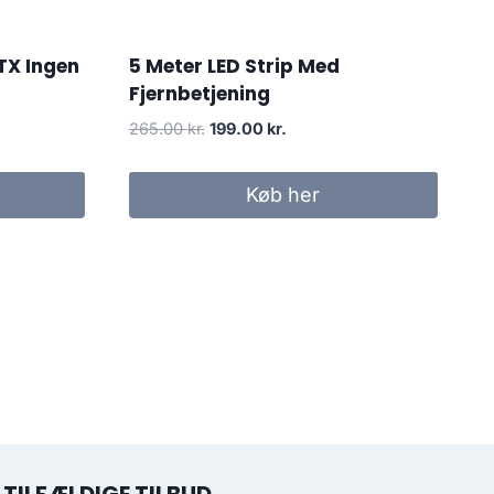
TX Ingen
5 Meter LED Strip Med
Fjernbetjening
Original
Current
265.00
kr.
199.00
kr.
price
price
was:
is:
Køb her
265.00 kr..
199.00 kr..