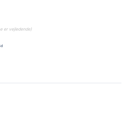
ne er vejledende)
4d