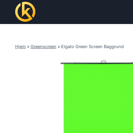
Skip
to
content
Hjem
»
Greenscreen
»
Elgato Green Screen Baggrund