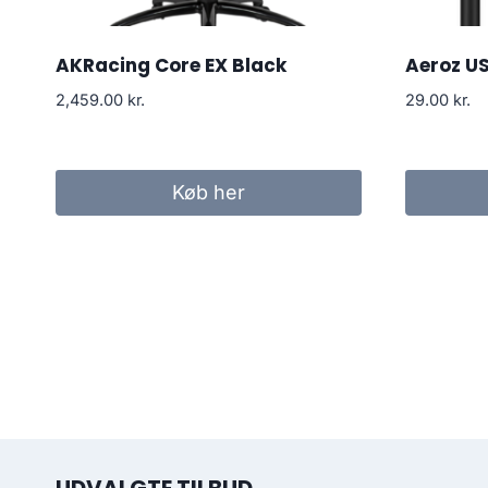
AKRacing Core EX Black
Aeroz U
2,459.00
kr.
29.00
kr.
Køb her