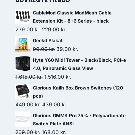
UDVALGTE TILBUD
CableMod Classic ModMesh Cable
Extension Kit - 8+6 Series - black
Original
Current
239.00
kr.
229.00
kr.
price
price
Geekd Plakat
was:
is:
Original
Current
99.00
kr.
39.00
kr.
239.00 kr..
229.00 kr..
price
price
Hyte Y60 Midi Tower - Black/Black, PCI-e
was:
is:
4.0, Panoramic Glass View
99.00 kr..
39.00 kr..
Original
Current
1,615.00
kr.
1,516.00
kr.
price
price
Glorious Kailh Box Brown Switches (120
was:
is:
pcs)
1,615.00 kr..
1,516.00 kr..
Original
Current
449.00
kr.
439.00
kr.
price
price
Glorious GMMK Pro 75% - Polycarbonate
was:
is:
Switch Plate ANSI
449.00 kr..
439.00 kr..
Original
Current
209.00
kr.
168.00
kr.