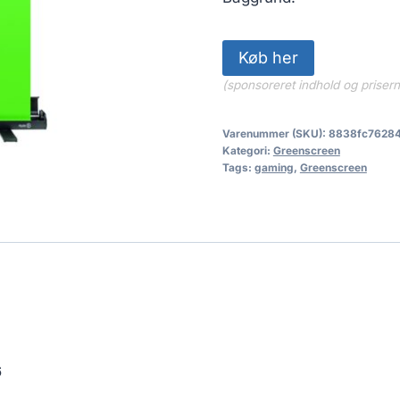
Køb her
(sponsoreret indhold og priser
Varenummer (SKU):
8838fc7628
Kategori:
Greenscreen
Tags:
gaming
,
Greenscreen
6