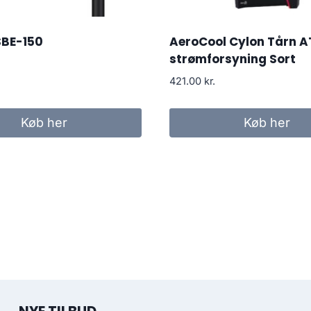
SBE-150
AeroCool Cylon Tårn A
strømforsyning Sort
421.00
kr.
Køb her
Køb her