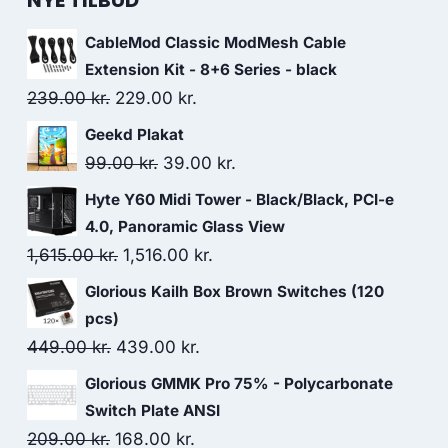
NYE TILBUD
CableMod Classic ModMesh Cable
Extension Kit - 8+6 Series - black
Original
Current
239.00
kr.
229.00
kr.
price
price
Geekd Plakat
was:
is:
Original
Current
99.00
kr.
39.00
kr.
239.00 kr..
229.00 kr..
price
price
Hyte Y60 Midi Tower - Black/Black, PCI-e
was:
is:
4.0, Panoramic Glass View
99.00 kr..
39.00 kr..
Original
Current
1,615.00
kr.
1,516.00
kr.
price
price
Glorious Kailh Box Brown Switches (120
was:
is:
pcs)
1,615.00 kr..
1,516.00 kr..
Original
Current
449.00
kr.
439.00
kr.
price
price
Glorious GMMK Pro 75% - Polycarbonate
was:
is:
Switch Plate ANSI
449.00 kr..
439.00 kr..
Original
Current
209.00
kr.
168.00
kr.