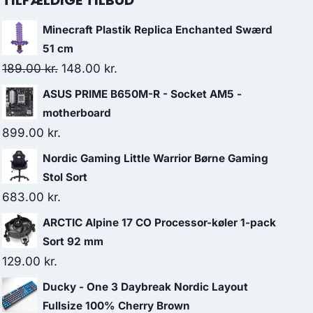
TILFÆLDIGE TILBUD
Minecraft Plastik Replica Enchanted Swærd
51 cm
Original
Current
189.00
kr.
148.00
kr.
price
price
ASUS PRIME B650M-R - Socket AM5 -
was:
is:
motherboard
189.00 kr..
148.00 kr..
899.00
kr.
Nordic Gaming Little Warrior Børne Gaming
Stol Sort
683.00
kr.
ARCTIC Alpine 17 CO Processor-køler 1-pack
Sort 92 mm
129.00
kr.
Ducky - One 3 Daybreak Nordic Layout
Fullsize 100% Cherry Brown