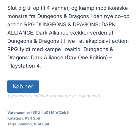
Slut dig til op til 4 venner, og kæmp mod ikoniske
monstre fra Dungeons & Dragons i den nye co-op
action RPG DUNGEONS & DRAGONS: DARK
ALLIANCE. Dark Alliance vækker verden af
Dungeons & Dragons til live i et eksplosivt action-
RPG fyldt med kampe i realtid, Dungeons &
Dragons: Dark Alliance (Day One Edition) –
Playstation 4.
Køb her
(sponsoreret indhold og priserne er vejledende)
Varenummer (SKU):
a03f4fe12eb9
Kategori:
PS4 Spil
Tags:
gaming
,
PS4 Spil