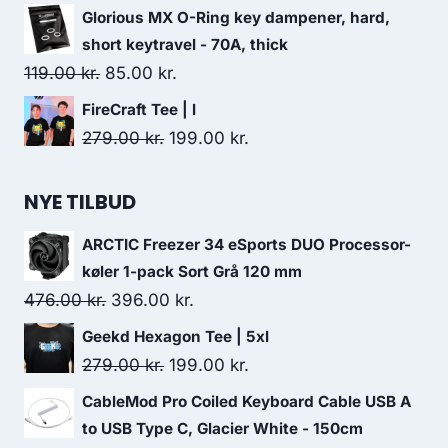
374.00 kr..
349.00 kr..
price
price
Glorious MX O-Ring key dampener, hard,
was:
is:
short keytravel - 70A, thick
449.00 kr..
329.00 kr..
Original
Current
119.00
kr.
85.00
kr.
price
price
FireCraft Tee | l
was:
is:
Original
Current
279.00
kr.
199.00
kr.
119.00 kr..
85.00 kr..
price
price
was:
is:
NYE TILBUD
279.00 kr..
199.00 kr..
ARCTIC Freezer 34 eSports DUO Processor-
køler 1-pack Sort Grå 120 mm
Original
Current
476.00
kr.
396.00
kr.
price
price
Geekd Hexagon Tee | 5xl
was:
is:
Original
Current
279.00
kr.
199.00
kr.
476.00 kr..
396.00 kr..
price
price
CableMod Pro Coiled Keyboard Cable USB A
was:
is:
to USB Type C, Glacier White - 150cm