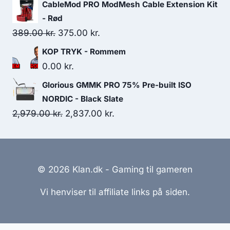
CableMod PRO ModMesh Cable Extension Kit
- Rød
Original
Current
389.00
kr.
375.00
kr.
price
price
KOP TRYK - Rommem
was:
is:
0.00
kr.
389.00 kr..
375.00 kr..
Glorious GMMK PRO 75% Pre-built ISO
NORDIC - Black Slate
Original
Current
2,979.00
kr.
2,837.00
kr.
price
price
was:
is:
2,979.00 kr..
2,837.00 kr..
© 2026 Klan.dk - Gaming til gameren
Vi henviser til affiliate links på siden.