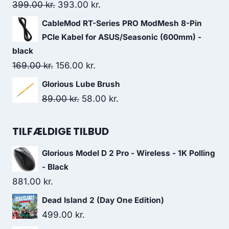
279.00 kr..
199.00 kr..
Original
Current
399.00
kr.
393.00
kr.
price
price
CableMod RT-Series PRO ModMesh 8-Pin
was:
is:
PCIe Kabel for ASUS/Seasonic (600mm) -
399.00 kr..
393.00 kr..
black
Original
Current
169.00
kr.
156.00
kr.
price
price
Glorious Lube Brush
was:
is:
Original
Current
89.00
kr.
58.00
kr.
169.00 kr..
156.00 kr..
price
price
was:
is:
TILFÆLDIGE TILBUD
89.00 kr..
58.00 kr..
Glorious Model D 2 Pro - Wireless - 1K Polling
- Black
881.00
kr.
Dead Island 2 (Day One Edition)
499.00
kr.