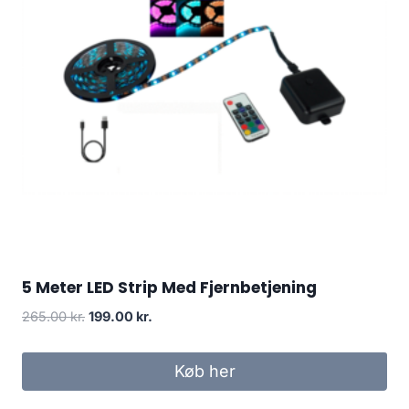
5 Meter LED Strip Med Fjernbetjening
Original
Current
265.00
kr.
199.00
kr.
price
price
was:
is:
Køb her
265.00 kr..
199.00 kr..