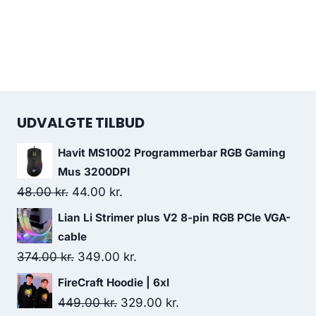
UDVALGTE TILBUD
Havit MS1002 Programmerbar RGB Gaming
Mus 3200DPI
Original
Current
48.00
kr.
44.00
kr.
price
price
Lian Li Strimer plus V2 8-pin RGB PCIe VGA-
was:
is:
cable
48.00 kr..
44.00 kr..
Original
Current
374.00
kr.
349.00
kr.
price
price
FireCraft Hoodie | 6xl
was:
is:
Original
Current
449.00
kr.
329.00
kr.