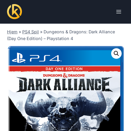
Skip
to
content
Hjem
»
PS4 Spil
»
Dungeons & Dragons: Dark Alliance
(Day One Edition) – Playstation 4