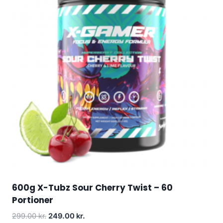
600g X-Tubz Sour Cherry Twist – 60
Portioner
Original
Current
299.00
kr.
249.00
kr.