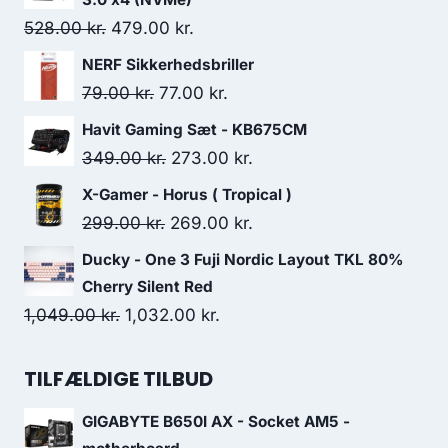
Original
Current
528.00
kr.
479.00
kr.
price
price
NERF Sikkerhedsbriller
was:
is:
Original
Current
79.00
kr.
77.00
kr.
528.00 kr..
479.00 kr..
price
price
Havit Gaming Sæt - KB675CM
was:
is:
Original
Current
349.00
kr.
273.00
kr.
79.00 kr..
77.00 kr..
price
price
X-Gamer - Horus ( Tropical )
was:
is:
Original
Current
299.00
kr.
269.00
kr.
349.00 kr..
273.00 kr..
price
price
Ducky - One 3 Fuji Nordic Layout TKL 80%
was:
is:
Cherry Silent Red
299.00 kr..
269.00 kr..
Original
Current
1,049.00
kr.
1,032.00
kr.
price
price
was:
is:
TILFÆLDIGE TILBUD
1,049.00 kr..
1,032.00 kr..
GIGABYTE B650I AX - Socket AM5 -