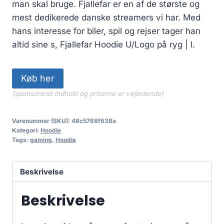
man skal bruge. Fjallefar er en af de største og
mest dedikerede danske streamers vi har. Med
hans interesse for biler, spil og rejser tager han
altid sine s, Fjallefar Hoodie U/Logo på ryg | l.
Køb her
(sponsoreret indhold og priserne er vejledende)
Varenummer (SKU):
48c5768f638a
Kategori:
Hoodie
Tags:
gaming
,
Hoodie
Beskrivelse
Beskrivelse