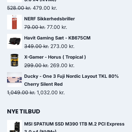
Original
Current
528.00
kr.
479.00
kr.
price
price
NERF Sikkerhedsbriller
was:
is:
Original
Current
79.00
kr.
77.00
kr.
528.00 kr..
479.00 kr..
price
price
Havit Gaming Sæt - KB675CM
was:
is:
Original
Current
349.00
kr.
273.00
kr.
79.00 kr..
77.00 kr..
price
price
X-Gamer - Horus ( Tropical )
was:
is:
Original
Current
299.00
kr.
269.00
kr.
349.00 kr..
273.00 kr..
price
price
Ducky - One 3 Fuji Nordic Layout TKL 80%
was:
is:
Cherry Silent Red
299.00 kr..
269.00 kr..
Original
Current
1,049.00
kr.
1,032.00
kr.
price
price
was:
is:
NYE TILBUD
1,049.00 kr..
1,032.00 kr..
MSI SPATIUM SSD M390 1TB M.2 PCI Express
3.0 x4 (NVMe)