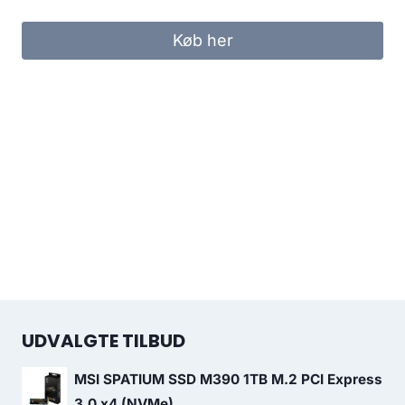
price
price
was:
is:
Køb her
299.00 kr..
249.00 kr..
UDVALGTE TILBUD
MSI SPATIUM SSD M390 1TB M.2 PCI Express
3.0 x4 (NVMe)