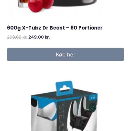
600g X-Tubz Dr Beast – 60 Portioner
Original
Current
299.00
kr.
249.00
kr.
price
price
was:
is:
Køb her
299.00 kr..
249.00 kr..