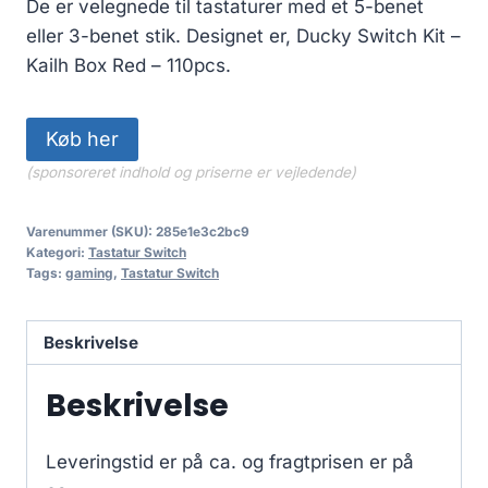
De er velegnede til tastaturer med et 5-benet
eller 3-benet stik. Designet er, Ducky Switch Kit –
Kailh Box Red – 110pcs.
Køb her
(sponsoreret indhold og priserne er vejledende)
Varenummer (SKU):
285e1e3c2bc9
Kategori:
Tastatur Switch
Tags:
gaming
,
Tastatur Switch
Beskrivelse
Beskrivelse
Leveringstid er på ca.
og fragtprisen er på