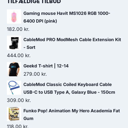
TILFÆLDIGE TILBUD
849.00 kr..
746.00 kr..
Gaming mouse Havit MS1026 RGB 1000-
6400 DPI (pink)
182.00
kr.
CableMod PRO ModMesh Cable Extension Kit
- Sort
444.00
kr.
Geekd T-shirt | 12-14
279.00
kr.
CableMod Classic Coiled Keyboard Cable
USB-C to USB Type A, Galaxy Blue - 150cm
309.00
kr.
Funko Pop! Animation My Hero Academia Fat
Gum
118.00
kr.