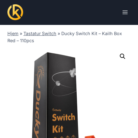
Skip
to
content
Hjem
»
Tastatur Switch
»
Ducky Switch Kit – Kailh Box
Red – 110pcs