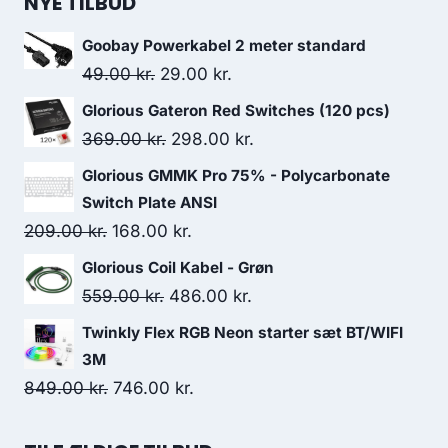
NYE TILBUD
799.00 kr..
692.00 kr..
Goobay Powerkabel 2 meter standard
Original
Current
49.00
kr.
29.00
kr.
price
price
Glorious Gateron Red Switches (120 pcs)
was:
is:
Original
Current
369.00
kr.
298.00
kr.
49.00 kr..
29.00 kr..
price
price
Glorious GMMK Pro 75% - Polycarbonate
was:
is:
Switch Plate ANSI
369.00 kr..
298.00 kr..
Original
Current
209.00
kr.
168.00
kr.
price
price
Glorious Coil Kabel - Grøn
was:
is:
Original
Current
559.00
kr.
486.00
kr.
209.00 kr..
168.00 kr..
price
price
Twinkly Flex RGB Neon starter sæt BT/WIFI
was:
is:
3M
559.00 kr..
486.00 kr..
Original
Current
849.00
kr.
746.00
kr.
price
price
was:
is: