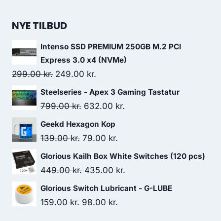
price
price
was:
is:
NYE TILBUD
669.00 kr..
585.00 kr..
Intenso SSD PREMIUM 250GB M.2 PCI
Express 3.0 x4 (NVMe)
Original
Current
299.00
kr.
249.00
kr.
price
price
Steelseries - Apex 3 Gaming Tastatur
was:
is:
Original
Current
799.00
kr.
632.00
kr.
299.00 kr..
249.00 kr..
price
price
Geekd Hexagon Kop
was:
is:
Original
Current
139.00
kr.
79.00
kr.
799.00 kr..
632.00 kr..
price
price
Glorious Kailh Box White Switches (120 pcs)
was:
is:
Original
Current
449.00
kr.
435.00
kr.
139.00 kr..
79.00 kr..
price
price
Glorious Switch Lubricant - G-LUBE
was:
is:
Original
Current
159.00
kr.
98.00
kr.
449.00 kr..
435.00 kr..
price
price