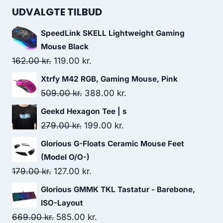
UDVALGTE TILBUD
SpeedLink SKELL Lightweight Gaming
Mouse Black
Original
Current
162.00
kr.
119.00
kr.
price
price
Xtrfy M42 RGB, Gaming Mouse, Pink
was:
is:
Original
Current
509.00
kr.
388.00
kr.
162.00 kr..
119.00 kr..
price
price
Geekd Hexagon Tee | s
was:
is:
Original
Current
279.00
kr.
199.00
kr.
509.00 kr..
388.00 kr..
price
price
Glorious G-Floats Ceramic Mouse Feet
was:
is:
(Model O/O-)
279.00 kr..
199.00 kr..
Original
Current
179.00
kr.
127.00
kr.
price
price
Glorious GMMK TKL Tastatur - Barebone,
was:
is:
ISO-Layout
179.00 kr..
127.00 kr..
Original
Current
669.00
kr.
585.00
kr.