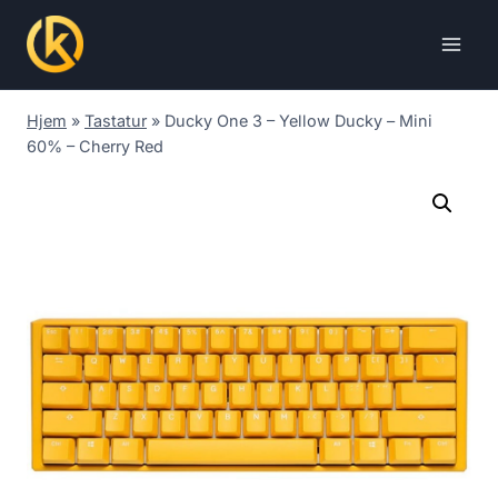
Skip
to
content
Hjem
»
Tastatur
»
Ducky One 3 – Yellow Ducky – Mini
60% – Cherry Red