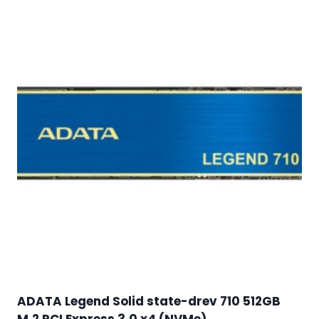
ADATA Legend Solid state-drev 710 512GB
M.2 PCI Express 3.0 x4 (NVMe)