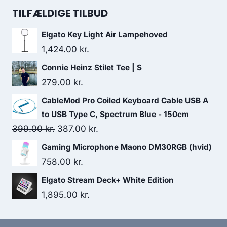
was:
is:
TILFÆLDIGE TILBUD
159.00 kr..
98.00 kr..
Elgato Key Light Air Lampehoved
1,424.00
kr.
Connie Heinz Stilet Tee | S
279.00
kr.
CableMod Pro Coiled Keyboard Cable USB A
to USB Type C, Spectrum Blue - 150cm
Original
Current
399.00
kr.
387.00
kr.
price
price
Gaming Microphone Maono DM30RGB (hvid)
was:
is:
758.00
kr.
399.00 kr..
387.00 kr..
Elgato Stream Deck+ White Edition
1,895.00
kr.