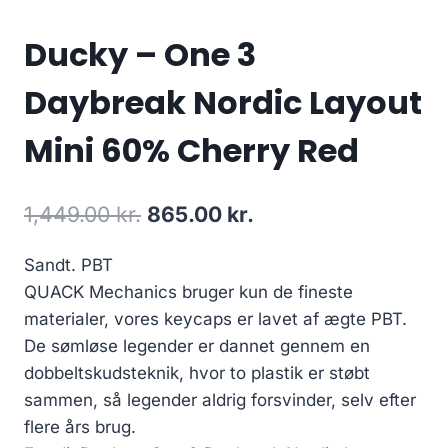
Ducky – One 3
Daybreak Nordic Layout
Mini 60% Cherry Red
Original
Current
1,449.00
kr.
865.00
kr.
price
price
Sandt. PBT
was:
is:
QUACK Mechanics bruger kun de fineste
1,449.00 kr..
865.00 kr..
materialer, vores keycaps er lavet af ægte PBT.
De sømløse legender er dannet gennem en
dobbeltskudsteknik, hvor to plastik er støbt
sammen, så legender aldrig forsvinder, selv efter
flere års brug.