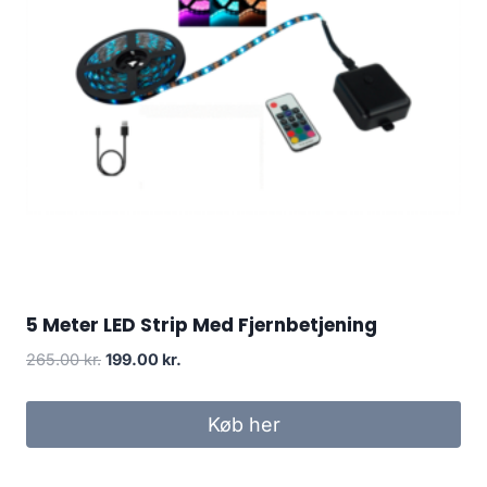
5 Meter LED Strip Med Fjernbetjening
Original
Current
265.00
kr.
199.00
kr.
price
price
was:
is:
Køb her
265.00 kr..
199.00 kr..