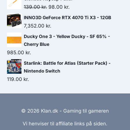
Original
Current
139.00
kr.
98.00
kr.
price
price
INNO3D GeForce RTX 4070 Ti X3 - 12GB
was:
is:
7,352.00
kr.
139.00 kr..
98.00 kr..
Ducky One 3 - Yellow Ducky - SF 65% -
Cherry Blue
985.00
kr.
Starlink: Battle for Atlas (Starter Pack) -
Nintendo Switch
119.00
kr.
© 2026 Klan.dk - Gaming til gameren
Vi henviser til affiliate links på siden.