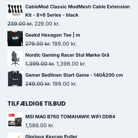
price
price
CableMod Classic ModMesh Cable Extension
was:
is:
Kit - 8+6 Series - black
499.00 kr..
493.00 kr..
Original
Current
239.00
kr.
229.00
kr.
price
price
Geekd Hexagon Tee | m
was:
is:
Original
Current
279.00
kr.
199.00
kr.
239.00 kr..
229.00 kr..
price
price
Nordic Gaming Racer Stol Mørke Grå
was:
is:
Original
Current
1,399.00
kr.
1,398.00
kr.
279.00 kr..
199.00 kr..
price
price
Gamer Bedlinen Start Game - 140Ã200 cm
was:
is:
Original
Current
249.00
kr.
199.00
kr.
1,399.00 kr..
1,398.00 kr..
price
price
was:
is:
TILFÆLDIGE TILBUD
249.00 kr..
199.00 kr..
MSI MAG B760 TOMAHAWK WIFI DDR4
1,586.00
kr.
Glorious Keycap Puller