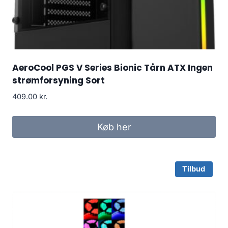
AeroCool PGS V Series Bionic Tårn ATX Ingen
strømforsyning Sort
409.00
kr.
Køb her
Tilbud