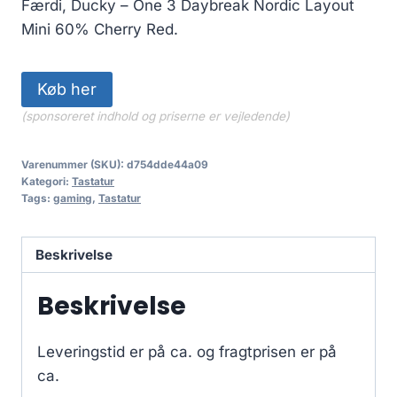
Færdi, Ducky – One 3 Daybreak Nordic Layout
Mini 60% Cherry Red.
Køb her
(sponsoreret indhold og priserne er vejledende)
Varenummer (SKU):
d754dde44a09
Kategori:
Tastatur
Tags:
gaming
,
Tastatur
Beskrivelse
Beskrivelse
Leveringstid er på ca.
og fragtprisen er på
ca.