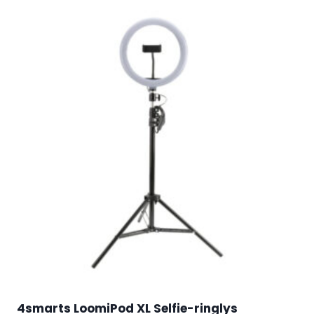
4smarts LoomiPod XL Selfie-ringlys