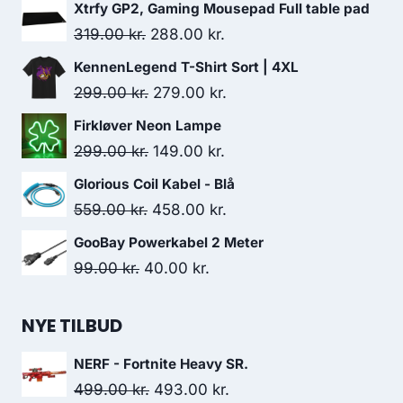
Xtrfy GP2, Gaming Mousepad Full table pad
Original
Current
319.00
kr.
288.00
kr.
price
price
KennenLegend T-Shirt Sort | 4XL
was:
is:
Original
Current
299.00
kr.
279.00
kr.
319.00 kr..
288.00 kr..
price
price
Firkløver Neon Lampe
was:
is:
Original
Current
299.00
kr.
149.00
kr.
299.00 kr..
279.00 kr..
price
price
Glorious Coil Kabel - Blå
was:
is:
Original
Current
559.00
kr.
458.00
kr.
299.00 kr..
149.00 kr..
price
price
GooBay Powerkabel 2 Meter
was:
is:
Original
Current
99.00
kr.
40.00
kr.
559.00 kr..
458.00 kr..
price
price
was:
is:
NYE TILBUD
99.00 kr..
40.00 kr..
NERF - Fortnite Heavy SR.
Original
Current
499.00
kr.
493.00
kr.