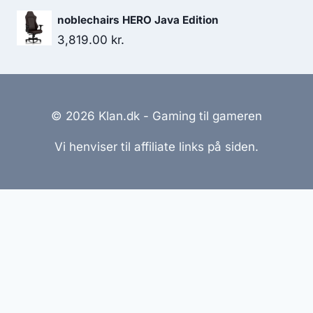
price
price
noblechairs HERO Java Edition
was:
is:
3,819.00
kr.
189.00 kr..
148.00 kr..
© 2026 Klan.dk - Gaming til gameren
Vi henviser til affiliate links på siden.
Hjemmesider Til Salg
|
Hjemmeside Udvikling
|
Online
Tilbud
Denne side kan være skabt med AI! Indholdet er
genereret med henblik på at informere og inspirere,
men vi anbefaler altid at dobbelttjekke vigtige