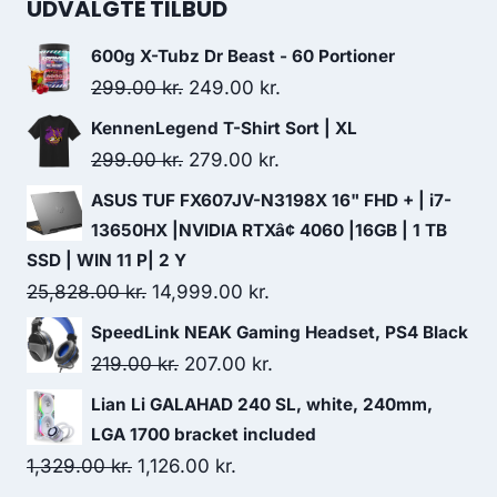
UDVALGTE TILBUD
600g X-Tubz Dr Beast - 60 Portioner
Original
Current
299.00
kr.
249.00
kr.
price
price
KennenLegend T-Shirt Sort | XL
was:
is:
Original
Current
299.00
kr.
279.00
kr.
299.00 kr..
249.00 kr..
price
price
ASUS TUF FX607JV-N3198X 16" FHD + | i7-
was:
is:
13650HX |NVIDIA RTXâ¢ 4060 |16GB | 1 TB
299.00 kr..
279.00 kr..
SSD | WIN 11 P| 2 Y
Original
Current
25,828.00
kr.
14,999.00
kr.
price
price
SpeedLink NEAK Gaming Headset, PS4 Black
was:
is:
Original
Current
219.00
kr.
207.00
kr.
25,828.00 kr..
14,999.00 kr..
price
price
Lian Li GALAHAD 240 SL, white, 240mm,
was:
is:
LGA 1700 bracket included
219.00 kr..
207.00 kr..
Original
Current
1,329.00
kr.
1,126.00
kr.