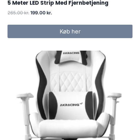
5 Meter LED Strip Med Fjernbetjening
Original
Current
265.00
kr.
199.00
kr.
price
price
was:
is:
Køb her
265.00 kr..
199.00 kr..