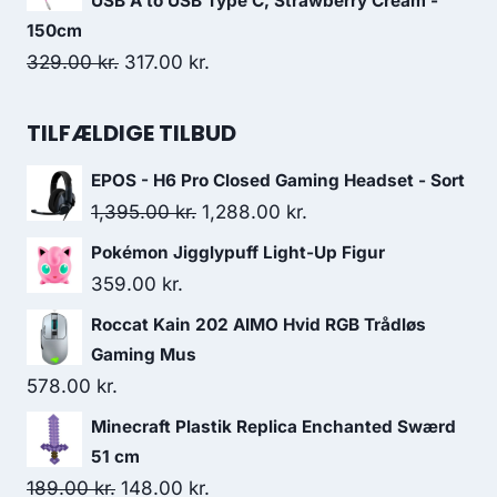
USB A to USB Type C, Strawberry Cream -
170.00 kr..
112.00 kr..
150cm
Original
Current
329.00
kr.
317.00
kr.
price
price
was:
is:
TILFÆLDIGE TILBUD
329.00 kr..
317.00 kr..
EPOS - H6 Pro Closed Gaming Headset - Sort
Original
Current
1,395.00
kr.
1,288.00
kr.
price
price
Pokémon Jigglypuff Light-Up Figur
was:
is:
359.00
kr.
1,395.00 kr..
1,288.00 kr..
Roccat Kain 202 AIMO Hvid RGB Trådløs
Gaming Mus
578.00
kr.
Minecraft Plastik Replica Enchanted Swærd
51 cm
Original
Current
189.00
kr.
148.00
kr.