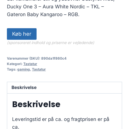
Ducky One 3 – Aura White Nordic – TKL –
Gateron Baby Kangaroo – RGB.
Køb her
(sponsoreret indhold og priserne er vejledende)
Varenummer (SKU):
890da1f860c4
Kategori:
Tastatur
Tags:
gaming
,
Tastatur
Beskrivelse
Beskrivelse
Leveringstid er på ca.
og fragtprisen er på
ca.