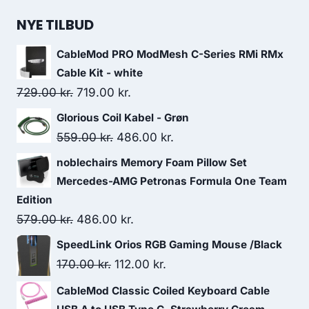
price
price
was:
is:
NYE TILBUD
1,329.00 kr..
1,126.00 kr..
CableMod PRO ModMesh C-Series RMi RMx
Cable Kit - white
Original
Current
729.00
kr.
719.00
kr.
price
price
Glorious Coil Kabel - Grøn
was:
is:
Original
Current
559.00
kr.
486.00
kr.
729.00 kr..
719.00 kr..
price
price
noblechairs Memory Foam Pillow Set
was:
is:
Mercedes-AMG Petronas Formula One Team
559.00 kr..
486.00 kr..
Edition
Original
Current
579.00
kr.
486.00
kr.
price
price
SpeedLink Orios RGB Gaming Mouse /Black
was:
is:
Original
Current
170.00
kr.
112.00
kr.
579.00 kr..
486.00 kr..
price
price
CableMod Classic Coiled Keyboard Cable
was:
is: