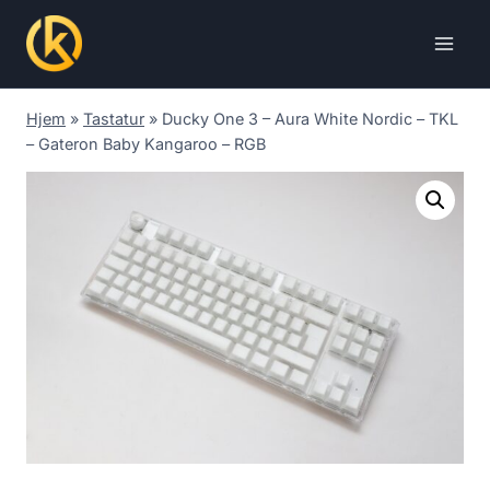
Skip
to
content
Hjem
»
Tastatur
»
Ducky One 3 – Aura White Nordic – TKL
– Gateron Baby Kangaroo – RGB