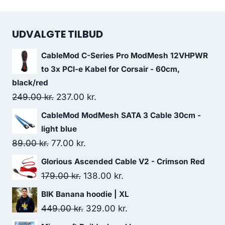
UDVALGTE TILBUD
CableMod C-Series Pro ModMesh 12VHPWR
to 3x PCI-e Kabel for Corsair - 60cm,
black/red
Original
Current
249.00
kr.
237.00
kr.
price
price
CableMod ModMesh SATA 3 Cable 30cm -
was:
is:
light blue
249.00 kr..
237.00 kr..
Original
Current
89.00
kr.
77.00
kr.
price
price
Glorious Ascended Cable V2 - Crimson Red
was:
is:
Original
Current
179.00
kr.
138.00
kr.
89.00 kr..
77.00 kr..
price
price
BIK Banana hoodie | XL
was:
is:
Original
Current
449.00
kr.
329.00
kr.
179.00 kr..
138.00 kr..
price
price