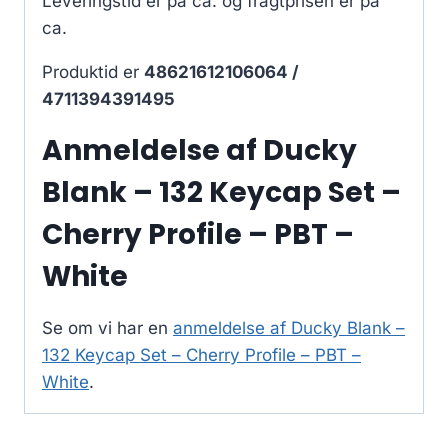
Leveringstid er på ca.
og fragtprisen er på
ca.
Produktid er
48621612106064 /
4711394391495
Anmeldelse af Ducky
Blank – 132 Keycap Set –
Cherry Profile – PBT –
White
Se om vi har en
anmeldelse af Ducky Blank –
132 Keycap Set – Cherry Profile – PBT –
White
.