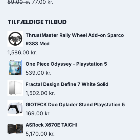
449.00 kr..
293.00 kr..
Original
Current
89.00
kr.
77.00
kr.
price
price
was:
is:
TILFÆLDIGE TILBUD
89.00 kr..
77.00 kr..
ThrustMaster Rally Wheel Add-on Sparco
R383 Mod
1,586.00
kr.
One Piece Odyssey - Playstation 5
539.00
kr.
Fractal Design Define 7 White Solid
1,502.00
kr.
GIOTECK Duo Oplader Stand Playstation 5
169.00
kr.
ASRock X670E TAICHI
5,170.00
kr.