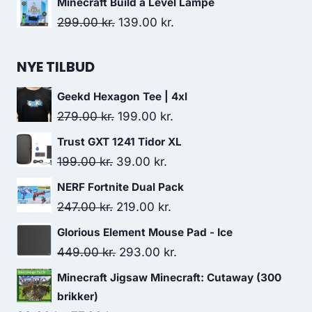
Minecraft Build a Level Lampe
was:
is:
Original
Current
299.00
kr.
139.00
kr.
449.00 kr..
329.00 kr..
price
price
was:
is:
NYE TILBUD
299.00 kr..
139.00 kr..
Geekd Hexagon Tee | 4xl
Original
Current
279.00
kr.
199.00
kr.
price
price
Trust GXT 1241 Tidor XL
was:
is:
Original
Current
199.00
kr.
39.00
kr.
279.00 kr..
199.00 kr..
price
price
NERF Fortnite Dual Pack
was:
is:
Original
Current
247.00
kr.
219.00
kr.
199.00 kr..
39.00 kr..
price
price
Glorious Element Mouse Pad - Ice
was:
is:
Original
Current
449.00
kr.
293.00
kr.
247.00 kr..
219.00 kr..
price
price
Minecraft Jigsaw Minecraft: Cutaway (300
was:
is:
brikker)