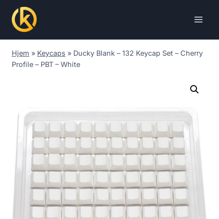
Skip
to
content
Hjem
»
Keycaps
»
Ducky Blank – 132 Keycap Set – Cherry
Profile – PBT – White