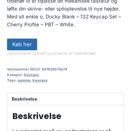
tilbehør til at tilpasse dit mekaniske tastatur og
løfte din skrive- eller spiloplevelse til nye højder.
Med sit enkle o, Ducky Blank – 132 Keycap Set –
Cherry Profile – PBT – White.
Køb her
(sponsoreret indhold og priserne er vejledende)
Varenummer (SKU):
801659b74a74
Kategori:
Keycaps
Tags:
gaming
,
Keycaps
Beskrivelse
Beskrivelse