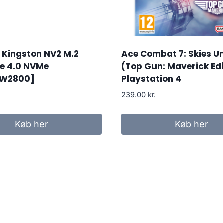
 Kingston NV2 M.2
Ace Combat 7: Skies 
Ie 4.0 NVMe
(Top Gun: Maverick Edi
/W2800]
Playstation 4
239.00
kr.
Køb her
Køb her