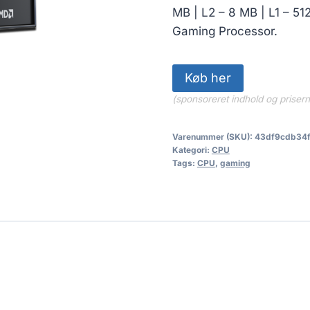
MB | L2 – 8 MB | L1 – 
Gaming Processor.
Køb her
(sponsoreret indhold og priser
Varenummer (SKU):
43df9cdb34f
Kategori:
CPU
Tags:
CPU
,
gaming