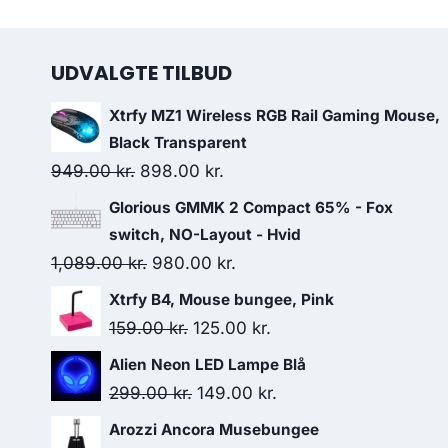
UDVALGTE TILBUD
Xtrfy MZ1 Wireless RGB Rail Gaming Mouse,
Black Transparent
Original
Current
949.00
kr.
898.00
kr.
price
price
Glorious GMMK 2 Compact 65% - Fox
was:
is:
switch, NO-Layout - Hvid
949.00 kr..
898.00 kr..
Original
Current
1,089.00
kr.
980.00
kr.
price
price
Xtrfy B4, Mouse bungee, Pink
was:
is:
Original
Current
159.00
kr.
125.00
kr.
1,089.00 kr..
980.00 kr..
price
price
Alien Neon LED Lampe Blå
was:
is:
Original
Current
299.00
kr.
149.00
kr.
159.00 kr..
125.00 kr..
price
price
Arozzi Ancora Musebungee