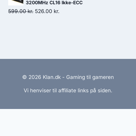
was:
is:
3200MHz CL16 Ikke-ECC
119.00 kr..
49.00 kr..
Original
Current
599.00
kr.
526.00
kr.
price
price
was:
is:
599.00 kr..
526.00 kr..
© 2026 Klan.dk - Gaming til gameren
Vi henviser til affiliate links på siden.
emmesider Til Salg
|
Hjemmeside Udvikling
|
Online Til
reret med henblik på at informere og inspirere, men vi a