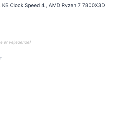
512 KB Clock Speed 4., AMD Ryzen 7 7800X3D
ne er vejledende)
f