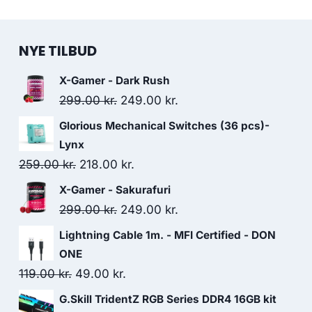
NYE TILBUD
X-Gamer - Dark Rush
Original
Current
299.00
kr.
249.00
kr.
price
price
Glorious Mechanical Switches (36 pcs)-
was:
is:
Lynx
299.00 kr..
249.00 kr..
Original
Current
259.00
kr.
218.00
kr.
price
price
X-Gamer - Sakurafuri
was:
is:
Original
Current
299.00
kr.
249.00
kr.
259.00 kr..
218.00 kr..
price
price
Lightning Cable 1m. - MFI Certified - DON
was:
is:
ONE
299.00 kr..
249.00 kr..
Original
Current
119.00
kr.
49.00
kr.
price
price
G.Skill TridentZ RGB Series DDR4 16GB kit