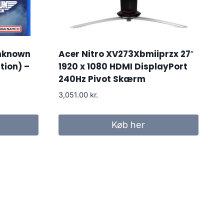
Unknown
Acer Nitro XV273Xbmiiprzx 27″
tion) –
1920 x 1080 HDMI DisplayPort
240Hz Pivot Skærm
3,051.00
kr.
Køb her