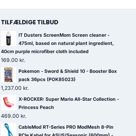
TILFÆLDIGE TILBUD
IT Dusters ScreenMom Screen cleaner -
475ml, based on natural plant ingredient,
40cm purple microfiber cloth included
169.00
kr.
Pokemon - Sword & Shield 10 - Booster Box
pack 36pcs (POK85023)
1,237.00
kr.
X-ROCKER: Super Mario All-Star Collection -
Princess Peach
469.00
kr.
CableMod RT-Series PRO ModMesh 8-Pin
PCIe Kabel for ASUS/Seasonic (600mm) -