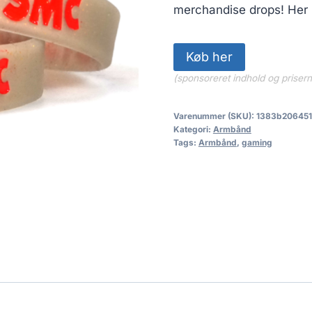
merchandise drops! Her 
Køb her
(sponsoreret indhold og priser
Varenummer (SKU):
1383b206451
Kategori:
Armbånd
Tags:
Armbånd
,
gaming