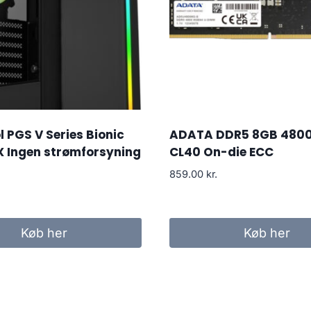
 PGS V Series Bionic
ADATA DDR5 8GB 480
X Ingen strømforsyning
CL40 On-die ECC
859.00
kr.
Køb her
Køb her