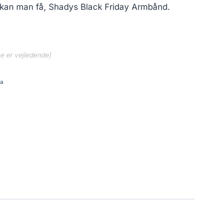
kan man få, Shadys Black Friday Armbånd.
ne er vejledende)
a