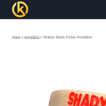
Skip
to
content
Hjem
»
Armbånd
»
Shadys Black Friday Armbånd