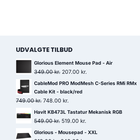
UDVALGTE TILBUD
Glorious Element Mouse Pad - Air
Original
Current
349.00
kr.
207.00
kr.
price
price
CableMod PRO ModMesh C-Series RMi RMx
was:
is:
Cable Kit - black/red
349.00 kr..
207.00 kr..
Original
Current
749.00
kr.
748.00
kr.
price
price
Havit KB473L Tastatur Mekanisk RGB
was:
is:
Original
Current
549.00
kr.
519.00
kr.
749.00 kr..
748.00 kr..
price
price
Glorious - Mousepad - XXL
was:
is: