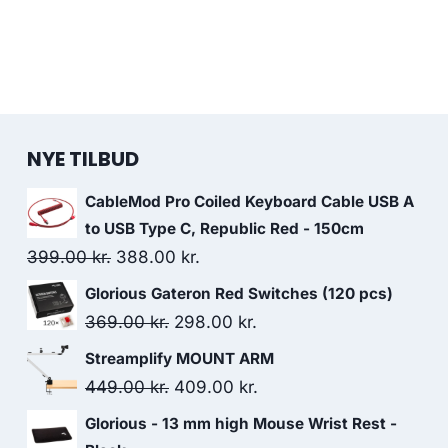
NYE TILBUD
CableMod Pro Coiled Keyboard Cable USB A
to USB Type C, Republic Red - 150cm
Original
Current
399.00
kr.
388.00
kr.
price
price
Glorious Gateron Red Switches (120 pcs)
was:
is:
Original
Current
369.00
kr.
298.00
kr.
399.00 kr..
388.00 kr..
price
price
Streamplify MOUNT ARM
was:
is:
Original
Current
449.00
kr.
409.00
kr.
369.00 kr..
298.00 kr..
price
price
Glorious - 13 mm high Mouse Wrist Rest -
was:
is: