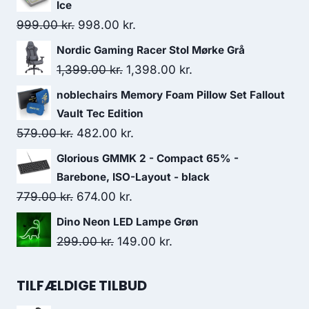
Ice
Original
Current
999.00
kr.
998.00
kr.
price
price
Nordic Gaming Racer Stol Mørke Grå
was:
is:
Original
Current
1,399.00
kr.
1,398.00
kr.
999.00 kr..
998.00 kr..
price
price
noblechairs Memory Foam Pillow Set Fallout
was:
is:
Vault Tec Edition
1,399.00 kr..
1,398.00 kr..
Original
Current
579.00
kr.
482.00
kr.
price
price
Glorious GMMK 2 - Compact 65% -
was:
is:
Barebone, ISO-Layout - black
579.00 kr..
482.00 kr..
Original
Current
779.00
kr.
674.00
kr.
price
price
Dino Neon LED Lampe Grøn
was:
is:
Original
Current
299.00
kr.
149.00
kr.
779.00 kr..
674.00 kr..
price
price
was:
is:
TILFÆLDIGE TILBUD
299.00 kr..
149.00 kr..