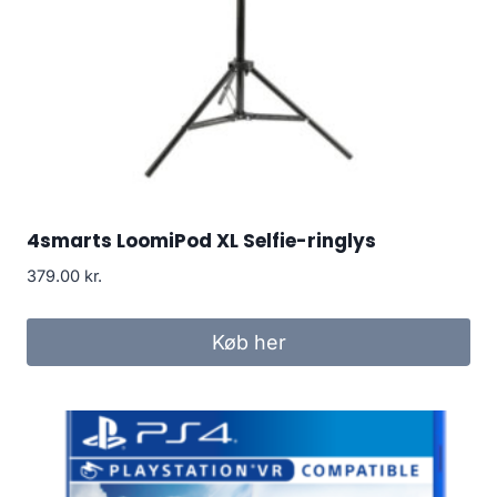
4smarts LoomiPod XL Selfie-ringlys
379.00
kr.
Køb her