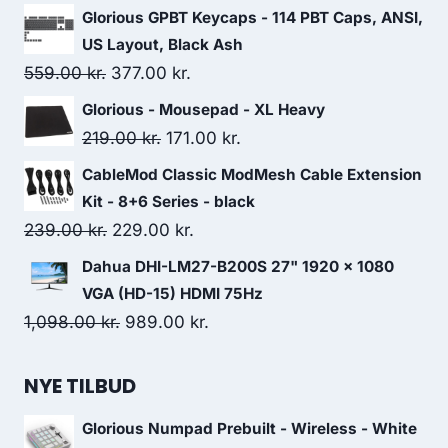
price
price
Glorious GPBT Keycaps - 114 PBT Caps, ANSI,
was:
is:
US Layout, Black Ash
625.00 kr..
549.00 kr..
Original
Current
559.00
kr.
377.00
kr.
price
price
Glorious - Mousepad - XL Heavy
was:
is:
Original
Current
219.00
kr.
171.00
kr.
559.00 kr..
377.00 kr..
price
price
CableMod Classic ModMesh Cable Extension
was:
is:
Kit - 8+6 Series - black
219.00 kr..
171.00 kr..
Original
Current
239.00
kr.
229.00
kr.
price
price
Dahua DHI-LM27-B200S 27" 1920 x 1080
was:
is:
VGA (HD-15) HDMI 75Hz
239.00 kr..
229.00 kr..
Original
Current
1,098.00
kr.
989.00
kr.
price
price
was:
is:
NYE TILBUD
1,098.00 kr..
989.00 kr..
Glorious Numpad Prebuilt - Wireless - White