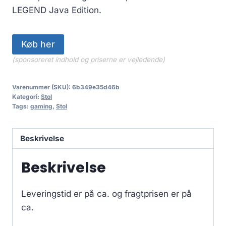
LEGEND Java Edition.
Køb her
(sponsoreret indhold og priserne er vejledende)
Varenummer (SKU):
6b349e35d46b
Kategori:
Stol
Tags:
gaming
,
Stol
Beskrivelse
Beskrivelse
Leveringstid er på ca.
og fragtprisen er på
ca.