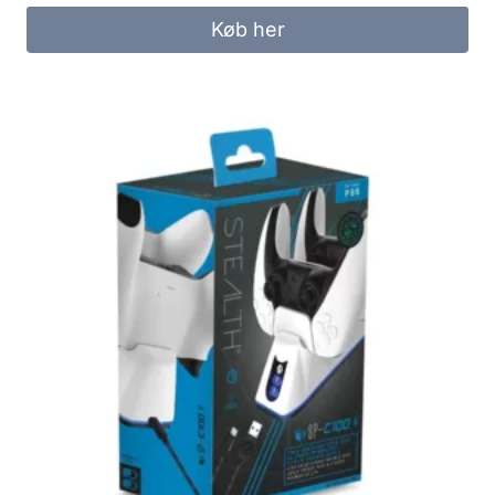
was:
is:
Køb her
299.00 kr..
249.00 kr..