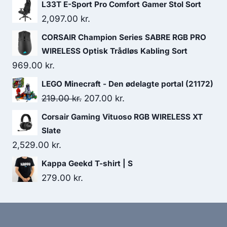
L33T E-Sport Pro Comfort Gamer Stol Sort
2,097.00
kr.
CORSAIR Champion Series SABRE RGB PRO
WIRELESS Optisk Trådløs Kabling Sort
969.00
kr.
LEGO Minecraft - Den ødelagte portal (21172)
Original
Current
219.00
kr.
207.00
kr.
price
price
Corsair Gaming Vituoso RGB WIRELESS XT
was:
is:
Slate
219.00 kr..
207.00 kr..
2,529.00
kr.
Kappa Geekd T-shirt | S
279.00
kr.