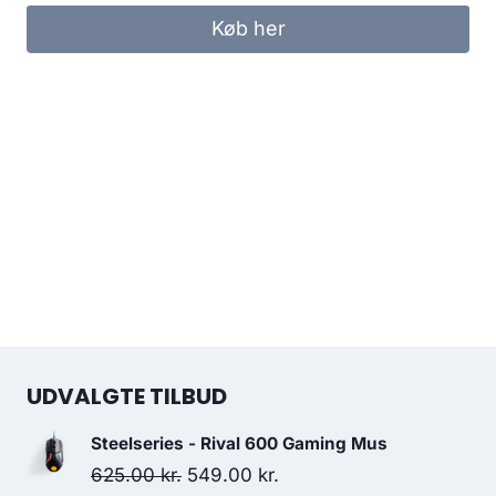
Køb her
UDVALGTE TILBUD
Steelseries - Rival 600 Gaming Mus
Original
Current
625.00
kr.
549.00
kr.