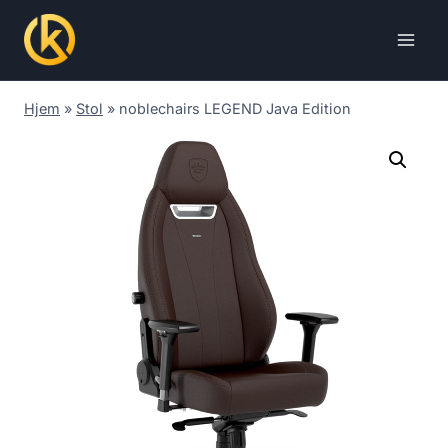
Skip
to
content
Hjem
»
Stol
»
noblechairs LEGEND Java Edition