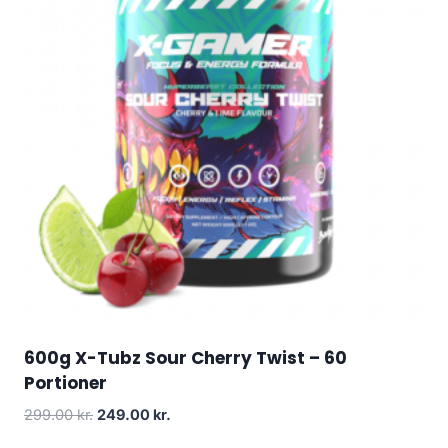
600g X-Tubz Sour Cherry Twist – 60
Portioner
Original
Current
299.00
kr.
249.00
kr.
price
price