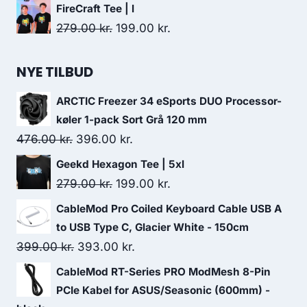
price
price
FireCraft Tee | l
was:
is:
Original
Current
279.00
kr.
199.00
kr.
119.00 kr..
85.00 kr..
price
price
was:
is:
NYE TILBUD
279.00 kr..
199.00 kr..
ARCTIC Freezer 34 eSports DUO Processor-
køler 1-pack Sort Grå 120 mm
Original
Current
476.00
kr.
396.00
kr.
price
price
Geekd Hexagon Tee | 5xl
was:
is:
Original
Current
279.00
kr.
199.00
kr.
476.00 kr..
396.00 kr..
price
price
CableMod Pro Coiled Keyboard Cable USB A
was:
is:
to USB Type C, Glacier White - 150cm
279.00 kr..
199.00 kr..
Original
Current
399.00
kr.
393.00
kr.
price
price
CableMod RT-Series PRO ModMesh 8-Pin
was:
is:
PCIe Kabel for ASUS/Seasonic (600mm) -