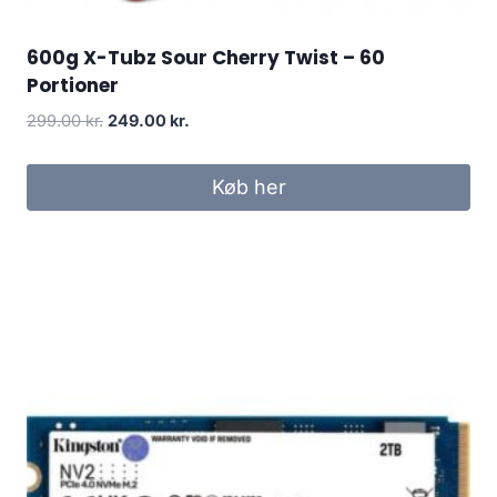
600g X-Tubz Sour Cherry Twist – 60
Portioner
Original
Current
299.00
kr.
249.00
kr.
price
price
was:
is:
Køb her
299.00 kr..
249.00 kr..