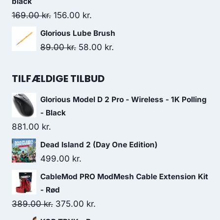
399.00 kr..
393.00 kr..
black
Original
Current
169.00
kr.
156.00
kr.
price
price
Glorious Lube Brush
was:
is:
Original
Current
89.00
kr.
58.00
kr.
169.00 kr..
156.00 kr..
price
price
was:
is:
TILFÆLDIGE TILBUD
89.00 kr..
58.00 kr..
Glorious Model D 2 Pro - Wireless - 1K Polling
- Black
881.00
kr.
Dead Island 2 (Day One Edition)
499.00
kr.
CableMod PRO ModMesh Cable Extension Kit
- Rød
Original
Current
389.00
kr.
375.00
kr.
price
price