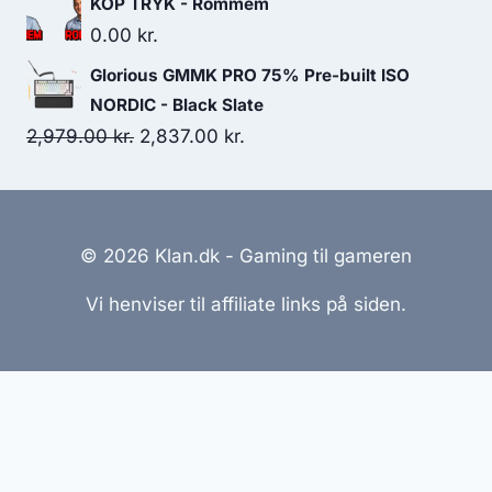
KOP TRYK - Rommem
was:
is:
0.00
kr.
389.00 kr..
375.00 kr..
Glorious GMMK PRO 75% Pre-built ISO
NORDIC - Black Slate
Original
Current
2,979.00
kr.
2,837.00
kr.
price
price
was:
is:
2,979.00 kr..
2,837.00 kr..
© 2026 Klan.dk - Gaming til gameren
Vi henviser til affiliate links på siden.
Hjemmesider Til Salg
|
Hjemmeside Udvikling
|
Online
Tilbud
Denne side kan være skabt med AI! Indholdet er