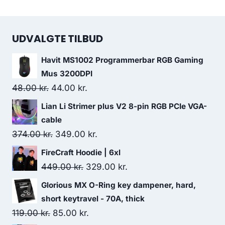
UDVALGTE TILBUD
Havit MS1002 Programmerbar RGB Gaming
Mus 3200DPI
Original
Current
48.00
kr.
44.00
kr.
price
price
Lian Li Strimer plus V2 8-pin RGB PCIe VGA-
was:
is:
cable
48.00 kr..
44.00 kr..
Original
Current
374.00
kr.
349.00
kr.
price
price
FireCraft Hoodie | 6xl
was:
is:
Original
Current
449.00
kr.
329.00
kr.
374.00 kr..
349.00 kr..
price
price
Glorious MX O-Ring key dampener, hard,
was:
is:
short keytravel - 70A, thick
449.00 kr..
329.00 kr..
Original
Current
119.00
kr.
85.00
kr.