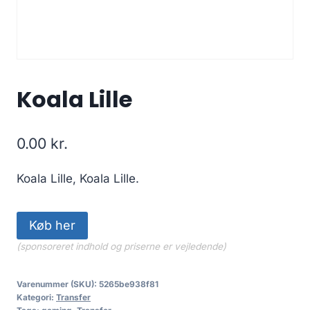
Koala Lille
0.00
kr.
Koala Lille, Koala Lille.
Køb her
(sponsoreret indhold og priserne er vejledende)
Varenummer (SKU):
5265be938f81
Kategori:
Transfer