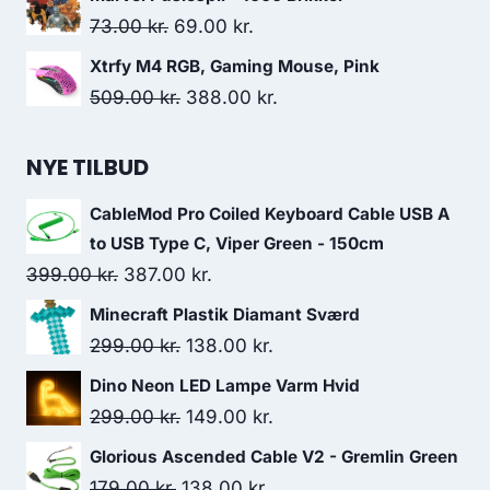
was:
is:
Original
Current
73.00
kr.
69.00
kr.
29.00 kr..
15.00 kr..
price
price
Xtrfy M4 RGB, Gaming Mouse, Pink
was:
is:
Original
Current
509.00
kr.
388.00
kr.
73.00 kr..
69.00 kr..
price
price
was:
is:
NYE TILBUD
509.00 kr..
388.00 kr..
CableMod Pro Coiled Keyboard Cable USB A
to USB Type C, Viper Green - 150cm
Original
Current
399.00
kr.
387.00
kr.
price
price
Minecraft Plastik Diamant Sværd
was:
is:
Original
Current
299.00
kr.
138.00
kr.
399.00 kr..
387.00 kr..
price
price
Dino Neon LED Lampe Varm Hvid
was:
is:
Original
Current
299.00
kr.
149.00
kr.
299.00 kr..
138.00 kr..
price
price
Glorious Ascended Cable V2 - Gremlin Green
was:
is:
Original
Current
179.00
kr.
138.00
kr.