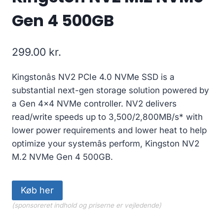
Gen 4 500GB
299.00
kr.
Kingstonâs NV2 PCIe 4.0 NVMe SSD is a
substantial next-gen storage solution powered by
a Gen 4×4 NVMe controller. NV2 delivers
read/write speeds up to 3,500/2,800MB/s* with
lower power requirements and lower heat to help
optimize your systemâs perform, Kingston NV2
M.2 NVMe Gen 4 500GB.
Køb her
(sponsoreret indhold og priserne er vejledende)