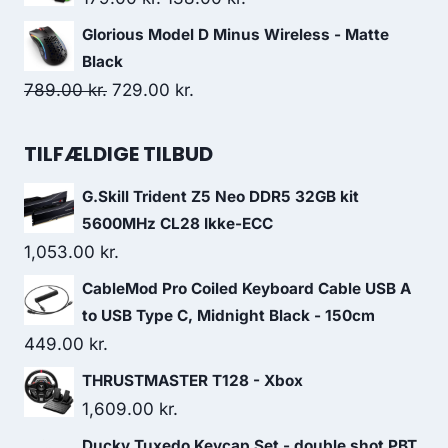
299.00 kr..
149.00 kr..
price
price
Glorious Model D Minus Wireless - Matte
was:
is:
Black
179.00 kr..
138.00 kr..
Original
Current
789.00
kr.
729.00
kr.
price
price
was:
is:
TILFÆLDIGE TILBUD
789.00 kr..
729.00 kr..
G.Skill Trident Z5 Neo DDR5 32GB kit
5600MHz CL28 Ikke-ECC
1,053.00
kr.
CableMod Pro Coiled Keyboard Cable USB A
to USB Type C, Midnight Black - 150cm
449.00
kr.
THRUSTMASTER T128 - Xbox
1,609.00
kr.
Ducky Tuxedo Keycap Set - double shot PBT