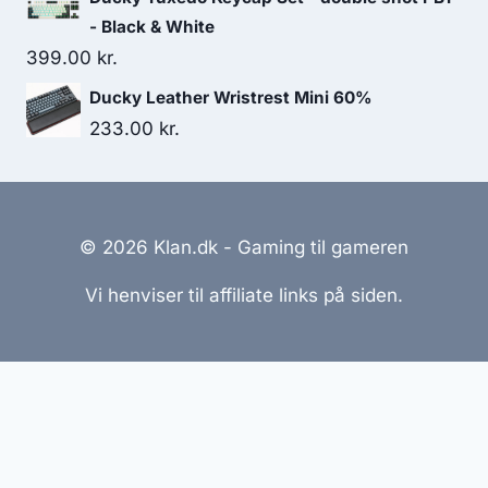
- Black & White
399.00
kr.
Ducky Leather Wristrest Mini 60%
233.00
kr.
© 2026 Klan.dk - Gaming til gameren
Vi henviser til affiliate links på siden.
Hjemmesider Til Salg
|
Hjemmeside Udvikling
|
Online
Tilbud
Denne side kan være skabt med AI! Indholdet er