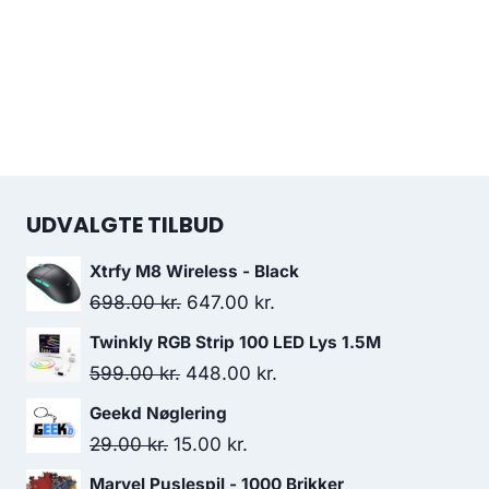
UDVALGTE TILBUD
Xtrfy M8 Wireless - Black
Original
Current
698.00
kr.
647.00
kr.
price
price
Twinkly RGB Strip 100 LED Lys 1.5M
was:
is:
Original
Current
599.00
kr.
448.00
kr.
698.00 kr..
647.00 kr..
price
price
Geekd Nøglering
was:
is:
Original
Current
29.00
kr.
15.00
kr.
599.00 kr..
448.00 kr..
price
price
Marvel Puslespil - 1000 Brikker