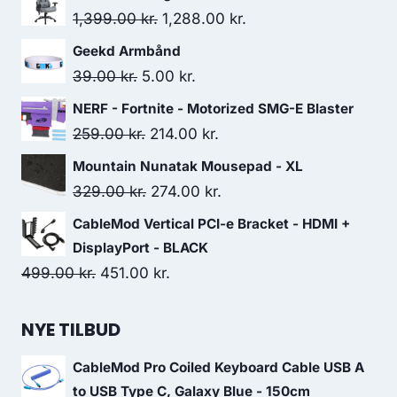
Original
Current
1,399.00
kr.
1,288.00
kr.
price
price
Geekd Armbånd
was:
is:
Original
Current
39.00
kr.
5.00
kr.
1,399.00 kr..
1,288.00 kr..
price
price
NERF - Fortnite - Motorized SMG-E Blaster
was:
is:
Original
Current
259.00
kr.
214.00
kr.
39.00 kr..
5.00 kr..
price
price
Mountain Nunatak Mousepad - XL
was:
is:
Original
Current
329.00
kr.
274.00
kr.
259.00 kr..
214.00 kr..
price
price
CableMod Vertical PCI-e Bracket - HDMI +
was:
is:
DisplayPort - BLACK
329.00 kr..
274.00 kr..
Original
Current
499.00
kr.
451.00
kr.
price
price
was:
is:
NYE TILBUD
499.00 kr..
451.00 kr..
CableMod Pro Coiled Keyboard Cable USB A
to USB Type C, Galaxy Blue - 150cm