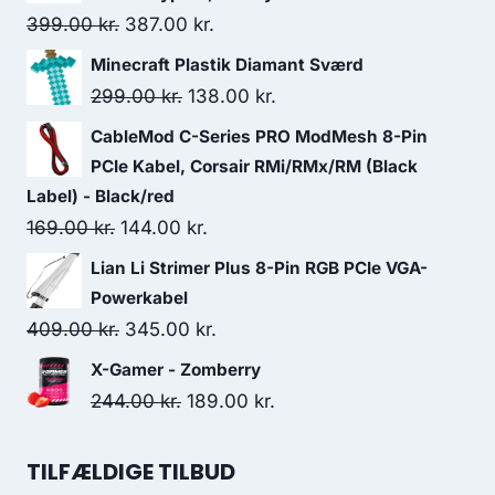
Original
Current
399.00
kr.
387.00
kr.
price
price
Minecraft Plastik Diamant Sværd
was:
is:
Original
Current
299.00
kr.
138.00
kr.
399.00 kr..
387.00 kr..
price
price
CableMod C-Series PRO ModMesh 8-Pin
was:
is:
PCIe Kabel, Corsair RMi/RMx/RM (Black
299.00 kr..
138.00 kr..
Label) - Black/red
Original
Current
169.00
kr.
144.00
kr.
price
price
Lian Li Strimer Plus 8-Pin RGB PCIe VGA-
was:
is:
Powerkabel
169.00 kr..
144.00 kr..
Original
Current
409.00
kr.
345.00
kr.
price
price
X-Gamer - Zomberry
was:
is:
Original
Current
244.00
kr.
189.00
kr.
409.00 kr..
345.00 kr..
price
price
was:
is:
TILFÆLDIGE TILBUD