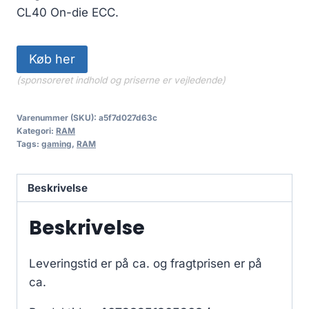
CL40 On-die ECC.
Køb her
(sponsoreret indhold og priserne er vejledende)
Varenummer (SKU):
a5f7d027d63c
Kategori:
RAM
Tags:
gaming
,
RAM
Beskrivelse
Beskrivelse
Leveringstid er på ca.
og fragtprisen er på
ca.