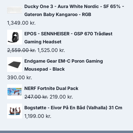
244.00 kr..
189.00 kr..
Ducky One 3 - Aura White Nordic - SF 65% -
Gateron Baby Kangaroo - RGB
1,349.00
kr.
EPOS - SENNHEISER - GSP 670 Trådløst
Gaming Headset
Original
Current
2,559.00
kr.
1,525.00
kr.
price
price
Endgame Gear EM-C Poron Gaming
was:
is:
Mousepad - Black
2,559.00 kr..
1,525.00 kr..
390.00
kr.
NERF Fortnite Dual Pack
Original
Current
247.00
kr.
219.00
kr.
price
price
Bogstøtte - Eivor På En Båd (Valhalla) 31 Cm
was:
is:
1,199.00
kr.
247.00 kr..
219.00 kr..