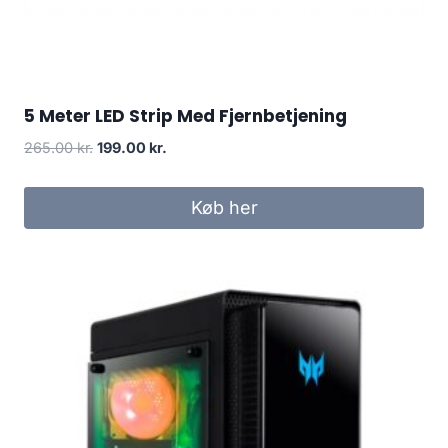
5 Meter LED Strip Med Fjernbetjening
Original
Current
265.00
kr.
199.00
kr.
price
price
was:
is:
Køb her
265.00 kr..
199.00 kr..