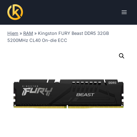
Skip
to
content
Hjem
»
RAM
»
Kingston FURY Beast DDR5 32GB
5200MHz CL40 On-die ECC