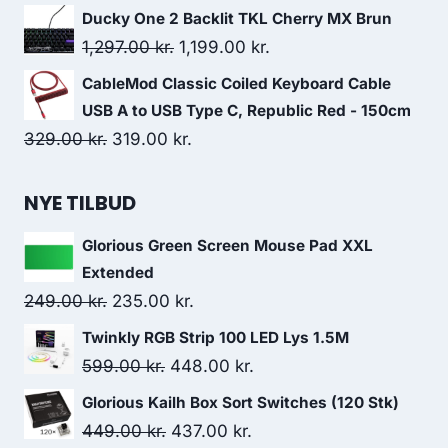
1,899.00 kr..
1,458.00 kr..
price
price
Ducky One 2 Backlit TKL Cherry MX Brun
was:
is:
Original
Current
1,297.00
kr.
1,199.00
kr.
169.00 kr..
157.00 kr..
price
price
CableMod Classic Coiled Keyboard Cable
was:
is:
USB A to USB Type C, Republic Red - 150cm
1,297.00 kr..
1,199.00 kr..
Original
Current
329.00
kr.
319.00
kr.
price
price
was:
is:
NYE TILBUD
329.00 kr..
319.00 kr..
Glorious Green Screen Mouse Pad XXL
Extended
Original
Current
249.00
kr.
235.00
kr.
price
price
Twinkly RGB Strip 100 LED Lys 1.5M
was:
is:
Original
Current
599.00
kr.
448.00
kr.
249.00 kr..
235.00 kr..
price
price
Glorious Kailh Box Sort Switches (120 Stk)
was:
is:
Original
Current
449.00
kr.
437.00
kr.