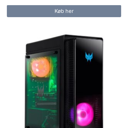
price
price
was:
is:
Køb her
299.00 kr..
249.00 kr..