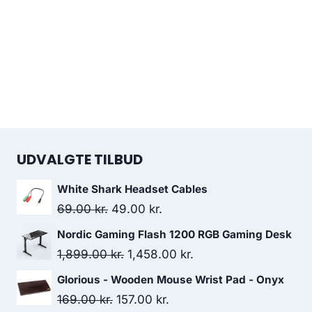
UDVALGTE TILBUD
White Shark Headset Cables
Original
Current
69.00
kr.
49.00
kr.
price
price
Nordic Gaming Flash 1200 RGB Gaming Desk
was:
is:
Original
Current
1,899.00
kr.
1,458.00
kr.
69.00 kr..
49.00 kr..
price
price
Glorious - Wooden Mouse Wrist Pad - Onyx
was:
is:
Original
Current
169.00
kr.
157.00
kr.