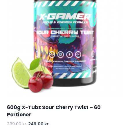
600g X-Tubz Sour Cherry Twist – 60
Portioner
Original
Current
299.00
kr.
249.00
kr.