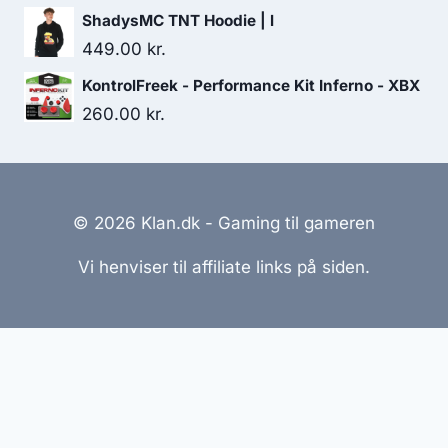
ShadysMC TNT Hoodie | l
449.00
kr.
KontrolFreek - Performance Kit Inferno - XBX
260.00
kr.
© 2026 Klan.dk - Gaming til gameren
Vi henviser til affiliate links på siden.
Hjemmesider Til Salg
|
Hjemmeside Udvikling
|
Online
Tilbud
Denne side kan være skabt med AI! Indholdet er