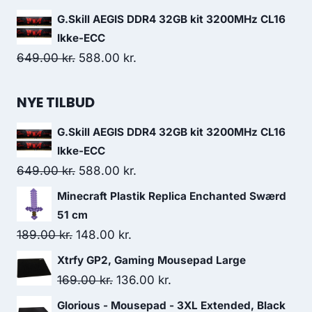
699.00 kr..
659.00 kr..
price
price
G.Skill AEGIS DDR4 32GB kit 3200MHz CL16
was:
is:
Ikke-ECC
329.00 kr..
298.00 kr..
Original
Current
649.00
kr.
588.00
kr.
price
price
was:
is:
NYE TILBUD
649.00 kr..
588.00 kr..
G.Skill AEGIS DDR4 32GB kit 3200MHz CL16
Ikke-ECC
Original
Current
649.00
kr.
588.00
kr.
price
price
Minecraft Plastik Replica Enchanted Swærd
was:
is:
51 cm
649.00 kr..
588.00 kr..
Original
Current
189.00
kr.
148.00
kr.
price
price
Xtrfy GP2, Gaming Mousepad Large
was:
is:
Original
Current
169.00
kr.
136.00
kr.
189.00 kr..
148.00 kr..
price
price
Glorious - Mousepad - 3XL Extended, Black