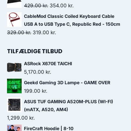
was:
is:
Original
Current
429.00
kr.
354.00
kr.
169.00 kr..
136.00 kr..
price
price
CableMod Classic Coiled Keyboard Cable
was:
is:
USB A to USB Type C, Republic Red - 150cm
429.00 kr..
354.00 kr..
Original
Current
329.00
kr.
319.00
kr.
price
price
was:
is:
TILFÆLDIGE TILBUD
329.00 kr..
319.00 kr..
ASRock X670E TAICHI
5,170.00
kr.
Geekd Gaming 3D Lampe - GAME OVER
199.00
kr.
ASUS TUF GAMING A520M-PLUS (WI-FI)
(mATX, A520, AM4)
1,299.00
kr.
FireCraft Hoodie | 8-10