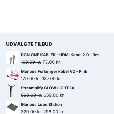
UDVALGTE TILBUD
DON ONE KABLER - HDMI Kabel 2.0 - 3m
Original
Current
109.00
kr.
73.00
kr.
price
price
Glorious Forlænger kabel V2 - Pink
was:
is:
Original
Current
179.00
kr.
137.00
kr.
109.00 kr..
73.00 kr..
price
price
Streamplify GLOW LIGHT 14
was:
is:
Original
Current
699.00
kr.
659.00
kr.
179.00 kr..
137.00 kr..
price
price
Glorious Lube Station
was:
is:
Original
Current
329.00
kr.
298.00
kr.