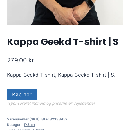
Kappa Geekd T-shirt | S
279.00
kr.
Kappa Geekd T-shirt, Kappa Geekd T-shirt | S.
Køb her
(sponsoreret indhold og priserne er vejledende)
Varenummer (SKU):
8fad82333d52
Kategori:
T-Shirt