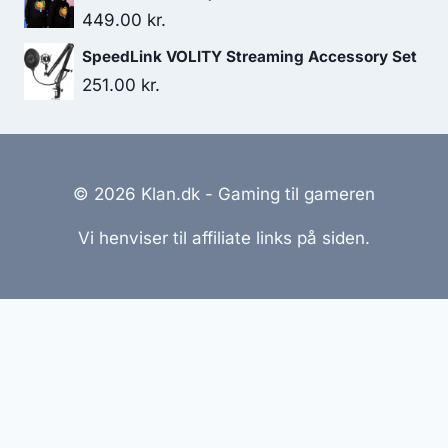
449.00
kr.
SpeedLink VOLITY Streaming Accessory Set
251.00
kr.
© 2026 Klan.dk - Gaming til gameren
Vi henviser til affiliate links på siden.
Hjemmesider Til Salg
|
Hjemmeside Udvikling
|
Online
Tilbud
Denne side kan være skabt med AI! Indholdet er
genereret med henblik på at informere og inspirere,