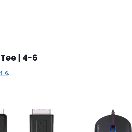
Tee | 4-6
 4-6
.