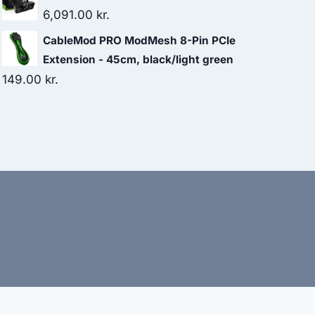
was:
is:
6,091.00
kr.
19.00 kr..
18.00 kr..
CableMod PRO ModMesh 8-Pin PCIe
Extension - 45cm, black/light green
149.00
kr.
bud