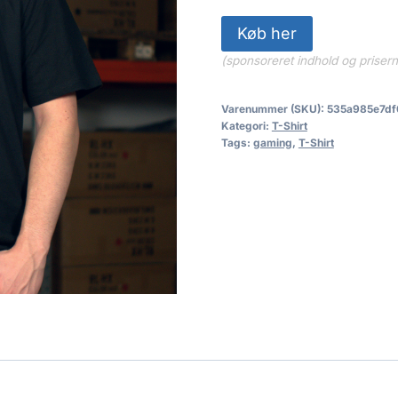
Køb her
(sponsoreret indhold og priser
Varenummer (SKU):
535a985e7df
Kategori:
T-Shirt
Tags:
gaming
,
T-Shirt