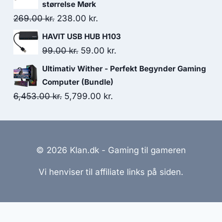
was:
is:
størrelse Mørk
399.00 kr..
387.00 kr..
Original
Current
269.00
kr.
238.00
kr.
price
price
HAVIT USB HUB H103
was:
is:
Original
Current
99.00
kr.
59.00
kr.
269.00 kr..
238.00 kr..
price
price
Ultimativ Wither - Perfekt Begynder Gaming
was:
is:
Computer (Bundle)
99.00 kr..
59.00 kr..
Original
Current
6,453.00
kr.
5,799.00
kr.
price
price
was:
is:
6,453.00 kr..
5,799.00 kr..
© 2026 Klan.dk - Gaming til gameren
Vi henviser til affiliate links på siden.
emmesider Til Salg
|
Hjemmeside Udvikling
|
Online Til