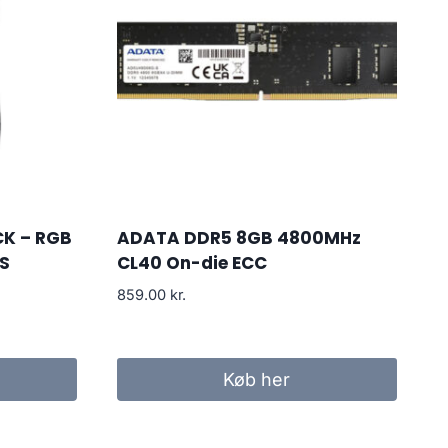
CK – RGB
ADATA DDR5 8GB 4800MHz
S
CL40 On-die ECC
859.00
kr.
Køb her