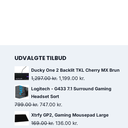
UDVALGTE TILBUD
Ducky One 2 Backlit TKL Cherry MX Brun
Original
Current
1,297.00
kr.
1,199.00
kr.
price
price
Logitech - G433 7.1 Surround Gaming
was:
is:
Headset Sort
1,297.00 kr..
1,199.00 kr..
Original
Current
799.00
kr.
747.00
kr.
price
price
Xtrfy GP2, Gaming Mousepad Large
was:
is:
Original
Current
169.00
kr.
136.00
kr.