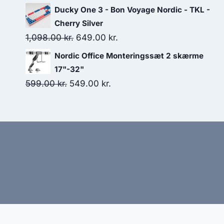
799.00 kr..
747.00 kr..
price
price
Ducky One 3 - Bon Voyage Nordic - TKL -
was:
is:
Cherry Silver
169.00 kr..
136.00 kr..
Original
Current
1,098.00
kr.
649.00
kr.
price
price
Nordic Office Monteringssæt 2 skærme
was:
is:
17"-32"
1,098.00 kr..
649.00 kr..
Original
Current
599.00
kr.
549.00
kr.
price
price
was:
is:
599.00 kr..
549.00 kr..
Hj