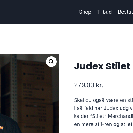
Shop
Tilbud
Bestse
Judex Stilet
279.00
kr.
Skal du også være en st
I så fald har Judex udg
kalder “Stilet” Merchand
en mere stil-ren og stile