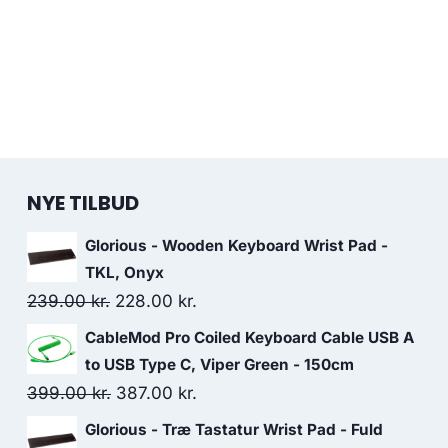
NYE TILBUD
Glorious - Wooden Keyboard Wrist Pad -
TKL, Onyx
Original
Current
239.00
kr.
228.00
kr.
price
price
CableMod Pro Coiled Keyboard Cable USB A
was:
is:
to USB Type C, Viper Green - 150cm
239.00 kr..
228.00 kr..
Original
Current
399.00
kr.
387.00
kr.
price
price
Glorious - Træ Tastatur Wrist Pad - Fuld