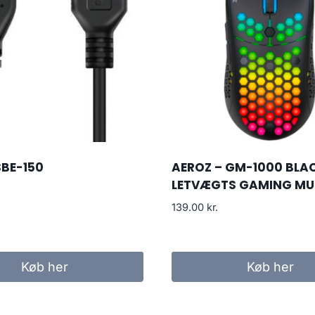
SBE-150
AEROZ – GM-1000 BLA
LETVÆGTS GAMING MU
139.00
kr.
Køb her
Køb her