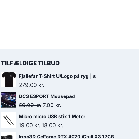
TILFÆLDIGE TILBUD
Fjallefar T-Shirt U/Logo på ryg | s
279.00
kr.
DCS ESPORT Mousepad
Original
Current
59.00
kr.
7.00
kr.
price
price
Micro micro USB stik 1 Meter
was:
is:
Original
Current
19.00
kr.
18.00
kr.
59.00 kr..
7.00 kr..
price
price
Inno3D GeForce RTX 4070 iChill X3 12GB