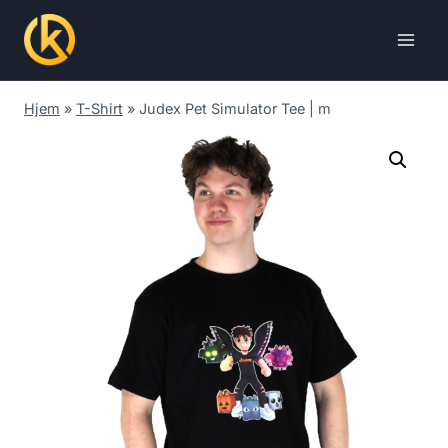
Skip
to
content
Hjem
»
T-Shirt
»
Judex Pet Simulator Tee | m