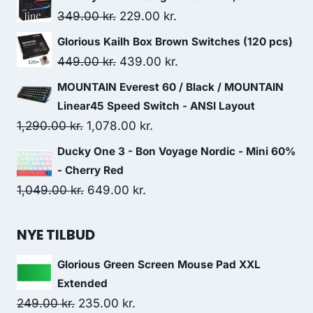
was:
is:
Original
Current
349.00
kr.
229.00
kr.
669.00 kr..
585.00 kr..
price
price
Glorious Kailh Box Brown Switches (120 pcs)
was:
is:
Original
Current
449.00
kr.
439.00
kr.
349.00 kr..
229.00 kr..
price
price
MOUNTAIN Everest 60 / Black / MOUNTAIN
was:
is:
Linear45 Speed Switch - ANSI Layout
449.00 kr..
439.00 kr..
Original
Current
1,290.00
kr.
1,078.00
kr.
price
price
Ducky One 3 - Bon Voyage Nordic - Mini 60%
was:
is:
- Cherry Red
1,290.00 kr..
1,078.00 kr..
Original
Current
1,049.00
kr.
649.00
kr.
price
price
was:
is:
NYE TILBUD
1,049.00 kr..
649.00 kr..
Glorious Green Screen Mouse Pad XXL
Extended
Original
Current
249.00
kr.
235.00
kr.