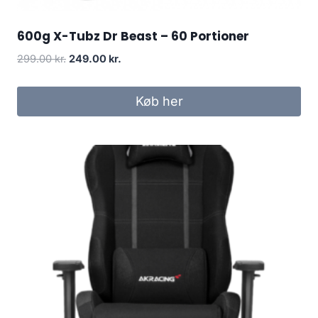
600g X-Tubz Dr Beast – 60 Portioner
Original
Current
299.00
kr.
249.00
kr.
price
price
was:
is:
Køb her
299.00 kr..
249.00 kr..