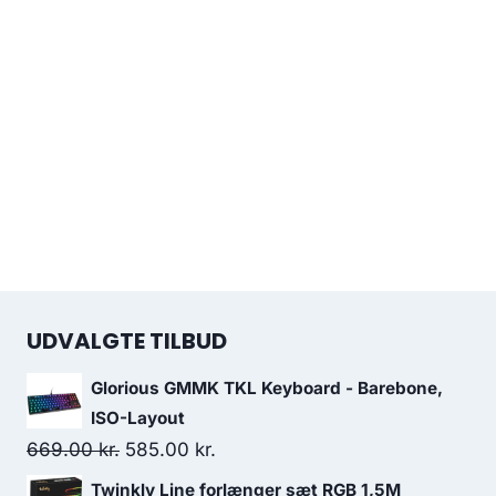
UDVALGTE TILBUD
Glorious GMMK TKL Keyboard - Barebone,
ISO-Layout
Original
Current
669.00
kr.
585.00
kr.
price
price
Twinkly Line forlænger sæt RGB 1,5M