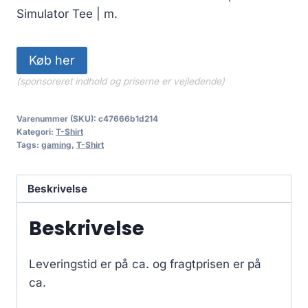
Simulator Tee | m.
Køb her
(sponsoreret indhold og priserne er vejledende)
Varenummer (SKU):
c47666b1d214
Kategori:
T-Shirt
Tags:
gaming
,
T-Shirt
Beskrivelse
Beskrivelse
Leveringstid er på ca.
og fragtprisen er på
ca.