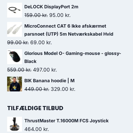
price
price
DeLOCK DisplayPort 2m
was:
is:
Original
Current
159.00
kr.
95.00
kr.
249.00 kr..
235.00 kr..
price
price
MicroConnect CAT 6 Ikke afskærmet
was:
is:
parsnoet (UTP) 5m Netværkskabel Hvid
159.00 kr..
95.00 kr..
Original
Current
99.00
kr.
69.00
kr.
price
price
Glorious Model O- Gaming-mouse - glossy-
was:
is:
Black
99.00 kr..
69.00 kr..
Original
Current
559.00
kr.
497.00
kr.
price
price
BIK Banana hoodie | M
was:
is:
Original
Current
449.00
kr.
329.00
kr.
559.00 kr..
497.00 kr..
price
price
was:
is:
TILFÆLDIGE TILBUD
449.00 kr..
329.00 kr..
ThrustMaster T.16000M FCS Joystick
464.00
kr.