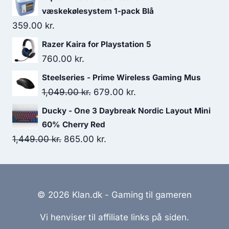
was:
is:
væskekølesystem 1-pack Blå
349.00 kr..
329.00 kr..
359.00
kr.
Razer Kaira for Playstation 5
760.00
kr.
Steelseries - Prime Wireless Gaming Mus
Original
Current
1,049.00
kr.
679.00
kr.
price
price
Ducky - One 3 Daybreak Nordic Layout Mini
was:
is:
60% Cherry Red
1,049.00 kr..
679.00 kr..
Original
Current
1,449.00
kr.
865.00
kr.
price
price
was:
is:
1,449.00 kr..
865.00 kr..
© 2026 Klan.dk - Gaming til gameren
Vi henviser til affiliate links på siden.