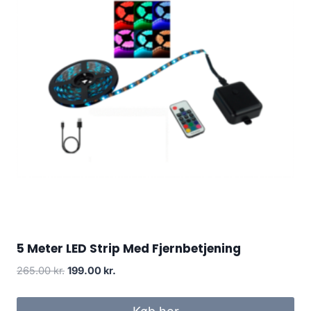
5 Meter LED Strip Med Fjernbetjening
Original
Current
265.00
kr.
199.00
kr.
price
price
was:
is: