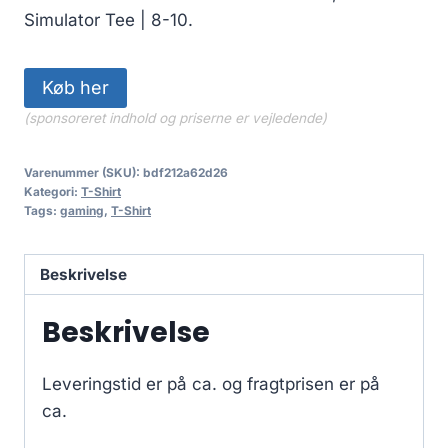
Simulator Tee | 8-10.
Køb her
(sponsoreret indhold og priserne er vejledende)
Varenummer (SKU):
bdf212a62d26
Kategori:
T-Shirt
Tags:
gaming
,
T-Shirt
Beskrivelse
Beskrivelse
Leveringstid er på ca.
og fragtprisen er på
ca.