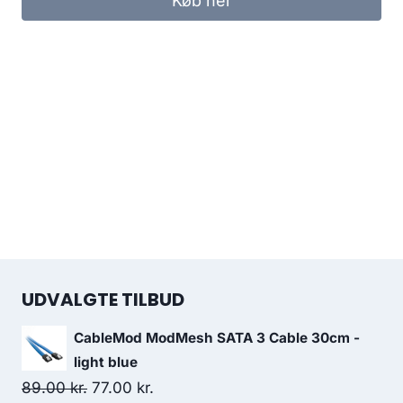
Køb her
265.00 kr..
199.00 kr..
UDVALGTE TILBUD
CableMod ModMesh SATA 3 Cable 30cm -
light blue
Original
Current
89.00
kr.
77.00
kr.