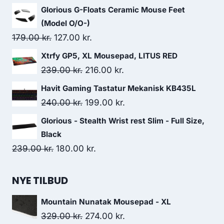
price
price
Glorious G-Floats Ceramic Mouse Feet
was:
is:
(Model O/O-)
89.00 kr..
77.00 kr..
Original
Current
179.00
kr.
127.00
kr.
price
price
Xtrfy GP5, XL Mousepad, LITUS RED
was:
is:
Original
Current
239.00
kr.
216.00
kr.
179.00 kr..
127.00 kr..
price
price
Havit Gaming Tastatur Mekanisk KB435L
was:
is:
Original
Current
240.00
kr.
199.00
kr.
239.00 kr..
216.00 kr..
price
price
Glorious - Stealth Wrist rest Slim - Full Size,
was:
is:
Black
240.00 kr..
199.00 kr..
Original
Current
239.00
kr.
180.00
kr.
price
price
was:
is:
NYE TILBUD
239.00 kr..
180.00 kr..
Mountain Nunatak Mousepad - XL
Original
Current
329.00
kr.
274.00
kr.