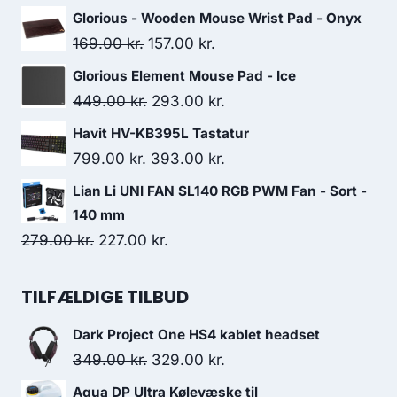
price
price
Glorious - Wooden Mouse Wrist Pad - Onyx
was:
is:
Original
Current
169.00
kr.
157.00
kr.
329.00 kr..
274.00 kr..
price
price
Glorious Element Mouse Pad - Ice
was:
is:
Original
Current
449.00
kr.
293.00
kr.
169.00 kr..
157.00 kr..
price
price
Havit HV-KB395L Tastatur
was:
is:
Original
Current
799.00
kr.
393.00
kr.
449.00 kr..
293.00 kr..
price
price
Lian Li UNI FAN SL140 RGB PWM Fan - Sort -
was:
is:
140 mm
799.00 kr..
393.00 kr..
Original
Current
279.00
kr.
227.00
kr.
price
price
was:
is:
TILFÆLDIGE TILBUD
279.00 kr..
227.00 kr..
Dark Project One HS4 kablet headset
Original
Current
349.00
kr.
329.00
kr.
price
price
Aqua DP Ultra Kølevæske til