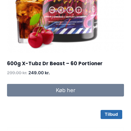
600g X-Tubz Dr Beast – 60 Portioner
Original
Current
299.00
kr.
249.00
kr.
price
price
was:
is:
Køb her
299.00 kr..
249.00 kr..
Tilbud