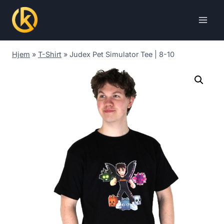
Skip
to
content
Hjem
»
T-Shirt
»
Judex Pet Simulator Tee | 8-10