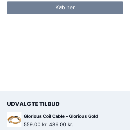
was:
is:
Køb her
299.00 kr..
249.00 kr..
UDVALGTE TILBUD
Glorious Coil Cable - Glorious Gold
Original
Current
559.00
kr.
486.00
kr.