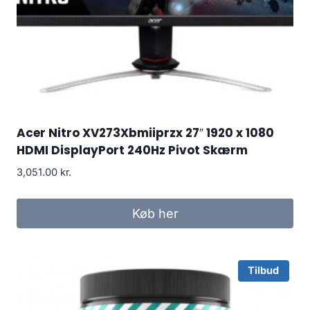
Acer Nitro XV273Xbmiiprzx 27″ 1920 x 1080
HDMI DisplayPort 240Hz Pivot Skærm
3,051.00
kr.
Køb her
Tilbud