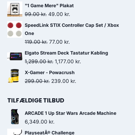
price
price
"1 Game Mere" Plakat
was:
is:
Original
Current
99.00
kr.
49.00
kr.
9,999.00 kr..
7,499.00 kr..
price
price
SpeedLink STIX Controller Cap Set / Xbox
was:
is:
One
99.00 kr..
49.00 kr..
Original
Current
119.00
kr.
77.00
kr.
price
price
Elgato Stream Deck Tastatur Kabling
was:
is:
Original
Current
1,299.00
kr.
1,177.00
kr.
119.00 kr..
77.00 kr..
price
price
X-Gamer - Powacrush
was:
is:
Original
Current
299.00
kr.
239.00
kr.
1,299.00 kr..
1,177.00 kr..
price
price
was:
is:
TILFÆLDIGE TILBUD
299.00 kr..
239.00 kr..
ARCADE 1 Up Star Wars Arcade Machine
6,349.00
kr.
PlayseatÂ® Challenge