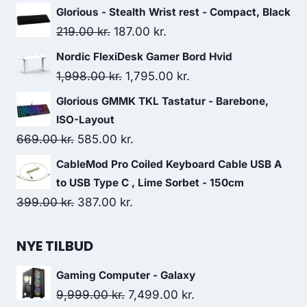
price
price
Glorious - Stealth Wrist rest - Compact, Black
was:
is:
Original
Current
219.00
kr.
187.00
kr.
559.00 kr..
486.00 kr..
price
price
Nordic FlexiDesk Gamer Bord Hvid
was:
is:
Original
Current
1,998.00
kr.
1,795.00
kr.
219.00 kr..
187.00 kr..
price
price
Glorious GMMK TKL Tastatur - Barebone,
was:
is:
ISO-Layout
1,998.00 kr..
1,795.00 kr..
Original
Current
669.00
kr.
585.00
kr.
price
price
CableMod Pro Coiled Keyboard Cable USB A
was:
is:
to USB Type C , Lime Sorbet - 150cm
669.00 kr..
585.00 kr..
Original
Current
399.00
kr.
387.00
kr.
price
price
was:
is:
NYE TILBUD
399.00 kr..
387.00 kr..
Gaming Computer - Galaxy
Original
Current
9,999.00
kr.
7,499.00
kr.