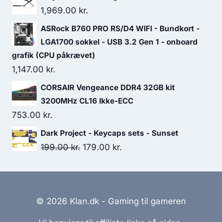
1,969.00
kr.
ASRock B760 PRO RS/D4 WIFI - Bundkort -
LGA1700 sokkel - USB 3.2 Gen 1 - onboard
grafik (CPU påkrævet)
1,147.00
kr.
CORSAIR Vengeance DDR4 32GB kit
3200MHz CL16 Ikke-ECC
753.00
kr.
Dark Project - Keycaps sets - Sunset
Original
Current
199.00
kr.
179.00
kr.
price
price
was:
is:
199.00 kr..
179.00 kr..
© 2026 Klan.dk - Gaming til gameren