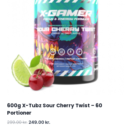
600g X-Tubz Sour Cherry Twist – 60
Portioner
Original
Current
299.00
kr.
249.00
kr.
price
price