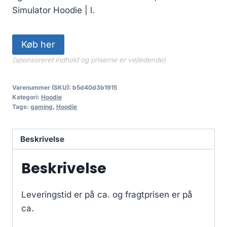
Simulator Hoodie | l.
Køb her
(sponsoreret indhold og priserne er vejledende)
Varenummer (SKU):
b5d40d3b1915
Kategori:
Hoodie
Tags:
gaming
,
Hoodie
Beskrivelse
Beskrivelse
Leveringstid er på ca.
og fragtprisen er på
ca.