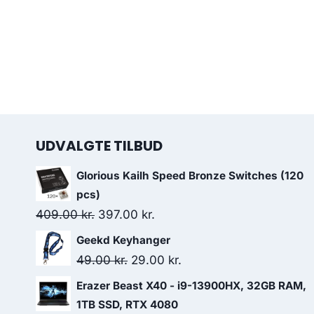
UDVALGTE TILBUD
Glorious Kailh Speed Bronze Switches (120
pcs)
Original
Current
409.00
kr.
397.00
kr.
price
price
Geekd Keyhanger
was:
is:
Original
Current
49.00
kr.
29.00
kr.
409.00 kr..
397.00 kr..
price
price
Erazer Beast X40 - i9-13900HX, 32GB RAM,
was:
is:
1TB SSD, RTX 4080