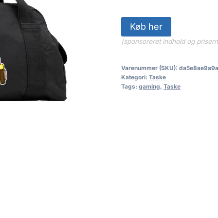
Køb her
(sponsoreret indhold og priser
Varenummer (SKU):
da5e8ae9a9a
Kategori:
Taske
Tags:
gaming
,
Taske