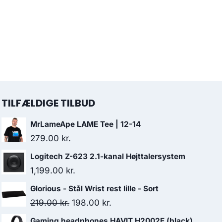
TILFÆLDIGE TILBUD
MrLameApe LAME Tee | 12-14
279.00
kr.
Logitech Z-623 2.1-kanal Højttalersystem
1,199.00
kr.
Glorious - Stål Wrist rest lille - Sort
Original
Current
219.00
kr.
198.00
kr.
price
price
Gaming headphones HAVIT H2002E (black)