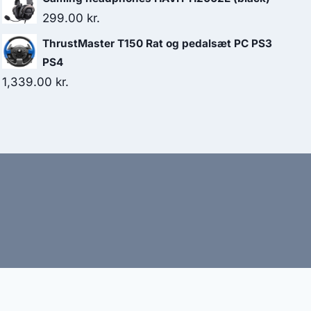
was:
is:
299.00
kr.
219.00 kr..
198.00 kr..
ThrustMaster T150 Rat og pedalsæt PC PS3
PS4
1,339.00
kr.
bud