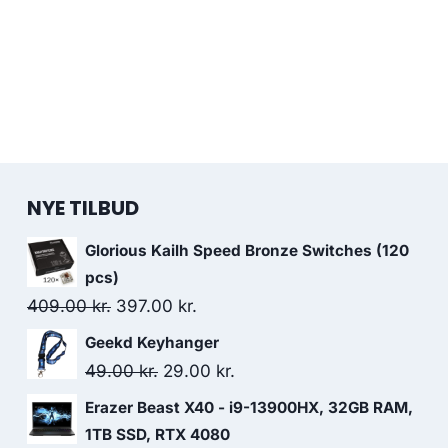
NYE TILBUD
Glorious Kailh Speed Bronze Switches (120
pcs)
Original
Current
409.00
kr.
397.00
kr.
price
price
Geekd Keyhanger
was:
is:
Original
Current
49.00
kr.
29.00
kr.
409.00 kr..
397.00 kr..
price
price
Erazer Beast X40 - i9-13900HX, 32GB RAM,
was:
is:
1TB SSD, RTX 4080