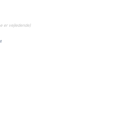
ne er vejledende)
f