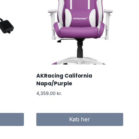
AKRacing California
Napa/Purple
4,359.00
kr.
..
Køb her