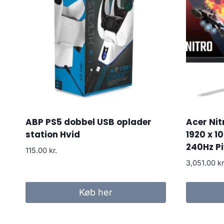
ABP PS5 dobbel USB oplader
Acer Nit
station Hvid
1920 x 1
240Hz P
115.00
kr.
3,051.00
kr
Køb her