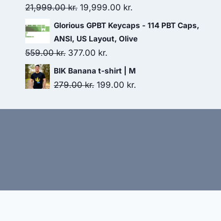
49.00 kr..
29.00 kr..
Original
Current
21,999.00
kr.
19,999.00
kr.
price
price
Glorious GPBT Keycaps - 114 PBT Caps,
was:
is:
ANSI, US Layout, Olive
21,999.00 kr..
19,999.00 kr..
Original
Current
559.00
kr.
377.00
kr.
price
price
BIK Banana t-shirt | M
was:
is:
Original
Current
279.00
kr.
199.00
kr.
559.00 kr..
377.00 kr..
price
price
was:
is:
279.00 kr..
199.00 kr..
Hj