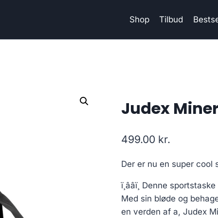
Shop
Tilbud
Bestse
Judex Miner
499.00
kr.
Der er nu en super cool s
ï¸ââï¸ Denne sportstask
Med sin bløde og behageli
en verden af a, Judex M