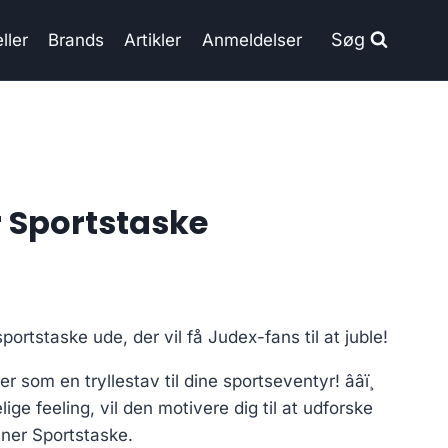
Søg
ller
Brands
Artikler
Anmeldelser
 Sportstaske
portstaske ude, der vil få Judex-fans til at juble!
e er som en tryllestav til dine sportseventyr! ââï¸
ge feeling, vil den motivere dig til at udforske
iner Sportstaske.