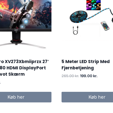
ro XV273Xbmiiprzx 27″
5 Meter LED Strip Med
080 HDMI DisplayPort
Fjernbetjening
ivot Skærm
Original
Current
265.00
kr.
199.00
kr.
price
price
.
was:
is:
265.00 kr..
199.00 kr
Køb her
Køb her