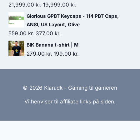
49.00 kr..
29.00 kr..
Original
Current
21,999.00
kr.
19,999.00
kr.
price
price
Glorious GPBT Keycaps - 114 PBT Caps,
was:
is:
ANSI, US Layout, Olive
21,999.00 kr..
19,999.00 kr..
Original
Current
559.00
kr.
377.00
kr.
price
price
BIK Banana t-shirt | M
was:
is:
Original
Current
279.00
kr.
199.00
kr.
559.00 kr..
377.00 kr..
price
price
was:
is:
279.00 kr..
199.00 kr..
© 2026 Klan.dk - Gaming til gameren
Vi henviser til affiliate links på siden.
emmesider Til Salg
|
Hjemmeside Udvikling
|
Online Til