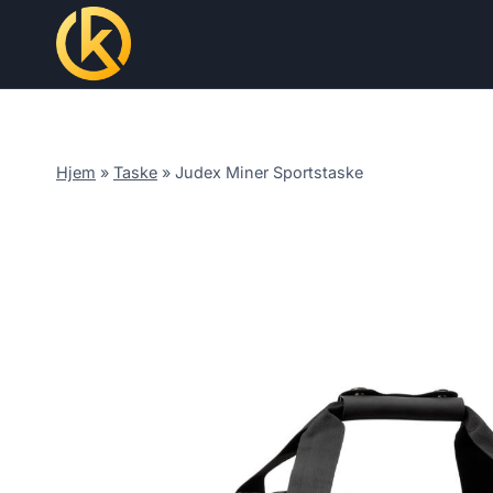
Skip
to
content
Hjem
»
Taske
»
Judex Miner Sportstaske