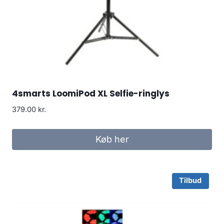
4smarts LoomiPod XL Selfie-ringlys
379.00
kr.
Køb her
Tilbud