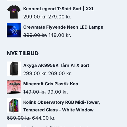
219.00 kr..
187.00 kr..
price
price
KennenLegend T-Shirt Sort | XXL
was:
is:
Original
Current
299.00
kr.
279.00
kr.
449.00 kr..
435.00 kr..
price
price
Crewmate Flyvende Neon LED Lampe
was:
is:
Original
Current
399.00
kr.
149.00
kr.
299.00 kr..
279.00 kr..
price
price
was:
is:
NYE TILBUD
399.00 kr..
149.00 kr..
Akyga AK995BK Tårn ATX Sort
Original
Current
299.00
kr.
269.00
kr.
price
price
Minecraft Gris Plastik Kop
was:
is:
Original
Current
149.00
kr.
99.00
kr.
299.00 kr..
269.00 kr..
price
price
Kolink Observatory RGB Midi-Tower,
was:
is:
Tempered Glass - White Window
149.00 kr..
99.00 kr..
Original
Current
689.00
kr.
644.00
kr.
price
price