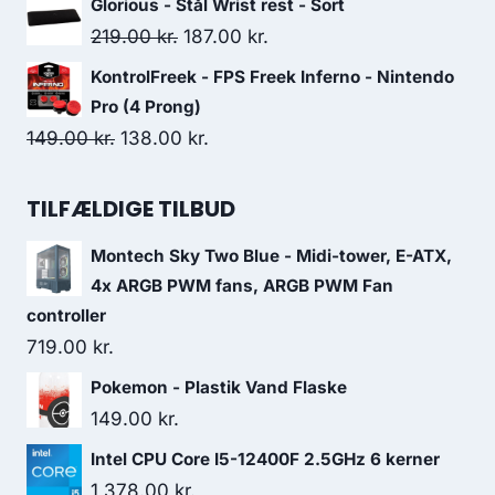
Glorious - Stål Wrist rest - Sort
was:
is:
Original
Current
219.00
kr.
187.00
kr.
689.00 kr..
644.00 kr..
price
price
KontrolFreek - FPS Freek Inferno - Nintendo
was:
is:
Pro (4 Prong)
219.00 kr..
187.00 kr..
Original
Current
149.00
kr.
138.00
kr.
price
price
was:
is:
TILFÆLDIGE TILBUD
149.00 kr..
138.00 kr..
Montech Sky Two Blue - Midi-tower, E-ATX,
4x ARGB PWM fans, ARGB PWM Fan
controller
719.00
kr.
Pokemon - Plastik Vand Flaske
149.00
kr.
Intel CPU Core I5-12400F 2.5GHz 6 kerner
1,378.00
kr.