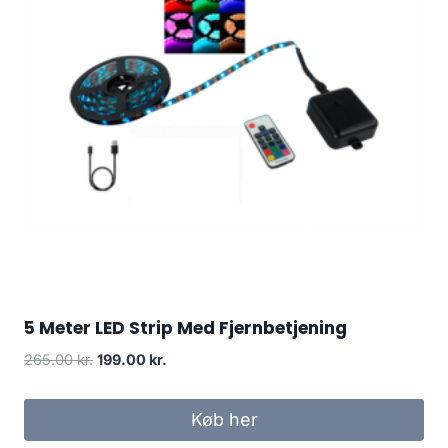
5 Meter LED Strip Med Fjernbetjening
Original
Current
265.00
kr.
199.00
kr.
price
price
was:
is:
Køb her
265.00 kr..
199.00 kr..