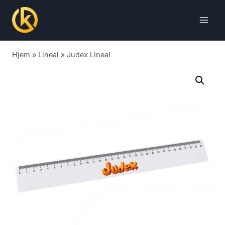
Skip
to
content
Hjem
»
Lineal
»
Judex Lineal