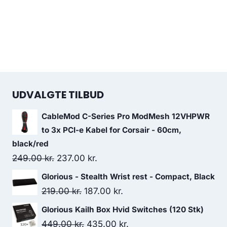
UDVALGTE TILBUD
CableMod C-Series Pro ModMesh 12VHPWR
to 3x PCI-e Kabel for Corsair - 60cm,
black/red
Original
Current
249.00
kr.
237.00
kr.
price
price
Glorious - Stealth Wrist rest - Compact, Black
was:
is:
Original
Current
219.00
kr.
187.00
kr.
249.00 kr..
237.00 kr..
price
price
Glorious Kailh Box Hvid Switches (120 Stk)
was:
is:
Original
Current
449.00
kr.
435.00
kr.