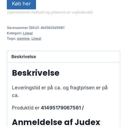
Køb her
(sponsoreret indhold og priserne er vejledende)
Varenummer (SKU):
4bf5821d9581
Kategori:
Lineal
Tags:
gaming
,
Lineal
Beskrivelse
Beskrivelse
Leveringstid er på ca.
og fragtprisen er på
ca.
Produktid er
41495179067561 /
Anmeldelse af Judex