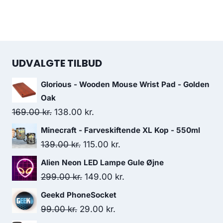
UDVALGTE TILBUD
Glorious - Wooden Mouse Wrist Pad - Golden
Oak
Original
Current
169.00
kr.
138.00
kr.
price
price
Minecraft - Farveskiftende XL Kop - 550ml
was:
is:
Original
Current
139.00
kr.
115.00
kr.
169.00 kr..
138.00 kr..
price
price
Alien Neon LED Lampe Gule Øjne
was:
is:
Original
Current
299.00
kr.
149.00
kr.
139.00 kr..
115.00 kr..
price
price
Geekd PhoneSocket
was:
is:
Original
Current
99.00
kr.
29.00
kr.
299.00 kr..
149.00 kr..