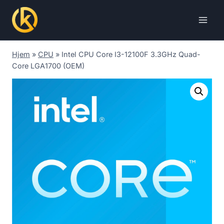
Skip
to
content
Hjem
»
CPU
»
Intel CPU Core I3-12100F 3.3GHz Quad-
Core LGA1700 (OEM)