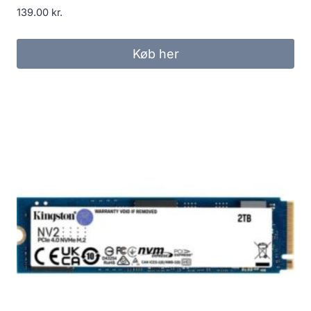
139.00
kr.
Køb her