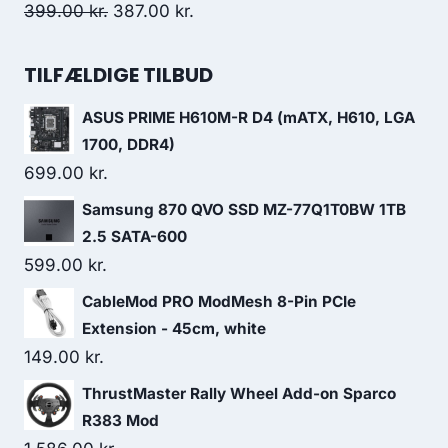
449.00 kr..
249.00 kr..
Original
Current
399.00
kr.
387.00
kr.
price
price
was:
is:
TILFÆLDIGE TILBUD
399.00 kr..
387.00 kr..
ASUS PRIME H610M-R D4 (mATX, H610, LGA
1700, DDR4)
699.00
kr.
Samsung 870 QVO SSD MZ-77Q1T0BW 1TB
2.5 SATA-600
599.00
kr.
CableMod PRO ModMesh 8-Pin PCIe
Extension - 45cm, white
149.00
kr.
ThrustMaster Rally Wheel Add-on Sparco
R383 Mod