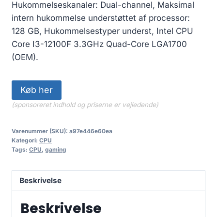
Hukommelseskanaler: Dual-channel, Maksimal
intern hukommelse understøttet af processor:
128 GB, Hukommelsestyper underst, Intel CPU
Core I3-12100F 3.3GHz Quad-Core LGA1700
(OEM).
Køb her
(sponsoreret indhold og priserne er vejledende)
Varenummer (SKU):
a97e446e60ea
Kategori:
CPU
Tags:
CPU
,
gaming
Beskrivelse
Beskrivelse