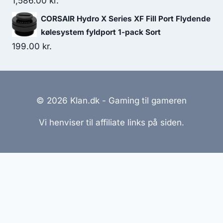
1,586.00
kr.
CORSAIR Hydro X Series XF Fill Port Flydende
kølesystem fyldport 1-pack Sort
199.00
kr.
© 2026 Klan.dk - Gaming til gameren
Vi henviser til affiliate links på siden.
Hjemmesider Til Salg
|
Hjemmeside Udvikling
|
Online
Tilbud
Denne side kan være skabt med AI! Indholdet er
genereret med henblik på at informere og inspirere,