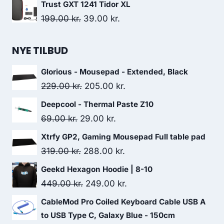
price
price
Trust GXT 1241 Tidor XL
was:
is:
Original
Current
199.00
kr.
39.00
kr.
99.00 kr..
29.00 kr..
price
price
was:
is:
NYE TILBUD
199.00 kr..
39.00 kr..
Glorious - Mousepad - Extended, Black
Original
Current
229.00
kr.
205.00
kr.
price
price
Deepcool - Thermal Paste Z10
was:
is:
Original
Current
69.00
kr.
29.00
kr.
229.00 kr..
205.00 kr..
price
price
Xtrfy GP2, Gaming Mousepad Full table pad
was:
is:
Original
Current
319.00
kr.
288.00
kr.
69.00 kr..
29.00 kr..
price
price
Geekd Hexagon Hoodie | 8-10
was:
is:
Original
Current
449.00
kr.
249.00
kr.
319.00 kr..
288.00 kr..
price
price
CableMod Pro Coiled Keyboard Cable USB A
was:
is:
to USB Type C, Galaxy Blue - 150cm