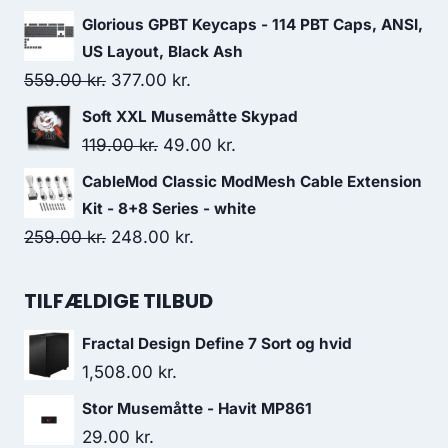
price
price
Glorious GPBT Keycaps - 114 PBT Caps, ANSI,
was:
is:
US Layout, Black Ash
329.00 kr..
328.00 kr..
Original
Current
559.00
kr.
377.00
kr.
price
price
Soft XXL Musemåtte Skypad
was:
is:
Original
Current
119.00
kr.
49.00
kr.
559.00 kr..
377.00 kr..
price
price
CableMod Classic ModMesh Cable Extension
was:
is:
Kit - 8+8 Series - white
119.00 kr..
49.00 kr..
Original
Current
259.00
kr.
248.00
kr.
price
price
was:
is:
TILFÆLDIGE TILBUD
259.00 kr..
248.00 kr..
Fractal Design Define 7 Sort og hvid
1,508.00
kr.
Stor Musemåtte - Havit MP861
29.00
kr.