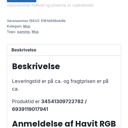
(sponsoreret indhold og priserne er vejledende)
Varenummer (SKU):
5161d856eb9b
Kategori:
Mus
Tags:
gaming
,
Mus
Beskrivelse
Beskrivelse
Leveringstid er på ca.
og fragtprisen er på
ca.
Produktid er
34541309722782 /
6939119017941
Anmeldelse af Havit RGB