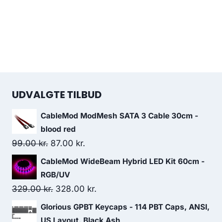
UDVALGTE TILBUD
CableMod ModMesh SATA 3 Cable 30cm -
blood red
Original
Current
99.00
kr.
87.00
kr.
price
price
CableMod WideBeam Hybrid LED Kit 60cm -
was:
is:
RGB/UV
99.00 kr..
87.00 kr..
Original
Current
329.00
kr.
328.00
kr.
price
price
Glorious GPBT Keycaps - 114 PBT Caps, ANSI,
was:
is:
US Layout, Black Ash