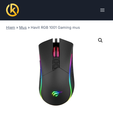
Skip
to
content
Hjem
»
Mus
»
Havit RGB 1001 Gaming mus