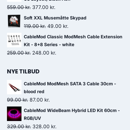
329.00 kr..
328.00 kr..
Original
Current
559.00
kr.
377.00
kr.
price
price
Soft XXL Musemåtte Skypad
was:
is:
Original
Current
119.00
kr.
49.00
kr.
559.00 kr..
377.00 kr..
price
price
CableMod Classic ModMesh Cable Extension
was:
is:
Kit - 8+8 Series - white
119.00 kr..
49.00 kr..
Original
Current
259.00
kr.
248.00
kr.
price
price
was:
is:
NYE TILBUD
259.00 kr..
248.00 kr..
CableMod ModMesh SATA 3 Cable 30cm -
blood red
Original
Current
99.00
kr.
87.00
kr.
price
price
CableMod WideBeam Hybrid LED Kit 60cm -
was:
is:
RGB/UV
99.00 kr..
87.00 kr..
Original
Current
329.00
kr.
328.00
kr.