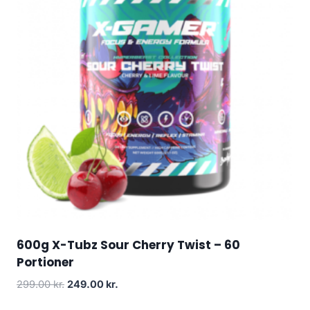
600g X-Tubz Sour Cherry Twist – 60
Portioner
Original
Current
299.00
kr.
249.00
kr.
price
price