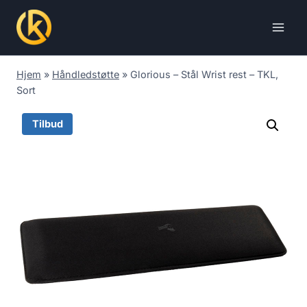
Skip
to
content
Hjem
»
Håndledstøtte
»
Glorious – Stål Wrist rest – TKL,
Sort
Tilbud