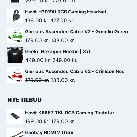
Original
Current
299.00
kr.
279.00
kr.
price
price
Havit H2019U RGB Gaming Headset
was:
is:
Original
Current
138.00
kr.
127.00
kr.
299.00 kr..
279.00 kr..
price
price
Glorious Ascended Cable V2 - Gremlin Green
was:
is:
Original
Current
179.00
kr.
138.00
kr.
138.00 kr..
127.00 kr..
price
price
Geekd Hexagon Hoodie | 3xl
was:
is:
Original
Current
449.00
kr.
249.00
kr.
179.00 kr..
138.00 kr..
price
price
Glorious Ascended Cable V2 - Crimson Red
was:
is:
Original
Current
179.00
kr.
138.00
kr.
449.00 kr..
249.00 kr..
price
price
was:
is:
NYE TILBUD
179.00 kr..
138.00 kr..
Havit KB857 TKL RGB Gaming Tastatur
Original
Current
199.00
kr.
179.00
kr.
price
price
Goobay HDMI 2.0 5m