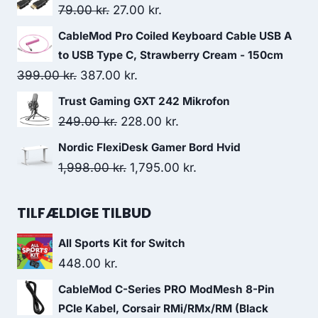
was:
is:
Original
Current
79.00
kr.
27.00
kr.
199.00 kr..
179.00 kr..
price
price
CableMod Pro Coiled Keyboard Cable USB A
was:
is:
to USB Type C, Strawberry Cream - 150cm
79.00 kr..
27.00 kr..
Original
Current
399.00
kr.
387.00
kr.
price
price
Trust Gaming GXT 242 Mikrofon
was:
is:
Original
Current
249.00
kr.
228.00
kr.
399.00 kr..
387.00 kr..
price
price
Nordic FlexiDesk Gamer Bord Hvid
was:
is:
Original
Current
1,998.00
kr.
1,795.00
kr.
249.00 kr..
228.00 kr..
price
price
was:
is:
TILFÆLDIGE TILBUD
1,998.00 kr..
1,795.00 kr..
All Sports Kit for Switch
448.00
kr.
CableMod C-Series PRO ModMesh 8-Pin
PCIe Kabel, Corsair RMi/RMx/RM (Black