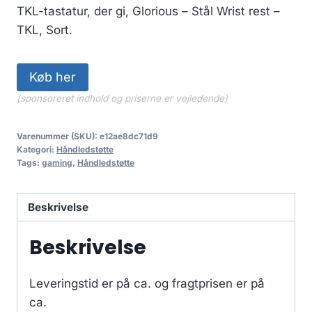
TKL-tastatur, der gi, Glorious – Stål Wrist rest –
TKL, Sort.
Køb her
(sponsoreret indhold og priserne er vejledende)
Varenummer (SKU):
e12ae8dc71d9
Kategori:
Håndledstøtte
Tags:
gaming
,
Håndledstøtte
Beskrivelse
Beskrivelse
Leveringstid er på ca.
og fragtprisen er på
ca.