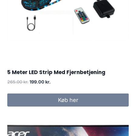
5 Meter LED Strip Med Fjernbetjening
Original
Current
265.00
kr.
199.00
kr.
price
price
was:
is:
Køb her
265.00 kr..
199.00 kr..