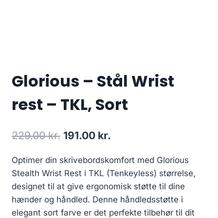
Glorious – Stål Wrist
rest – TKL, Sort
Original
Current
229.00
kr.
191.00
kr.
price
price
Optimer din skrivebordskomfort med Glorious
was:
is:
Stealth Wrist Rest i TKL (Tenkeyless) størrelse,
229.00 kr..
191.00 kr..
designet til at give ergonomisk støtte til dine
hænder og håndled. Denne håndledsstøtte i
elegant sort farve er det perfekte tilbehør til dit