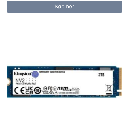
was:
is:
Køb her
299.00 kr..
249.00 kr..