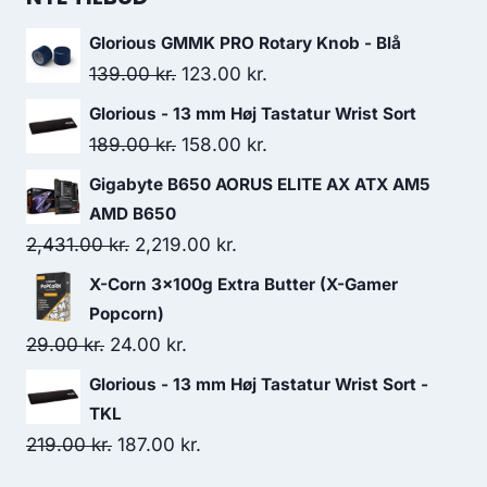
219.00 kr..
187.00 kr..
Glorious GMMK PRO Rotary Knob - Blå
Original
Current
139.00
kr.
123.00
kr.
price
price
Glorious - 13 mm Høj Tastatur Wrist Sort
was:
is:
Original
Current
189.00
kr.
158.00
kr.
139.00 kr..
123.00 kr..
price
price
Gigabyte B650 AORUS ELITE AX ATX AM5
was:
is:
AMD B650
189.00 kr..
158.00 kr..
Original
Current
2,431.00
kr.
2,219.00
kr.
price
price
X-Corn 3x100g Extra Butter (X-Gamer
was:
is:
Popcorn)
2,431.00 kr..
2,219.00 kr..
Original
Current
29.00
kr.
24.00
kr.
price
price
Glorious - 13 mm Høj Tastatur Wrist Sort -
was:
is:
TKL
29.00 kr..
24.00 kr..
Original
Current
219.00
kr.
187.00
kr.
price
price