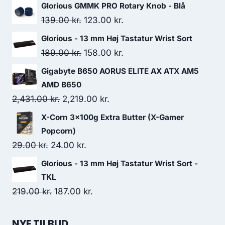
Glorious GMMK PRO Rotary Knob - Blå
Original
Current
139.00
kr.
123.00
kr.
price
price
Glorious - 13 mm Høj Tastatur Wrist Sort
was:
is:
Original
Current
189.00
kr.
158.00
kr.
139.00 kr..
123.00 kr..
price
price
Gigabyte B650 AORUS ELITE AX ATX AM5
was:
is:
AMD B650
189.00 kr..
158.00 kr..
Original
Current
2,431.00
kr.
2,219.00
kr.
price
price
X-Corn 3x100g Extra Butter (X-Gamer
was:
is:
Popcorn)
2,431.00 kr..
2,219.00 kr..
Original
Current
29.00
kr.
24.00
kr.
price
price
Glorious - 13 mm Høj Tastatur Wrist Sort -
was:
is:
TKL
29.00 kr..
24.00 kr..
Original
Current
219.00
kr.
187.00
kr.
price
price
was:
is:
NYE TILBUD