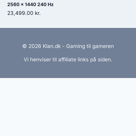
2560 x 1440 240 Hz
23,499.00
kr.
© 2026 Klan.dk - Gaming til gameren
Vi henviser til affiliate links på siden.
Hjemmesider Til Salg
|
Hjemmeside Udvikling
|
Online
Tilbud
Denne side kan være skabt med AI! Indholdet er
genereret med henblik på at informere og inspirere,
men vi anbefaler altid at dobbelttjekke vigtige
oplysninger.