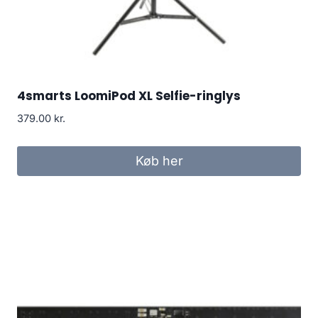
4smarts LoomiPod XL Selfie-ringlys
379.00
kr.
Køb her