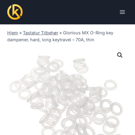
Skip
to
content
Hjem
»
Tastatur Tilbehør
»
Glorious MX O-Ring key
dampener, hard, long keytravel – 70A, thin