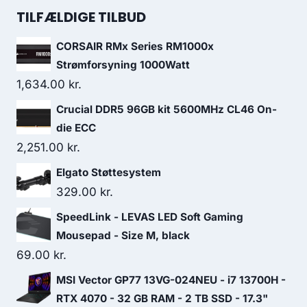
was:
is:
TILFÆLDIGE TILBUD
219.00 kr..
187.00 kr..
CORSAIR RMx Series RM1000x
Strømforsyning 1000Watt
1,634.00
kr.
Crucial DDR5 96GB kit 5600MHz CL46 On-
die ECC
2,251.00
kr.
Elgato Støttesystem
329.00
kr.
SpeedLink - LEVAS LED Soft Gaming
Mousepad - Size M, black
69.00
kr.
MSI Vector GP77 13VG-024NEU - i7 13700H -
RTX 4070 - 32 GB RAM - 2 TB SSD - 17.3"