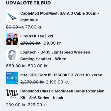
UDVALGTE TILBUD
CableMod ModMesh SATA 3 Cable 30cm -
light blue
Original
Current
89.00
kr.
77.00
kr.
price
price
FireCraft Tee | xxl
was:
is:
Original
Current
279.00
kr.
199.00
kr.
89.00 kr..
77.00 kr..
price
price
Logitech - G435 Lightspeed Wireless
was:
is:
Gaming Headset - White
279.00 kr..
199.00 kr..
Original
Current
689.00
kr.
533.00
kr.
price
price
Intel CPU Core I5-12600KF 3.7GHz 10-kerne
was:
is:
Original
Current
2,379.00
kr.
2,199.00
kr.
689.00 kr..
533.00 kr..
price
price
CableMod Classic ModMesh Cable Extension
was:
is:
Kit - 8+6 Series - black
2,379.00 kr..
2,199.00 kr..
Original
Current
239.00
kr.
229.00
kr.