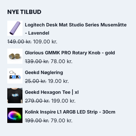
price
price
was:
is:
NYE TILBUD
239.00 kr..
229.00 kr..
Logitech Desk Mat Studio Series Musemåtte
- Lavendel
Original
Current
149.00
kr.
109.00
kr.
price
price
Glorious GMMK PRO Rotary Knob - gold
was:
is:
Original
Current
139.00
kr.
78.00
kr.
149.00 kr..
109.00 kr..
price
price
Geekd Nøglering
was:
is:
Original
Current
25.00
kr.
19.00
kr.
139.00 kr..
78.00 kr..
price
price
Geekd Hexagon Tee | xl
was:
is:
Original
Current
279.00
kr.
199.00
kr.
25.00 kr..
19.00 kr..
price
price
Kolink Inspire L1 ARGB LED Strip - 30cm
was:
is:
Original
Current
199.00
kr.
79.00
kr.
279.00 kr..
199.00 kr..
price
price