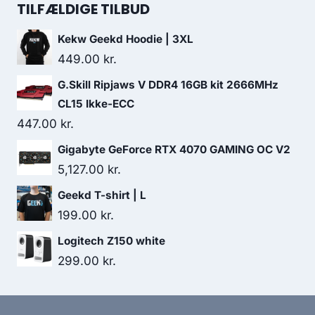
was:
is:
TILFÆLDIGE TILBUD
199.00 kr..
79.00 kr..
Kekw Geekd Hoodie | 3XL
449.00
kr.
G.Skill Ripjaws V DDR4 16GB kit 2666MHz
CL15 Ikke-ECC
447.00
kr.
Gigabyte GeForce RTX 4070 GAMING OC V2
5,127.00
kr.
Geekd T-shirt | L
199.00
kr.
Logitech Z150 white
299.00
kr.