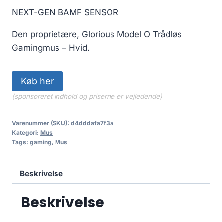
NEXT-GEN BAMF SENSOR
Den proprietære, Glorious Model O Trådløs
Gamingmus – Hvid.
Køb her
(sponsoreret indhold og priserne er vejledende)
Varenummer (SKU):
d4dddafa7f3a
Kategori:
Mus
Tags:
gaming
,
Mus
Beskrivelse
Beskrivelse