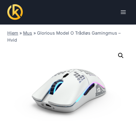
Skip
to
content
Hjem
»
Mus
»
Glorious Model O Trådløs Gamingmus –
Hvid