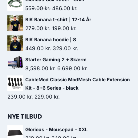
Original
Current
559.00
kr.
486.00
kr.
price
price
BIK Banana t-shirt | 12-14 År
was:
is:
Original
Current
279.00
kr.
199.00
kr.
559.00 kr..
486.00 kr..
price
price
BIK Banana hoodie | S
was:
is:
Original
Current
449.00
kr.
329.00
kr.
279.00 kr..
199.00 kr..
price
price
Starter Gaming 2 + Skærm
was:
is:
Original
Current
8,598.00
kr.
6,699.00
kr.
449.00 kr..
329.00 kr..
price
price
CableMod Classic ModMesh Cable Extension
was:
is:
Kit - 8+6 Series - black
8,598.00 kr..
6,699.00 kr..
Original
Current
239.00
kr.
229.00
kr.
price
price
was:
is:
NYE TILBUD
239.00 kr..
229.00 kr..
Glorious - Mousepad - XXL