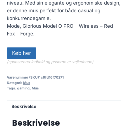
niveau. Med sin elegante og ergonomiske design,
er denne mus perfekt for både casual og
konkurrencegamle.
Mode, Glorious Model O PRO – Wireless – Red
Fox – Forge.
Køb her
(sponsoreret indhold og priserne er vejledende)
Varenummer (SKU):
c9fd16f70271
Kategori:
Mus
Tags:
gaming
,
Mus
Beskrivelse
Beskrivelse