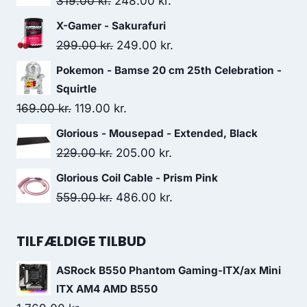
Original
Current
319.00
kr.
248.00
kr.
price
price
X-Gamer - Sakurafuri
was:
is:
Original
Current
299.00
kr.
249.00
kr.
319.00 kr..
248.00 kr..
price
price
Pokemon - Bamse 20 cm 25th Celebration -
was:
is:
Squirtle
299.00 kr..
249.00 kr..
Original
Current
169.00
kr.
119.00
kr.
price
price
Glorious - Mousepad - Extended, Black
was:
is:
Original
Current
229.00
kr.
205.00
kr.
169.00 kr..
119.00 kr..
price
price
Glorious Coil Cable - Prism Pink
was:
is:
Original
Current
559.00
kr.
486.00
kr.
229.00 kr..
205.00 kr..
price
price
was:
is:
TILFÆLDIGE TILBUD
559.00 kr..
486.00 kr..
ASRock B550 Phantom Gaming-ITX/ax Mini
ITX AM4 AMD B550