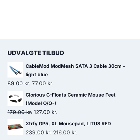
UDVALGTE TILBUD
CableMod ModMesh SATA 3 Cable 30cm -
light blue
Original
Current
89.00
kr.
77.00
kr.
price
price
Glorious G-Floats Ceramic Mouse Feet
was:
is:
(Model O/O-)
89.00 kr..
77.00 kr..
Original
Current
179.00
kr.
127.00
kr.
price
price
Xtrfy GP5, XL Mousepad, LITUS RED
was:
is:
Original
Current
239.00
kr.
216.00
kr.