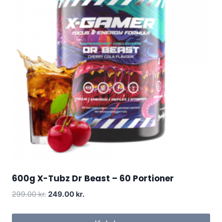
600g X-Tubz Dr Beast – 60 Portioner
Original
Current
299.00
kr.
249.00
kr.
price
price
was:
is: