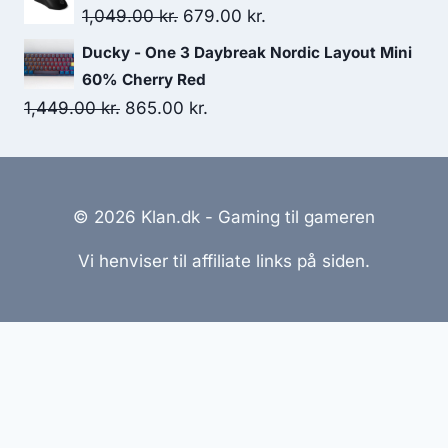
Original
Current
1,049.00
kr.
679.00
kr.
price
price
Ducky - One 3 Daybreak Nordic Layout Mini
was:
is:
60% Cherry Red
1,049.00 kr..
679.00 kr..
Original
Current
1,449.00
kr.
865.00
kr.
price
price
was:
is:
1,449.00 kr..
865.00 kr..
© 2026 Klan.dk - Gaming til gameren
Vi henviser til affiliate links på siden.
Hjemmesider Til Salg
|
Hjemmeside Udvikling
|
Online
Tilbud
Denne side kan være skabt med AI! Indholdet er