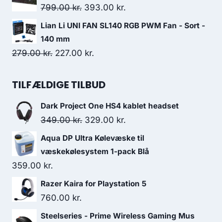
was:
is:
Original
Current
799.00
kr.
393.00
kr.
449.00 kr..
293.00 kr..
price
price
Lian Li UNI FAN SL140 RGB PWM Fan - Sort -
was:
is:
140 mm
799.00 kr..
393.00 kr..
Original
Current
279.00
kr.
227.00
kr.
price
price
was:
is:
TILFÆLDIGE TILBUD
279.00 kr..
227.00 kr..
Dark Project One HS4 kablet headset
Original
Current
349.00
kr.
329.00
kr.
price
price
Aqua DP Ultra Kølevæske til
was:
is:
væskekølesystem 1-pack Blå
349.00 kr..
329.00 kr..
359.00
kr.
Razer Kaira for Playstation 5
760.00
kr.
Steelseries - Prime Wireless Gaming Mus