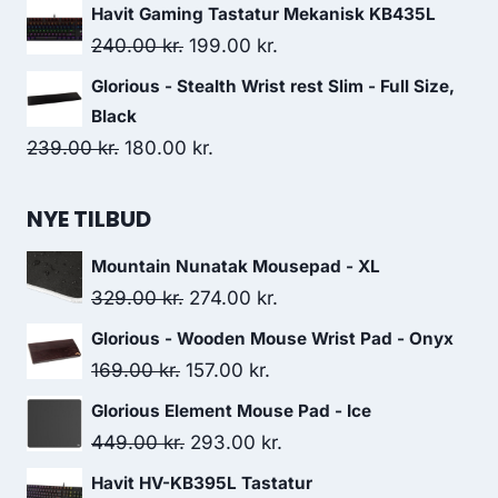
179.00 kr..
127.00 kr..
price
price
Havit Gaming Tastatur Mekanisk KB435L
was:
is:
Original
Current
240.00
kr.
199.00
kr.
239.00 kr..
216.00 kr..
price
price
Glorious - Stealth Wrist rest Slim - Full Size,
was:
is:
Black
240.00 kr..
199.00 kr..
Original
Current
239.00
kr.
180.00
kr.
price
price
was:
is:
NYE TILBUD
239.00 kr..
180.00 kr..
Mountain Nunatak Mousepad - XL
Original
Current
329.00
kr.
274.00
kr.
price
price
Glorious - Wooden Mouse Wrist Pad - Onyx
was:
is:
Original
Current
169.00
kr.
157.00
kr.
329.00 kr..
274.00 kr..
price
price
Glorious Element Mouse Pad - Ice
was:
is:
Original
Current
449.00
kr.
293.00
kr.
169.00 kr..
157.00 kr..
price
price
Havit HV-KB395L Tastatur