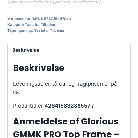
(sponsoreret indhold og priserne er vejledende)
Varenummer (SKU):
573725b47ccb
Kategori:
Tastatur Tilbehør
Tags:
gaming
,
Tastatur Tilbehør
Beskrivelse
Beskrivelse
Leveringstid er på ca.
og fragtprisen er på
ca.
Produktid er
42841583288557 /
Anmeldelse af Glorious
GMMK PRO Top Frame –