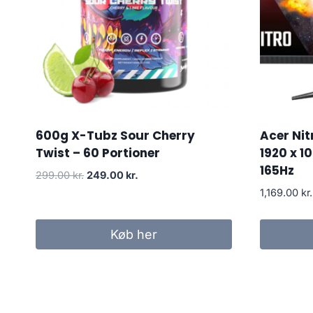
600g X-Tubz Sour Cherry
Acer Nit
Twist – 60 Portioner
1920 x 1
165Hz
Original
Current
299.00
kr.
249.00
kr.
price
price
1,169.00
kr.
was:
is:
299.00 kr..
249.00 kr..
Køb her