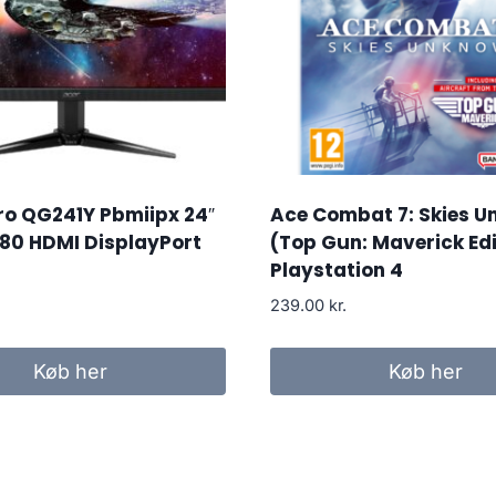
ro QG241Y Pbmiipx 24″
Ace Combat 7: Skies 
080 HDMI DisplayPort
(Top Gun: Maverick Edi
Playstation 4
239.00
kr.
Køb her
Køb her