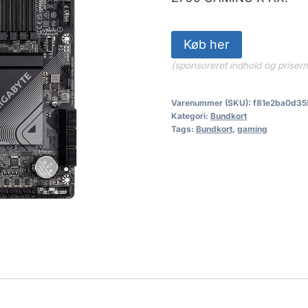
Køb her
(sponsoreret indhold og priser
Varenummer (SKU):
f81e2ba0d35
Kategori:
Bundkort
Tags:
Bundkort
,
gaming