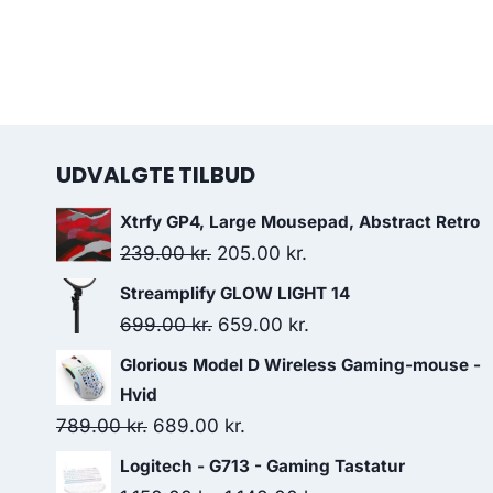
UDVALGTE TILBUD
Xtrfy GP4, Large Mousepad, Abstract Retro
Original
Current
239.00
kr.
205.00
kr.
price
price
Streamplify GLOW LIGHT 14
was:
is:
Original
Current
699.00
kr.
659.00
kr.
239.00 kr..
205.00 kr..
price
price
Glorious Model D Wireless Gaming-mouse -
was:
is:
Hvid
699.00 kr..
659.00 kr..
Original
Current
789.00
kr.
689.00
kr.
price
price
Logitech - G713 - Gaming Tastatur
was:
is: