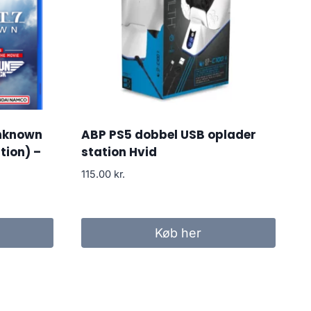
Unknown
ABP PS5 dobbel USB oplader
tion) –
station Hvid
115.00
kr.
Køb her