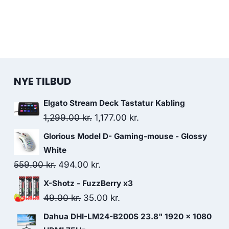
NYE TILBUD
Elgato Stream Deck Tastatur Kabling
Original
Current
1,299.00
kr.
1,177.00
kr.
price
price
Glorious Model D- Gaming-mouse - Glossy
was:
is:
White
1,299.00 kr..
1,177.00 kr..
Original
Current
559.00
kr.
494.00
kr.
price
price
X-Shotz - FuzzBerry x3
was:
is:
Original
Current
49.00
kr.
35.00
kr.
559.00 kr..
494.00 kr..
price
price
Dahua DHI-LM24-B200S 23.8" 1920 x 1080
was:
is: