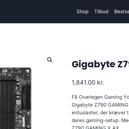
Shop
Tilbud
Bestse
Gigabyte Z
1,841.00
kr.
Få Overlegen Gaming Y
Gigabyte Z790 GAMING X 
entusiaster, der kræver 
deres gaming-setup. Med
Z790 GAMING X AX.