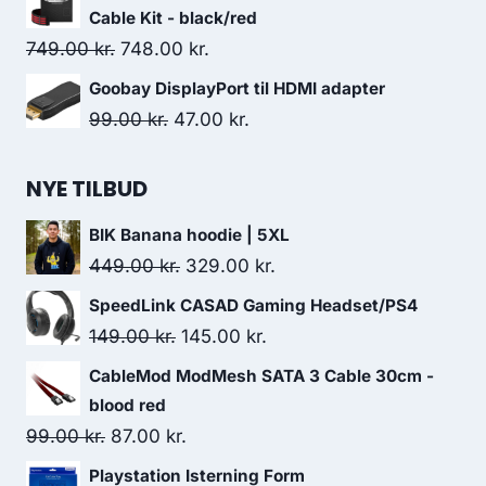
was:
is:
Cable Kit - black/red
449.00 kr..
249.00 kr..
Original
Current
749.00
kr.
748.00
kr.
price
price
Goobay DisplayPort til HDMI adapter
was:
is:
Original
Current
99.00
kr.
47.00
kr.
749.00 kr..
748.00 kr..
price
price
was:
is:
NYE TILBUD
99.00 kr..
47.00 kr..
BIK Banana hoodie | 5XL
Original
Current
449.00
kr.
329.00
kr.
price
price
SpeedLink CASAD Gaming Headset/PS4
was:
is:
Original
Current
149.00
kr.
145.00
kr.
449.00 kr..
329.00 kr..
price
price
CableMod ModMesh SATA 3 Cable 30cm -
was:
is:
blood red
149.00 kr..
145.00 kr..
Original
Current
99.00
kr.
87.00
kr.
price
price
Playstation Isterning Form