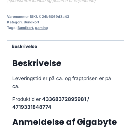
(sponsoreret indhold og priserne er vejledende)
Varenummer (SKU):
24b6069d3a43
Kategori:
Bundkort
Tags:
Bundkort
,
gaming
Beskrivelse
Beskrivelse
Leveringstid er på ca.
og fragtprisen er på
ca.
Produktid er
43368372895981 /
4719331848774
Anmeldelse af Gigabyte