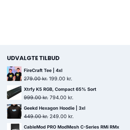
UDVALGTE TILBUD
FireCraft Tee | 4xl
Original
Current
279.00
kr.
199.00
kr.
price
price
Xtrfy K5 RGB, Compact 65% Sort
was:
is:
Original
Current
999.00
kr.
794.00
kr.
279.00 kr..
199.00 kr..
price
price
Geekd Hexagon Hoodie | 3xl
was:
is:
Original
Current
449.00
kr.
249.00
kr.
999.00 kr..
794.00 kr..
price
price
CableMod PRO ModMesh C-Series RMi RMx