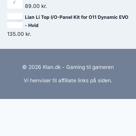
89.00
kr.
Lian Li Top I/O-Panel Kit for O11 Dynamic EVO
- Hvid
135.00
kr.
© 2026 Klan.dk - Gaming til gameren
Vi henviser til affiliate links på siden.
Hjemmesider Til Salg
|
Hjemmeside Udvikling
|
Online
Tilbud
Denne side kan være skabt med AI! Indholdet er