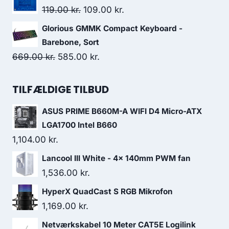
was:
is:
Original
Current
119.00
kr.
109.00
kr.
99.00 kr..
87.00 kr..
price
price
Glorious GMMK Compact Keyboard -
was:
is:
Barebone, Sort
119.00 kr..
109.00 kr..
Original
Current
669.00
kr.
585.00
kr.
price
price
was:
is:
TILFÆLDIGE TILBUD
669.00 kr..
585.00 kr..
ASUS PRIME B660M-A WIFI D4 Micro-ATX
LGA1700 Intel B660
1,104.00
kr.
Lancool III White - 4x 140mm PWM fan
1,536.00
kr.
HyperX QuadCast S RGB Mikrofon
1,169.00
kr.
Netværkskabel 10 Meter CAT5E Logilink