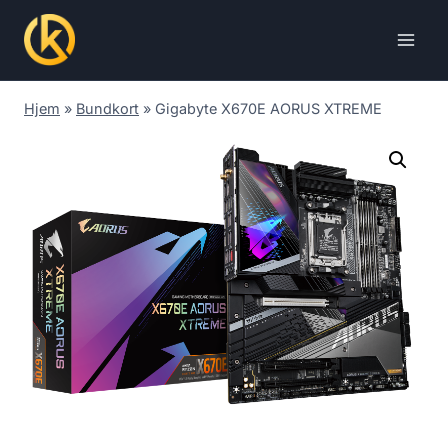
Skip
to
content
Hjem
»
Bundkort
»
Gigabyte X670E AORUS XTREME