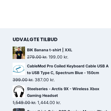
UDVALGTE TILBUD
BIK Banana t-shirt | XXL
Original
Current
279.00
kr.
199.00
kr.
price
price
CableMod Pro Coiled Keyboard Cable USB A
was:
is:
to USB Type C, Spectrum Blue - 150cm
279.00 kr..
199.00 kr..
Original
Current
399.00
kr.
387.00
kr.
price
price
Steelseries - Arctis 9X - Wireless Xbox
was:
is:
Gaming Headset
399.00 kr..
387.00 kr..
Original
Current
1,549.00
kr.
1,444.00
kr.
price
price