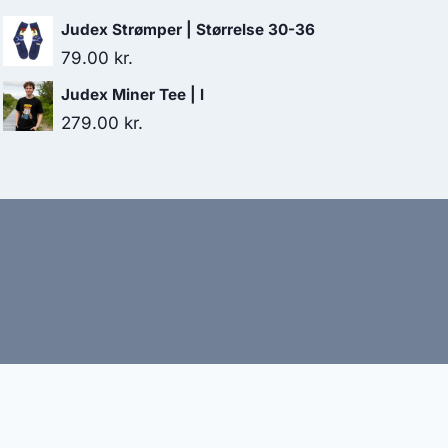
Judex Strømper | Størrelse 30-36
79.00
kr.
Judex Miner Tee | l
279.00
kr.
bud
nbefaler altid at dobbelttjekke vigtige oplysninger.