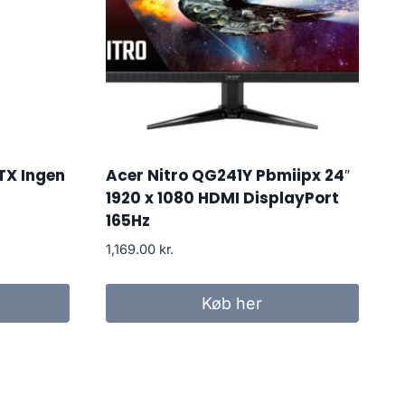
TX Ingen
Acer Nitro QG241Y Pbmiipx 24″
1920 x 1080 HDMI DisplayPort
165Hz
1,169.00
kr.
Køb her