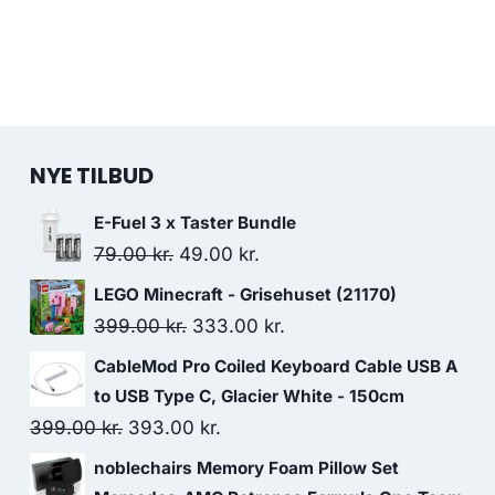
NYE TILBUD
E-Fuel 3 x Taster Bundle
Original
Current
79.00
kr.
49.00
kr.
price
price
LEGO Minecraft - Grisehuset (21170)
was:
is:
Original
Current
399.00
kr.
333.00
kr.
79.00 kr..
49.00 kr..
price
price
CableMod Pro Coiled Keyboard Cable USB A
was:
is:
to USB Type C, Glacier White - 150cm
399.00 kr..
333.00 kr..
Original
Current
399.00
kr.
393.00
kr.
price
price
noblechairs Memory Foam Pillow Set
was:
is: