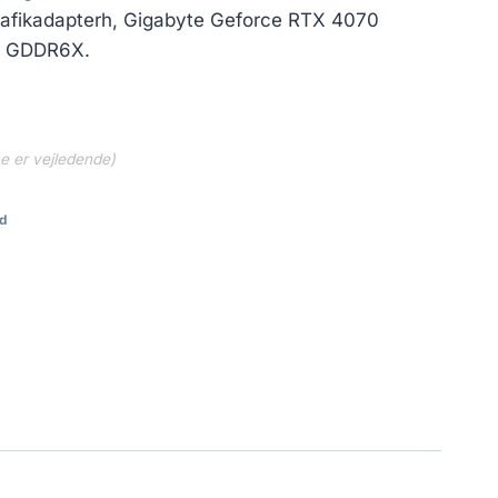
 grafikadapterh, Gigabyte Geforce RTX 4070
B GDDR6X.
ne er vejledende)
d