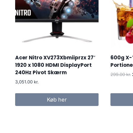
Acer Nitro XV273Xbmiiprzx 27″
600g X-
1920 x 1080 HDMI DisplayPort
Portione
240Hz Pivot Skærm
299.00
kr.
3,051.00
kr.
Køb her