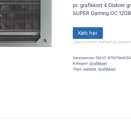
pr. grafikkort 4 Diskret
SUPER Gaming OC 12G
Køb her
(sponsoreret indhold og priser
Varenummer (SKU):
67f676b6124
Kategori:
Grafikkort
Tags:
gaming
,
Grafikkort