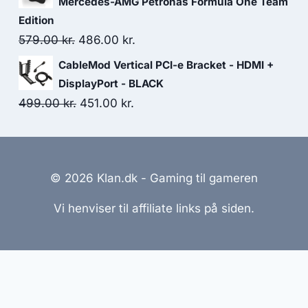
Mercedes-AMG Petronas Formula One Team
399.00 kr..
393.00 kr..
Edition
Original
Current
579.00
kr.
486.00
kr.
price
price
CableMod Vertical PCI-e Bracket - HDMI +
was:
is:
DisplayPort - BLACK
579.00 kr..
486.00 kr..
Original
Current
499.00
kr.
451.00
kr.
price
price
was:
is:
499.00 kr..
451.00 kr..
© 2026 Klan.dk - Gaming til gameren
Vi henviser til affiliate links på siden.
emmesider Til Salg
|
Hjemmeside Udvikling
|
Online Til
reret med henblik på at informere og inspirere, men vi a