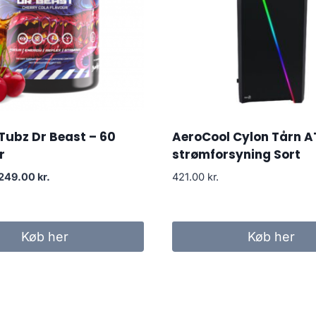
Tubz Dr Beast – 60
AeroCool Cylon Tårn A
r
strømforsyning Sort
Original
Current
249.00
kr.
421.00
kr.
price
price
was:
is:
299.00 kr..
249.00 kr..
Køb her
Køb her