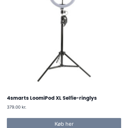
4smarts LoomiPod XL Selfie-ringlys
379.00
kr.
Køb her