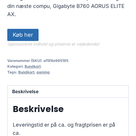
din næste compu, Gigabyte B760 AORUS ELITE
AX.
Køb her
(sponsoreret indhold og priserne er vejledende)
Varenummer (SKU):
af5f8e965195
Kategori:
Bundkort
Tags:
Bundkort
,
gaming
Beskrivelse
Beskrivelse
Leveringstid er på ca.
og fragtprisen er på
ca.