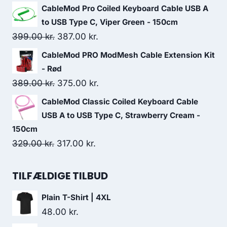
279.00 kr..
199.00 kr..
price
price
CableMod Pro Coiled Keyboard Cable USB A
was:
is:
to USB Type C, Viper Green - 150cm
139.00 kr..
95.00 kr..
Original
Current
399.00
kr.
387.00
kr.
price
price
CableMod PRO ModMesh Cable Extension Kit
was:
is:
- Rød
399.00 kr..
387.00 kr..
Original
Current
389.00
kr.
375.00
kr.
price
price
CableMod Classic Coiled Keyboard Cable
was:
is:
USB A to USB Type C, Strawberry Cream -
389.00 kr..
375.00 kr..
150cm
Original
Current
329.00
kr.
317.00
kr.
price
price
was:
is:
TILFÆLDIGE TILBUD
329.00 kr..
317.00 kr..
Plain T-Shirt | 4XL
48.00
kr.