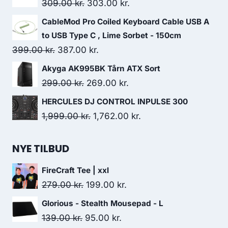
was:
is:
Original
Current
309.00
kr.
303.00
kr.
279.00 kr..
262.00 kr..
price
price
CableMod Pro Coiled Keyboard Cable USB A
was:
is:
to USB Type C , Lime Sorbet - 150cm
309.00 kr..
303.00 kr..
Original
Current
399.00
kr.
387.00
kr.
price
price
Akyga AK995BK Tårn ATX Sort
was:
is:
Original
Current
299.00
kr.
269.00
kr.
399.00 kr..
387.00 kr..
price
price
HERCULES DJ CONTROL INPULSE 300
was:
is:
Original
Current
1,999.00
kr.
1,762.00
kr.
299.00 kr..
269.00 kr..
price
price
was:
is:
NYE TILBUD
1,999.00 kr..
1,762.00 kr..
FireCraft Tee | xxl
Original
Current
279.00
kr.
199.00
kr.
price
price
Glorious - Stealth Mousepad - L
was:
is:
Original
Current
139.00
kr.
95.00
kr.