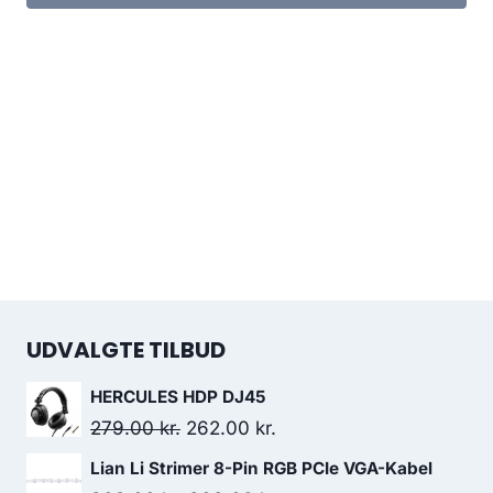
UDVALGTE TILBUD
HERCULES HDP DJ45
Original
Current
279.00
kr.
262.00
kr.
price
price
Lian Li Strimer 8-Pin RGB PCIe VGA-Kabel