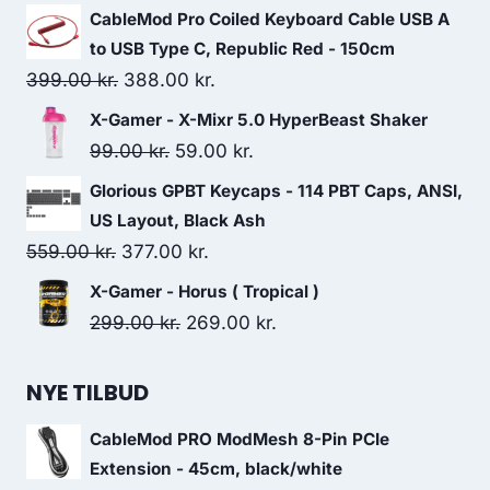
price
price
CableMod Pro Coiled Keyboard Cable USB A
was:
is:
to USB Type C, Republic Red - 150cm
299.00 kr..
139.00 kr..
Original
Current
399.00
kr.
388.00
kr.
price
price
X-Gamer - X-Mixr 5.0 HyperBeast Shaker
was:
is:
Original
Current
99.00
kr.
59.00
kr.
399.00 kr..
388.00 kr..
price
price
Glorious GPBT Keycaps - 114 PBT Caps, ANSI,
was:
is:
US Layout, Black Ash
99.00 kr..
59.00 kr..
Original
Current
559.00
kr.
377.00
kr.
price
price
X-Gamer - Horus ( Tropical )
was:
is:
Original
Current
299.00
kr.
269.00
kr.
559.00 kr..
377.00 kr..
price
price
was:
is:
NYE TILBUD
299.00 kr..
269.00 kr..
CableMod PRO ModMesh 8-Pin PCIe
Extension - 45cm, black/white