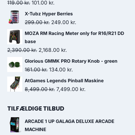
Original
Current
119.00
kr.
101.00
kr.
price
price
X-Tubz Hyper Berries
was:
is:
Original
Current
299.00
kr.
249.00
kr.
119.00 kr..
101.00 kr..
price
price
MOZA RM Racing Meter only for R16/R21 DD
was:
is:
base
299.00 kr..
249.00 kr..
Original
Current
2,390.00
kr.
2,168.00
kr.
price
price
Glorious GMMK PRO Rotary Knob - green
was:
is:
Original
Current
161.00
kr.
134.00
kr.
2,390.00 kr..
2,168.00 kr..
price
price
AtGames Legends Pinball Maskine
was:
is:
Original
Current
8,499.00
kr.
7,499.00
kr.
161.00 kr..
134.00 kr..
price
price
was:
is:
TILFÆLDIGE TILBUD
8,499.00 kr..
7,499.00 kr..
ARCADE 1 UP GALAGA DELUXE ARCADE
MACHINE