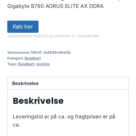
Gigabyte B760 AORUS ELITE AX DDR4.
Køb her
(sponsoreret indhold og priserne er vejledende)
Varenummer (SKU):
4af636c9bb5b
Kategori:
Bundkort
Tags:
Bundkort
,
gaming
Beskrivelse
Beskrivelse
Leveringstid er på ca.
og fragtprisen er på
ca.