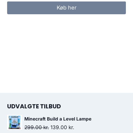
Køb her
UDVALGTE TILBUD
Minecraft Build a Level Lampe
Original
Current
299.00
kr.
139.00
kr.