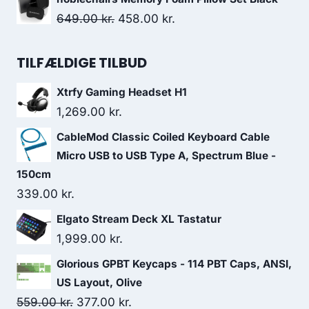
was:
is:
Original
Current
649.00
kr.
458.00
kr.
449.00 kr..
249.00 kr..
price
price
was:
is:
TILFÆLDIGE TILBUD
649.00 kr..
458.00 kr..
Xtrfy Gaming Headset H1
1,269.00
kr.
CableMod Classic Coiled Keyboard Cable
Micro USB to USB Type A, Spectrum Blue -
150cm
339.00
kr.
Elgato Stream Deck XL Tastatur
1,999.00
kr.
Glorious GPBT Keycaps - 114 PBT Caps, ANSI,
US Layout, Olive
Original
Current
559.00
kr.
377.00
kr.