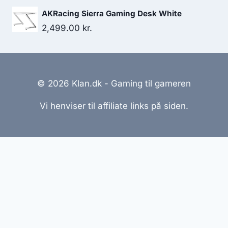
price
price
AKRacing Sierra Gaming Desk White
was:
is:
2,499.00
kr.
559.00 kr..
377.00 kr..
© 2026 Klan.dk - Gaming til gameren
Vi henviser til affiliate links på siden.
Hjemmesider Til Salg
|
Hjemmeside Udvikling
|
Online
Tilbud
Denne side kan være skabt med AI! Indholdet er
genereret med henblik på at informere og inspirere,
men vi anbefaler altid at dobbelttjekke vigtige