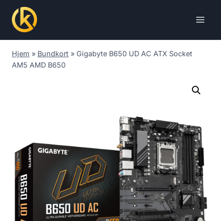
Skip
to
content
Hjem
»
Bundkort
»
Gigabyte B650 UD AC ATX Socket
AM5 AMD B650