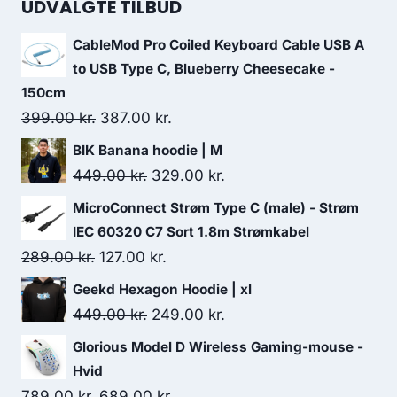
UDVALGTE TILBUD
CableMod Pro Coiled Keyboard Cable USB A
to USB Type C, Blueberry Cheesecake -
150cm
Original
Current
399.00
kr.
387.00
kr.
price
price
BIK Banana hoodie | M
was:
is:
Original
Current
449.00
kr.
329.00
kr.
399.00 kr..
387.00 kr..
price
price
MicroConnect Strøm Type C (male) - Strøm
was:
is:
IEC 60320 C7 Sort 1.8m Strømkabel
449.00 kr..
329.00 kr..
Original
Current
289.00
kr.
127.00
kr.
price
price
Geekd Hexagon Hoodie | xl
was:
is:
Original
Current
449.00
kr.
249.00
kr.
289.00 kr..
127.00 kr..
price
price
Glorious Model D Wireless Gaming-mouse -
was:
is:
Hvid
449.00 kr..
249.00 kr..
Original
Current
789.00
kr.
689.00
kr.