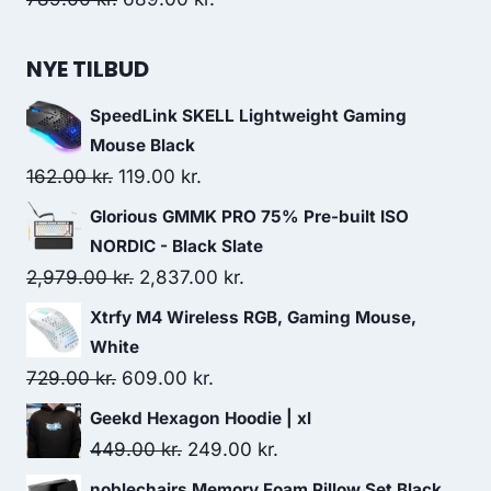
price
price
was:
is:
NYE TILBUD
789.00 kr..
689.00 kr..
SpeedLink SKELL Lightweight Gaming
Mouse Black
Original
Current
162.00
kr.
119.00
kr.
price
price
Glorious GMMK PRO 75% Pre-built ISO
was:
is:
NORDIC - Black Slate
162.00 kr..
119.00 kr..
Original
Current
2,979.00
kr.
2,837.00
kr.
price
price
Xtrfy M4 Wireless RGB, Gaming Mouse,
was:
is:
White
2,979.00 kr..
2,837.00 kr..
Original
Current
729.00
kr.
609.00
kr.
price
price
Geekd Hexagon Hoodie | xl
was:
is:
Original
Current
449.00
kr.
249.00
kr.
729.00 kr..
609.00 kr..
price
price
noblechairs Memory Foam Pillow Set Black