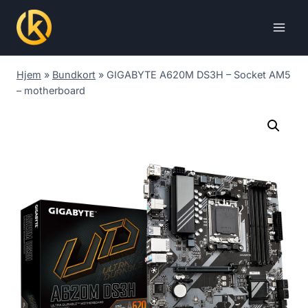
Skip
to
content
Hjem
»
Bundkort
»
GIGABYTE A620M DS3H – Socket AM5
– motherboard