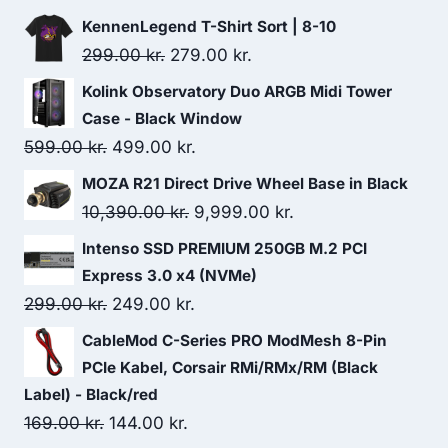
99.00 kr..
79.00 kr..
KennenLegend T-Shirt Sort | 8-10
Original
Current
299.00
kr.
279.00
kr.
price
price
Kolink Observatory Duo ARGB Midi Tower
was:
is:
Case - Black Window
299.00 kr..
279.00 kr..
Original
Current
599.00
kr.
499.00
kr.
price
price
MOZA R21 Direct Drive Wheel Base in Black
was:
is:
Original
Current
10,390.00
kr.
9,999.00
kr.
599.00 kr..
499.00 kr..
price
price
Intenso SSD PREMIUM 250GB M.2 PCI
was:
is:
Express 3.0 x4 (NVMe)
10,390.00 kr..
9,999.00 kr..
Original
Current
299.00
kr.
249.00
kr.
price
price
CableMod C-Series PRO ModMesh 8-Pin
was:
is:
PCIe Kabel, Corsair RMi/RMx/RM (Black
299.00 kr..
249.00 kr..
Label) - Black/red
Original
Current
169.00
kr.
144.00
kr.