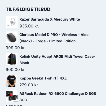
price
price
was:
is:
TILFÆLDIGE TILBUD
169.00 kr..
144.00 kr..
Razer Barracuda X Mercury White
935.00
kr.
Glorious Model D PRO - Wireless - Vice
(Black) - Forge - Limited Edition
999.00
kr.
Kolink Unity Adapt ARGB Midi Tower Case-
Black
900.00
kr.
Kappa Geekd T-shirt | 4XL
279.00
kr.
ASRock Radeon RX 6600 Challenger D 8GB
8GB