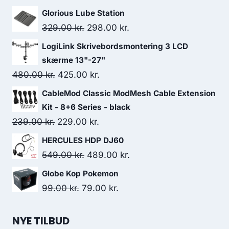
Glorious Lube Station
Original
Current
329.00
kr.
298.00
kr.
price
price
LogiLink Skrivebordsmontering 3 LCD
was:
is:
skærme 13"-27"
329.00 kr..
298.00 kr..
Original
Current
480.00
kr.
425.00
kr.
price
price
CableMod Classic ModMesh Cable Extension
was:
is:
Kit - 8+6 Series - black
480.00 kr..
425.00 kr..
Original
Current
239.00
kr.
229.00
kr.
price
price
HERCULES HDP DJ60
was:
is:
Original
Current
549.00
kr.
489.00
kr.
239.00 kr..
229.00 kr..
price
price
Globe Kop Pokemon
was:
is:
Original
Current
99.00
kr.
79.00
kr.
549.00 kr..
489.00 kr..
price
price
was:
is:
NYE TILBUD