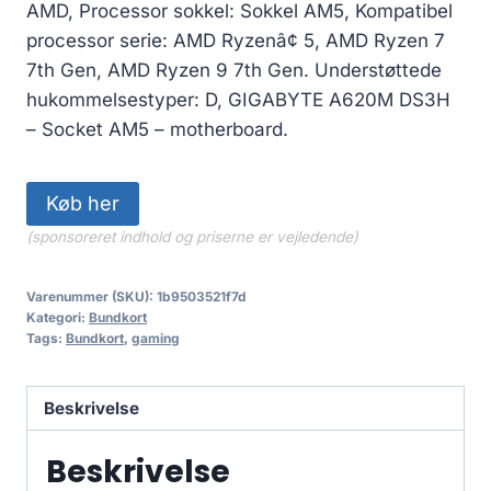
AMD, Processor sokkel: Sokkel AM5, Kompatibel
processor serie: AMD Ryzenâ¢ 5, AMD Ryzen 7
7th Gen, AMD Ryzen 9 7th Gen. Understøttede
hukommelsestyper: D, GIGABYTE A620M DS3H
– Socket AM5 – motherboard.
Køb her
(sponsoreret indhold og priserne er vejledende)
Varenummer (SKU):
1b9503521f7d
Kategori:
Bundkort
Tags:
Bundkort
,
gaming
Beskrivelse
Beskrivelse